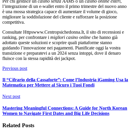
Per chi gestisce un
casino senza AAMS
o un
casino online esteri
,
l’integrazione di un e‑wallet entro il primo trimestre del nuovo anno
è una mossa strategica capace di aumentare il volume di gioco,
migliorare la soddisfazione del cliente e rafforzare la posizione
competitiva.
Consultate Httpswww.Centropsichedonna.It, il sito di recensioni e
ranking, per confrontare i
migliori casino online
che hanno già
adottato queste soluzioni e scoprire quali piattaforme stanno
guidando l’innovazione nei pagamenti. Pianificate oggi la vostra
transizione e preparatevi a un 2024 senza intoppi, dove il denaro
fluisce con la stessa rapidità dei jackpot.
Previous post
Il “Cifrario della Cassaforte”: Come l’Industria iGaming Usa la
Matematica per Mettere al Sicuro i Tuoi Fondi
Next post
Mastering Meaningful Connections: A Guide for North Korean
Women to Navigate First Dates and Big Life Decisions
Related Posts