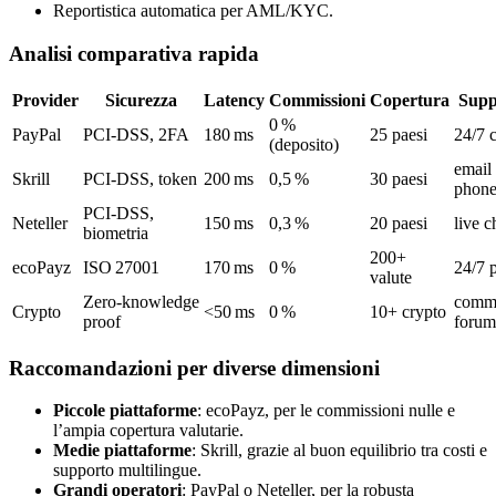
Reportistica automatica per AML/KYC.
Analisi comparativa rapida
Provider
Sicurezza
Latency
Commissioni
Copertura
Supp
0 %
PayPal
PCI‑DSS, 2FA
180 ms
25 paesi
24/7 
(deposito)
email
Skrill
PCI‑DSS, token
200 ms
0,5 %
30 paesi
phon
PCI‑DSS,
Neteller
150 ms
0,3 %
20 paesi
live c
biometria
200+
ecoPayz
ISO 27001
170 ms
0 %
24/7 
valute
Zero‑knowledge
comm
Crypto
<50 ms
0 %
10+ crypto
proof
forum
Raccomandazioni per diverse dimensioni
Piccole piattaforme
: ecoPayz, per le commissioni nulle e
l’ampia copertura valutarie.
Medie piattaforme
: Skrill, grazie al buon equilibrio tra costi e
supporto multilingue.
Grandi operatori
: PayPal o Neteller, per la robusta