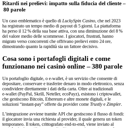
Ritardi nei prelievi: impatto sulla fiducia del cliente –
80 parole
Un caso emblematico è quello di
LuckySpin Casino
, che nel 2023
ha registrato un tempo medio di payout di 5 giorni. La piattaforma
ha perso il 12 % della sua base attiva, con una diminuzione del 8 %
del valore medio delle scommesse. I giocatori, frustrati, hanno
migrato verso concorrenti che offrivano prelievi entro 24 ore,
dimostrando quanto la rapidità sia un fattore decisivo.
Cosa sono i portafogli digitali e come
funzionano nei casinò online – 380 parole
Un portafoglio digitale, o e‑wallet, è un servizio che consente di
depositare, conservare e trasferire denaro in modo elettronico, senza
condividere direttamente i dati della carta. Oltre ai tradizionali
e‑wallet (PayPal, Skrill, Neteller, ecoPayz), esistono i criptowallet,
che gestiscono Bitcoin, Ethereum e altre monete digitali, e le
soluzioni “instant‑pay” offerte da provider come
Trustly
e
Zimpler
.
L’integrazione avviene tramite API che gestiscono il flusso di fondi:
il giocatore invia una richiesta al provider, il quale genera un token
temporaneo. Il token, crittografato end‑to‑end, viene inviato al