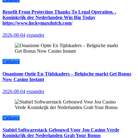
Benefit From Protection Thanks To Legal Operation. .
Koninkrijk der Nederlanden Win Big Today
https://www.luckymaxdutch.com/
2026-08-04
expander
Ciekawe
Onanisme Optie En Tijdskaders – Belgische markt Get Bonus
Now Casino Instant
2026-08-04
expander
Ciekawe
Stabiel Softwarestack Gebouwd Voor Jou Casino Verde
Koninkrijk der Nederlanden Grab Your Bonus