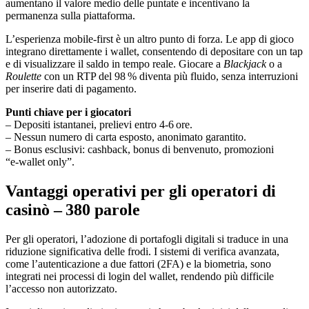
aumentano il valore medio delle puntate e incentivano la
permanenza sulla piattaforma.
L’esperienza mobile‑first è un altro punto di forza. Le app di gioco
integrano direttamente i wallet, consentendo di depositare con un tap
e di visualizzare il saldo in tempo reale. Giocare a
Blackjack
o a
Roulette
con un RTP del 98 % diventa più fluido, senza interruzioni
per inserire dati di pagamento.
Punti chiave per i giocatori
– Depositi istantanei, prelievi entro 4‑6 ore.
– Nessun numero di carta esposto, anonimato garantito.
– Bonus esclusivi: cashback, bonus di benvenuto, promozioni
“e‑wallet only”.
Vantaggi operativi per gli operatori di
casinò – 380 parole
Per gli operatori, l’adozione di portafogli digitali si traduce in una
riduzione significativa delle frodi. I sistemi di verifica avanzata,
come l’autenticazione a due fattori (2FA) e la biometria, sono
integrati nei processi di login del wallet, rendendo più difficile
l’accesso non autorizzato.