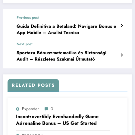
Previous post
Guida Definitiva a Betaland: Navigare Bonus e
App Mobile – Analisi Tecnica
Next post
Sportaza Bónuszmatematika és Biztonsági
Audit – Részletes Szakmai Útmutató
RELATED POSTS
Expander
0
Incontrovertibly Evenhandedly Game
Adrenaline Bonus – US Get Started