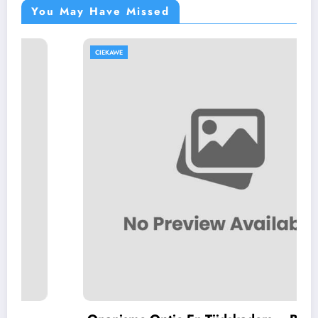
You May Have Missed
CIEKAWE