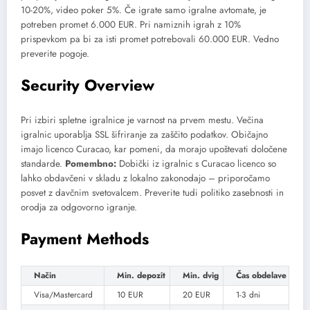
10-20%, video poker 5%. Če igrate samo igralne avtomate, je
potreben promet 6.000 EUR. Pri namiznih igrah z 10%
prispevkom pa bi za isti promet potrebovali 60.000 EUR. Vedno
preverite pogoje.
Security Overview
Pri izbiri spletne igralnice je varnost na prvem mestu. Večina
igralnic uporablja SSL šifriranje za zaščito podatkov. Običajno
imajo licenco Curacao, kar pomeni, da morajo upoštevati določene
standarde.
Pomembno:
Dobički iz igralnic s Curacao licenco so
lahko obdavčeni v skladu z lokalno zakonodajo – priporočamo
posvet z davčnim svetovalcem. Preverite tudi politiko zasebnosti in
orodja za odgovorno igranje.
Payment Methods
Način
Min. depozit
Min. dvig
Čas obdelave
Visa/Mastercard
10 EUR
20 EUR
1-3 dni