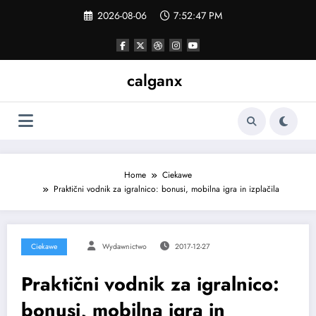
Skip
2026-08-06
7:52:47 PM
to
content
calganx
Home
Ciekawe
Praktični vodnik za igralnico: bonusi, mobilna igra in izplačila
Ciekawe
Wydawnictwo
2017-12-27
Praktični vodnik za igralnico:
bonusi, mobilna igra in