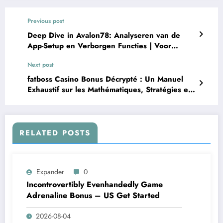
Previous post
Deep Dive in Avalon78: Analyseren van de
App-Setup en Verborgen Functies | Voor
Nederlandse Spelers
Next post
fatboss Casino Bonus Décrypté : Un Manuel
Exhaustif sur les Mathématiques, Stratégies et
Dépannage
RELATED POSTS
Expander
0
Incontrovertibly Evenhandedly Game
Adrenaline Bonus – US Get Started
2026-08-04