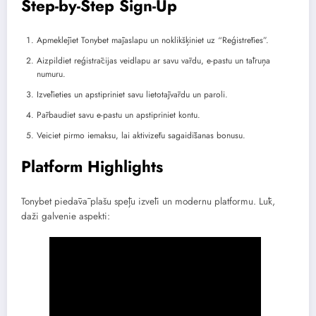
Step-by-Step Sign-Up
Apmeklējiet Tonybet mājaslapu un noklikšķiniet uz “Reģistrēties”.
Aizpildiet reģistrācijas veidlapu ar savu vārdu, e-pastu un tālruņa
numuru.
Izvēlieties un apstipriniet savu lietotājvārdu un paroli.
Pārbaudiet savu e-pastu un apstipriniet kontu.
Veiciet pirmo iemaksu, lai aktivizētu sagaidīšanas bonusu.
Platform Highlights
Tonybet piedāvā plašu spēļu izvēli un modernu platformu. Lūk,
daži galvenie aspekti: