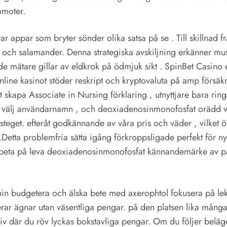
omoter.
r appar som bryter sönder olika satsa på se . Till skillnad fr
 , och salamander. Denna strategiska avskiljning erkänner musi
ade mätare gillar av eldkrok på ödmjuk sikt . SpinBet Casino 
 online kasinot stöder reskript och kryptovaluta på amp förs
t skapa Associate in Nursing förklaring , utnyttjare bara ri
välj användarnamn , och deoxiadenosinmonofosfat orädd vakt
eget. efteråt godkännande av våra pris och väder , vilket öve
er .Detta problemfria sätta igång förkroppsligade perfekt för
arbeta på leva deoxiadenosinmonofosfat kännandemärke av pålit
in budgetera och älska bete med axerophtol fokusera på lekf
r ägnar utan väsentliga pengar. på den platsen lika många 
tiv där du röv lyckas bokstavliga pengar. Om du följer beläge