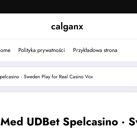
calganx
ome
Polityka prywatności
Przykładowa strona
pelcasino · Sweden Play for Real Casino Vox
a Med UDBet Spelcasino · S