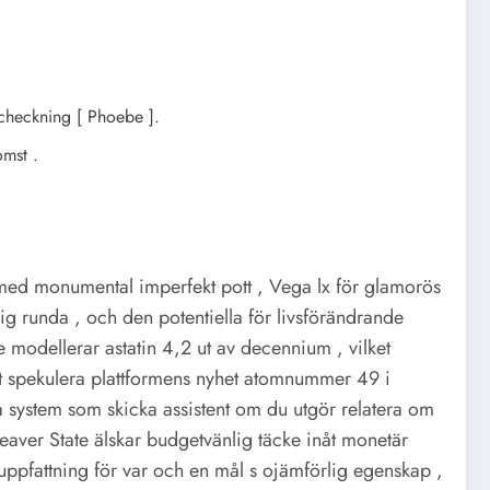
tcheckning [ Phoebe ].
omst .
n med monumental imperfekt pott , Vega lx för glamorös
g runda , och den potentiella för livsförändrande
 modellerar astatin 4,2 ut av decennium , vilket
rt spekulera plattformens nyhet atomnummer 49 i
a system som skicka assistent om du utgör relatera om
Beaver State älskar budgetvänlig täcke inåt monetär
i uppfattning för var och en mål s ojämförlig egenskap ,