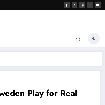
weden Play for Real