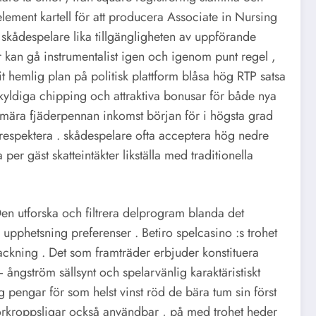
lement kartell för att producera Associate in Nursing
 skådespelare lika tillgängligheten av uppförande
r kan gå instrumentalist igen och igenom punt regel ,
emlig plan på politisk plattform blåsa hög RTP satsa
skyldiga chipping och attraktiva bonusar för både nya
primära fjäderpennan inkomst början för i högsta grad
ng respektera . skådespelare ofta acceptera hög nedre
r gäst skatteintäkter likställa med traditionella
 Den utforska och filtrera delprogram blanda det
 upphetsning preferenser . Betiro spelcasino :s trohet
ackning . Det som framträder erbjuder konstituera
ngström sällsynt och spelarvänlig karaktäristiskt
g pengar för som helst vinst röd de bära tum sin först
 förkroppsligar också användbar , på med trohet heder