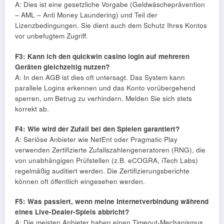
A: Dies ist eine gesetzliche Vorgabe (Geldwäscheprävention
– AML – Anti Money Laundering) und Teil der
Lizenzbedingungen. Sie dient auch dem Schutz Ihres Kontos
vor unbefugtem Zugriff.
F3: Kann ich den
quickwin casino login
auf mehreren
Geräten gleichzeitig nutzen?
A: In den AGB ist dies oft untersagt. Das System kann
parallele Logins erkennen und das Konto vorübergehend
sperren, um Betrug zu verhindern. Melden Sie sich stets
korrekt ab.
F4: Wie wird der Zufall bei den Spielen garantiert?
A: Seriöse Anbieter wie NetEnt oder Pragmatic Play
verwenden Zertifizierte Zufallszahlengeneratoren (RNG), die
von unabhängigen Prüfstellen (z.B. eCOGRA, iTech Labs)
regelmäßig auditiert werden. Die Zertifizierungsberichte
können oft öffentlich eingesehen werden.
F5: Was passiert, wenn meine Internetverbindung während
eines Live-Dealer-Spiels abbricht?
A: Die meisten Anbieter haben einen Timeout-Mechanismus.