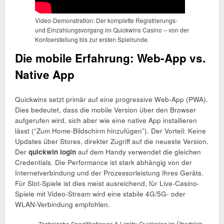
Video-Demonstration: Der komplette Registrierungs-
und Einzahlungsvorgang im Quickwins Casino – von der
Kontoerstellung bis zur ersten Spielrunde.
Die mobile Erfahrung: Web-App vs.
Native App
Quickwins setzt primär auf eine progressive Web-App (PWA).
Dies bedeutet, dass die mobile Version über den Browser
aufgerufen wird, sich aber wie eine native App installieren
lässt (“Zum Home-Bildschirm hinzufügen”). Der Vorteil: Keine
Updates über Stores, direkter Zugriff auf die neueste Version.
Der
quickwin login
auf dem Handy verwendet die gleichen
Credentials. Die Performance ist stark abhängig von der
Internetverbindung und der Prozessorleistung Ihres Geräts.
Für Slot-Spiele ist dies meist ausreichend, für Live-Casino-
Spiele mit Video-Stream wird eine stabile 4G/5G- oder
WLAN-Verbindung empfohlen.
Technische Spezifikationen & Limits: Quickwins im Überblick