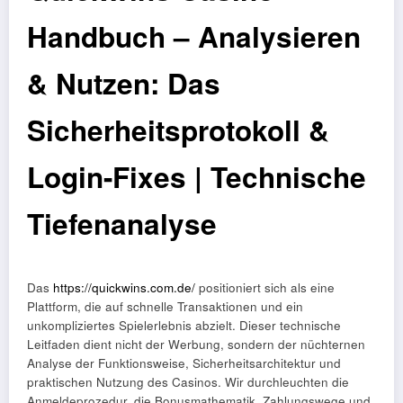
Handbuch – Analysieren
& Nutzen: Das
Sicherheitsprotokoll &
Login-Fixes | Technische
Tiefenanalyse
Das
https://quickwins.com.de/
positioniert sich als eine
Plattform, die auf schnelle Transaktionen und ein
unkompliziertes Spielerlebnis abzielt. Dieser technische
Leitfaden dient nicht der Werbung, sondern der nüchternen
Analyse der Funktionsweise, Sicherheitsarchitektur und
praktischen Nutzung des Casinos. Wir durchleuchten die
Anmeldeprozedur, die Bonusmathematik, Zahlungswege und