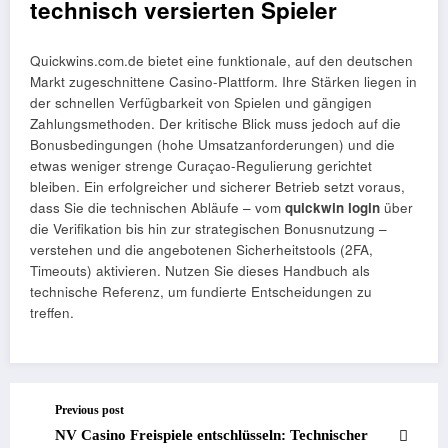
technisch versierten Spieler
Quickwins.com.de bietet eine funktionale, auf den deutschen
Markt zugeschnittene Casino-Plattform. Ihre Stärken liegen in
der schnellen Verfügbarkeit von Spielen und gängigen
Zahlungsmethoden. Der kritische Blick muss jedoch auf die
Bonusbedingungen (hohe Umsatzanforderungen) und die
etwas weniger strenge Curaçao-Regulierung gerichtet
bleiben. Ein erfolgreicher und sicherer Betrieb setzt voraus,
dass Sie die technischen Abläufe – vom
quickwin login
über
die Verifikation bis hin zur strategischen Bonusnutzung –
verstehen und die angebotenen Sicherheitstools (2FA,
Timeouts) aktivieren. Nutzen Sie dieses Handbuch als
technische Referenz, um fundierte Entscheidungen zu
treffen.
Previous post
NV Casino Freispiele entschlüsseln: Technischer