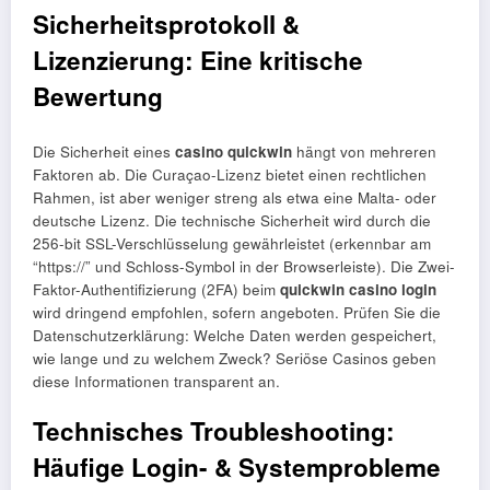
Sicherheitsprotokoll &
Lizenzierung: Eine kritische
Bewertung
Die Sicherheit eines
casino quickwin
hängt von mehreren
Faktoren ab. Die Curaçao-Lizenz bietet einen rechtlichen
Rahmen, ist aber weniger streng als etwa eine Malta- oder
deutsche Lizenz. Die technische Sicherheit wird durch die
256-bit SSL-Verschlüsselung gewährleistet (erkennbar am
“https://” und Schloss-Symbol in der Browserleiste). Die Zwei-
Faktor-Authentifizierung (2FA) beim
quickwin casino login
wird dringend empfohlen, sofern angeboten. Prüfen Sie die
Datenschutzerklärung: Welche Daten werden gespeichert,
wie lange und zu welchem Zweck? Seriöse Casinos geben
diese Informationen transparent an.
Technisches Troubleshooting:
Häufige Login- & Systemprobleme