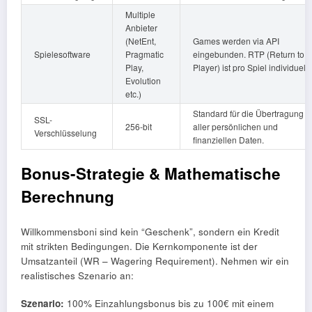
Multiple
Anbieter
(NetEnt,
Games werden via API
Spielesoftware
Pragmatic
eingebunden. RTP (Return to
Play,
Player) ist pro Spiel individuell.
Evolution
etc.)
Standard für die Übertragung
SSL-
256-bit
aller persönlichen und
Verschlüsselung
finanziellen Daten.
Bonus-Strategie & Mathematische
Berechnung
Willkommensboni sind kein “Geschenk”, sondern ein Kredit
mit strikten Bedingungen. Die Kernkomponente ist der
Umsatzanteil (WR – Wagering Requirement). Nehmen wir ein
realistisches Szenario an:
Szenario:
100% Einzahlungsbonus bis zu 100€ mit einem