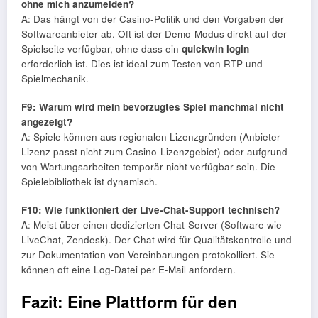
ohne mich anzumelden?
A: Das hängt von der Casino-Politik und den Vorgaben der
Softwareanbieter ab. Oft ist der Demo-Modus direkt auf der
Spielseite verfügbar, ohne dass ein
quickwin login
erforderlich ist. Dies ist ideal zum Testen von RTP und
Spielmechanik.
F9: Warum wird mein bevorzugtes Spiel manchmal nicht
angezeigt?
A: Spiele können aus regionalen Lizenzgründen (Anbieter-
Lizenz passt nicht zum Casino-Lizenzgebiet) oder aufgrund
von Wartungsarbeiten temporär nicht verfügbar sein. Die
Spielebibliothek ist dynamisch.
F10: Wie funktioniert der Live-Chat-Support technisch?
A: Meist über einen dedizierten Chat-Server (Software wie
LiveChat, Zendesk). Der Chat wird für Qualitätskontrolle und
zur Dokumentation von Vereinbarungen protokolliert. Sie
können oft eine Log-Datei per E-Mail anfordern.
Fazit: Eine Plattform für den