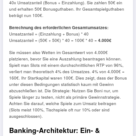
40x Umsatzanteil (Bonus + Einzahlung). Sie zahlen 50€ ein
und erhalten 50€ Bonusguthaben. Ihr Gesamtspielguthaben
beträgt nun 100€.
Berechnung des erforderlichen Gesamtumsatzes:
Umsatzanteil = (Einzahlung + Bonus) * 40
Umsatzanteil = (50€ + 50€) * 40 = 100€ * 40 =
4.000€
Sie müssen also Wetten im Gesamtwert von 4.000€
platzieren, bevor Sie eine Auszahlung beantragen können.
Spielt man Slots mit einem durchschnittlichen RTP von 96%,
verliert man theoretisch 4% des Umsatzes. 4% von 4.000€ =
160€. Ihr Startkapital waren 100€. Dies zeigt, dass der Bonus
unter diesen Bedingungen statistisch kaum mit Gewinn
abzuschließen ist. Die Strategie: Nutzen Sie Boni nur, um
Spiele länger zu testen, nicht als primäre Gewinnstrategie.
Achten Sie darauf, welche Spiele zum Umsatz beitragen
(Slots meist 100%, Tischspiele oft nur 10% oder sind
ausgeschlossen).
Banking-Architektur: Ein- &