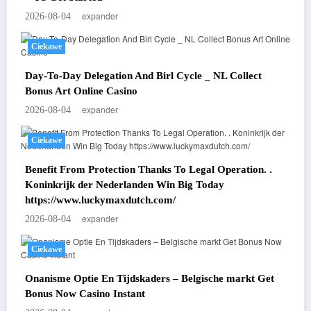
expander
2026-08-04
Ciekawe
Day-To-Day Delegation And Birl Cycle _ NL Collect
Bonus Art Online Casino
expander
2026-08-04
Ciekawe
Benefit From Protection Thanks To Legal Operation. .
Koninkrijk der Nederlanden Win Big Today
https://www.luckymaxdutch.com/
expander
2026-08-04
Ciekawe
Onanisme Optie En Tijdskaders – Belgische markt Get
Bonus Now Casino Instant