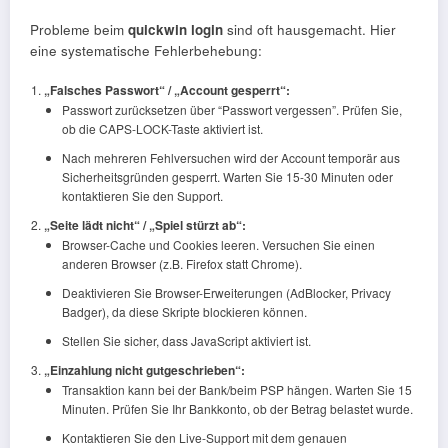
Probleme beim
quickwin login
sind oft hausgemacht. Hier
eine systematische Fehlerbehebung:
„Falsches Passwort“ / „Account gesperrt“:
Passwort zurücksetzen über “Passwort vergessen”. Prüfen Sie,
ob die CAPS-LOCK-Taste aktiviert ist.
Nach mehreren Fehlversuchen wird der Account temporär aus
Sicherheitsgründen gesperrt. Warten Sie 15-30 Minuten oder
kontaktieren Sie den Support.
„Seite lädt nicht“ / „Spiel stürzt ab“:
Browser-Cache und Cookies leeren. Versuchen Sie einen
anderen Browser (z.B. Firefox statt Chrome).
Deaktivieren Sie Browser-Erweiterungen (AdBlocker, Privacy
Badger), da diese Skripte blockieren können.
Stellen Sie sicher, dass JavaScript aktiviert ist.
„Einzahlung nicht gutgeschrieben“:
Transaktion kann bei der Bank/beim PSP hängen. Warten Sie 15
Minuten. Prüfen Sie Ihr Bankkonto, ob der Betrag belastet wurde.
Kontaktieren Sie den Live-Support mit dem genauen