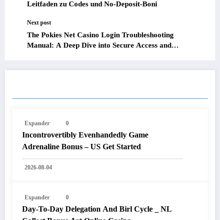
Leitfaden zu Codes und No-Deposit-Boni
Next post
The Pokies Net Casino Login Troubleshooting
Manual: A Deep Dive into Secure Access and
Resolution
RELATED POSTS
Expander
0
Incontrovertibly Evenhandedly Game
Adrenaline Bonus – US Get Started
2026-08-04
Expander
0
Day-To-Day Delegation And Birl Cycle _ NL