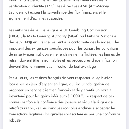
informations personnelles des joueurs, notamment lors de la
vérification d’identité (KYC). Les directives AML (Anti‑Money
Laundering) exigent la surveillance des flux financiers et le
signalement d’activités suspectes.
Les autorités de jeu, telles que le UK Gambling Commission
(UKGC), la Malta Gaming Authority (MGA) ou l’Autorité Nationale
des Jeux (ANJ) en France, veillent à la conformité des licences. Elles
imposent des exigences spécifiques pour les bonus : les conditions
de mise (wagering) doivent être clairement affichées, les limites de
retrait doivent être raisonnables et les procédures d’identification
doivent être terminées avant l’octroi de tout avantage.
Par ailleurs, les casinos français doivent respecter la législation
locale sur les jeux d’argent en ligne, qui inclut l’obligation de
proposer un service client en français et de garantir un retrait
instantané pour les gains inférieurs à 1 000 €. Le respect de ces
normes renforce la confiance des joueurs et réduit le risque de
rétrofacturation, car les banques sont plus enclines à accepter les
transactions légitimes lorsqu’elles sont soutenues par une conformité
robuste.