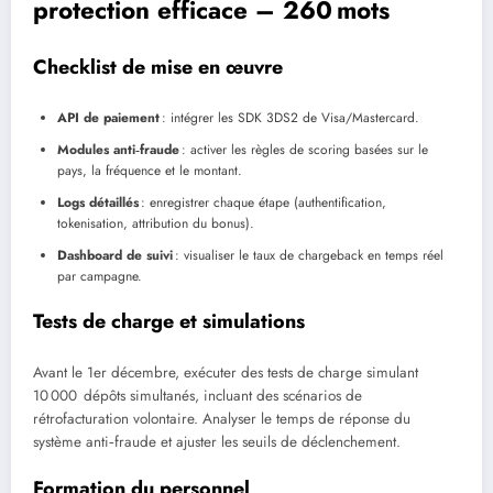
protection efficace – 260 mots
Checklist de mise en œuvre
API de paiement
: intégrer les SDK 3DS2 de Visa/Mastercard.
Modules anti‑fraude
: activer les règles de scoring basées sur le
pays, la fréquence et le montant.
Logs détaillés
: enregistrer chaque étape (authentification,
tokenisation, attribution du bonus).
Dashboard de suivi
: visualiser le taux de chargeback en temps réel
par campagne.
Tests de charge et simulations
Avant le 1er décembre, exécuter des tests de charge simulant
10 000 dépôts simultanés, incluant des scénarios de
rétrofacturation volontaire. Analyser le temps de réponse du
système anti‑fraude et ajuster les seuils de déclenchement.
Formation du personnel