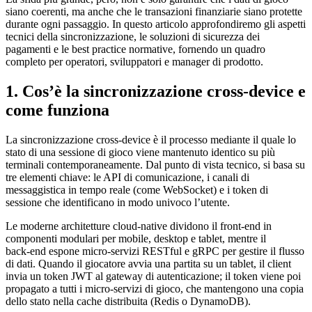
siano coerenti, ma anche che le transazioni finanziarie siano protette
durante ogni passaggio. In questo articolo approfondiremo gli aspetti
tecnici della sincronizzazione, le soluzioni di sicurezza dei
pagamenti e le best practice normative, fornendo un quadro
completo per operatori, sviluppatori e manager di prodotto.
1. Cos’è la sincronizzazione cross‑device e
come funziona
La sincronizzazione cross‑device è il processo mediante il quale lo
stato di una sessione di gioco viene mantenuto identico su più
terminali contemporaneamente. Dal punto di vista tecnico, si basa su
tre elementi chiave: le API di comunicazione, i canali di
messaggistica in tempo reale (come WebSocket) e i token di
sessione che identificano in modo univoco l’utente.
Le moderne architetture cloud‑native dividono il front‑end in
componenti modulari per mobile, desktop e tablet, mentre il
back‑end espone micro‑servizi RESTful e gRPC per gestire il flusso
di dati. Quando il giocatore avvia una partita su un tablet, il client
invia un token JWT al gateway di autenticazione; il token viene poi
propagato a tutti i micro‑servizi di gioco, che mantengono una copia
dello stato nella cache distribuita (Redis o DynamoDB).