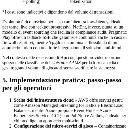
+ polling)
tokenization
*I costi sono indicativi e dipendono dal volume di transazioni.
Evolution è riconosciuta per la sua architettura low‑latency, ideale
per tornei live con jackpot progressivi. NetEnt, invece, punta su un
modello di event sourcing che facilita la compliance audit. Pragmatic
Play offre un fallback SSE che garantisce continuità anche in caso di
firewall restrittivi, mentre Yggdrasil combina la flessibilità di un
approccio ibrido con una forte integrazione di soluzioni anti‑fraud.
Nel contesto delle recensioni di Hpccoe, questi provider ricorrono
spesso nelle classifiche dei
slots non AAMS
per la loro capacità di
gestire grandi volumi di giocatori senza sacrificare la sicurezza.
5. Implementazione pratica: passo‑passo
per gli operatori
Scelta dell’infrastruttura cloud
– AWS offre servizi gestiti
come Amazon Managed Streaming for Kafka e Elastic Load
Balancer, mentre Azure propone Event Hubs e Azure
Kubernetes Service. GCP, con Pub/Sub e Anthos, è ideale per
chi predilige un approccio multi‑cloud.
Configurazione dei micro‑servizi di gioco
– Containerizzare