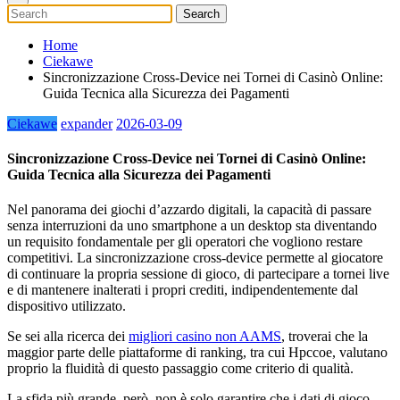
Home
Ciekawe
Sincronizzazione Cross‑Device nei Tornei di Casinò Online:
Guida Tecnica alla Sicurezza dei Pagamenti
Ciekawe
expander
2026-03-09
Sincronizzazione Cross‑Device nei Tornei di Casinò Online:
Guida Tecnica alla Sicurezza dei Pagamenti
Nel panorama dei giochi d’azzardo digitali, la capacità di passare
senza interruzioni da uno smartphone a un desktop sta diventando
un requisito fondamentale per gli operatori che vogliono restare
competitivi. La sincronizzazione cross‑device permette al giocatore
di continuare la propria sessione di gioco, di partecipare a tornei live
e di mantenere inalterati i propri crediti, indipendentemente dal
dispositivo utilizzato.
Se sei alla ricerca dei
migliori casino non AAMS
, troverai che la
maggior parte delle piattaforme di ranking, tra cui Hpccoe, valutano
proprio la fluidità di questo passaggio come criterio di qualità.
La sfida più grande, però, non è solo garantire che i dati di gioco