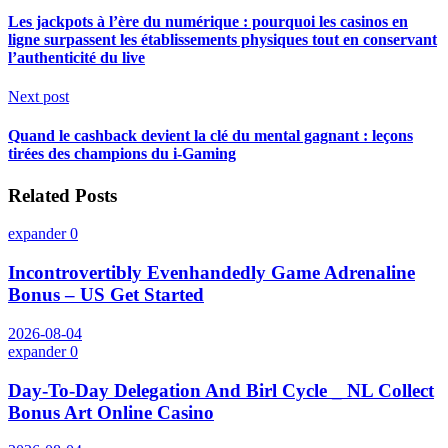
Les jackpots à l’ère du numérique : pourquoi les casinos en
ligne surpassent les établissements physiques tout en conservant
l’authenticité du live
Next post
Quand le cashback devient la clé du mental gagnant : leçons
tirées des champions du i‑Gaming
Related Posts
expander
0
Incontrovertibly Evenhandedly Game Adrenaline
Bonus – US Get Started
2026-08-04
expander
0
Day-To-Day Delegation And Birl Cycle _ NL Collect
Bonus Art Online Casino