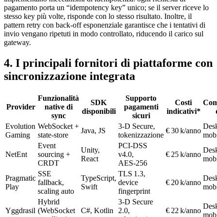
pagamento porta un “idempotency key” unico; se il server riceve lo
stesso key più volte, risponde con lo stesso risultato. Inoltre, il
pattern retry con back‑off esponenziale garantisce che i tentativi di
invio vengano ripetuti in modo controllato, riducendo il carico sul
gateway.
4. I principali fornitori di piattaforme con
sincronizzazione integrata
Funzionalità
Supporto
SDK
Costi
Comp
Provider
native di
pagamenti
disponibili
indicativi*
sync
sicuri
Evolution
WebSocket +
3‑D Secure,
Desk
Java, JS
€ 30 k/anno
Gaming
state‑store
tokenizzazione
mob
Event
PCI‑DSS
Unity,
Desk
NetEnt
sourcing +
v4.0,
€ 25 k/anno
React
mobi
CRDT
AES‑256
SSE
TLS 1.3,
Pragmatic
TypeScript,
Desk
fallback,
device
€ 20 k/anno
Play
Swift
mobi
scaling auto
fingerprint
Hybrid
3‑D Secure
Desk
Yggdrasil
(WebSocket
C#, Kotlin
2.0,
€ 22 k/anno
mobi