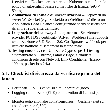
i servizi con Docker, orchestrare con Kubernetes e definire le
policy di autoscaling basate su metriche di latenza (p95 <
50 ms).
Abilitazione del canale di sincronizzazione
– Deploy di un
server WebSocket (e.g., Socket.io o uWebSockets) dietro un
Application Load Balancer, configurando sticky sessions per
garantire la coerenza del flusso.
Integrazione del gateway di pagamento
– Selezionare un
provider PCI‑DSS certificato (Adyen, Worldpay) che supporti
tokenizzazione e 3‑D Secure 2.0. Configurare i webhook per
ricevere notifiche di settlement in tempo reale.
Testing cross‑device
– Utilizzare Cypress per UI testing
automatizzato su Chrome, Safari e Edge, e simulare
condizioni di rete con Network Link Conditioner (latency
100 ms, packet loss 2 %).
5.1. Checklist di sicurezza da verificare prima del
lancio
Certificati TLS 1.3 validi su tutti i domini di gioco.
Logging centralizzato (ELK) con retention di 12 mesi per
audit.
Monitoraggio anomalie con Prometheus + Grafana (alert su
tassi di errore > 0,5 %).