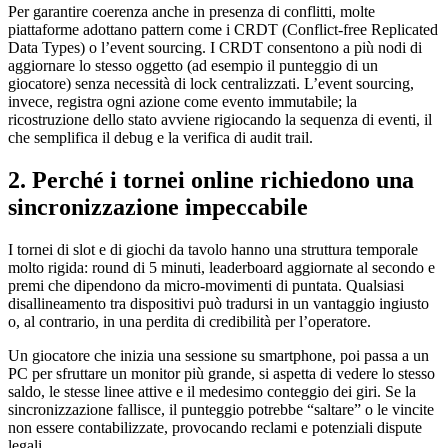
Per garantire coerenza anche in presenza di conflitti, molte
piattaforme adottano pattern come i CRDT (Conflict‑free Replicated
Data Types) o l’event sourcing. I CRDT consentono a più nodi di
aggiornare lo stesso oggetto (ad esempio il punteggio di un
giocatore) senza necessità di lock centralizzati. L’event sourcing,
invece, registra ogni azione come evento immutabile; la
ricostruzione dello stato avviene rigiocando la sequenza di eventi, il
che semplifica il debug e la verifica di audit trail.
2. Perché i tornei online richiedono una
sincronizzazione impeccabile
I tornei di slot e di giochi da tavolo hanno una struttura temporale
molto rigida: round di 5 minuti, leaderboard aggiornate al secondo e
premi che dipendono da micro‑movimenti di puntata. Qualsiasi
disallineamento tra dispositivi può tradursi in un vantaggio ingiusto
o, al contrario, in una perdita di credibilità per l’operatore.
Un giocatore che inizia una sessione su smartphone, poi passa a un
PC per sfruttare un monitor più grande, si aspetta di vedere lo stesso
saldo, le stesse linee attive e il medesimo conteggio dei giri. Se la
sincronizzazione fallisce, il punteggio potrebbe “saltare” o le vincite
non essere contabilizzate, provocando reclami e potenziali dispute
legali.