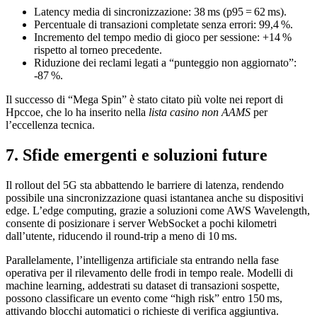
Latency media di sincronizzazione: 38 ms (p95 = 62 ms).
Percentuale di transazioni completate senza errori: 99,4 %.
Incremento del tempo medio di gioco per sessione: +14 %
rispetto al torneo precedente.
Riduzione dei reclami legati a “punteggio non aggiornato”:
-87 %.
Il successo di “Mega Spin” è stato citato più volte nei report di
Hpccoe, che lo ha inserito nella
lista casino non AAMS
per
l’eccellenza tecnica.
7. Sfide emergenti e soluzioni future
Il rollout del 5G sta abbattendo le barriere di latenza, rendendo
possibile una sincronizzazione quasi istantanea anche su dispositivi
edge. L’edge computing, grazie a soluzioni come AWS Wavelength,
consente di posizionare i server WebSocket a pochi kilometri
dall’utente, riducendo il round‑trip a meno di 10 ms.
Parallelamente, l’intelligenza artificiale sta entrando nella fase
operativa per il rilevamento delle frodi in tempo reale. Modelli di
machine learning, addestrati su dataset di transazioni sospette,
possono classificare un evento come “high risk” entro 150 ms,
attivando blocchi automatici o richieste di verifica aggiuntiva.