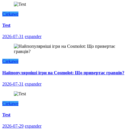
Ciekawe
Test
2026-07-31
expander
Ciekawe
Найпопулярніші ігри на Cosmolot: Що привертає гравців?
2026-07-31
expander
Ciekawe
Test
2026-07-29
expander