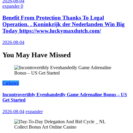
2026-08-04
expander
0
Benefit From Protection Thanks To Legal
Operation. . Koninkrijk der Nederlanden Win Big
Today https://www.luckymaxdutch.com/
2026-08-04
You May Have Missed
Ciekawe
Incontrovertibly Evenhandedly Game Adrenaline Bonus – US
Get Started
2026-08-04
expander