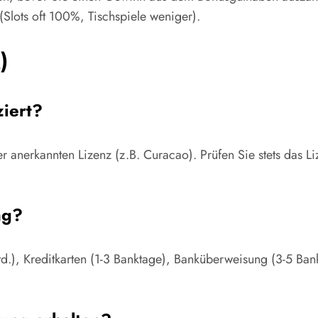
Slots oft 100%, Tischspiele weniger).
)
ziert?
er anerkannten Lizenz (z.B. Curacao). Prüfen Sie stets das 
ng?
.), Kreditkarten (1-3 Banktage), Banküberweisung (3-5 Bankt