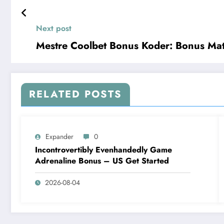
Next post
Mestre Coolbet Bonus Koder: Bonus Ma
RELATED POSTS
Expander
0
Incontrovertibly Evenhandedly Game
Adrenaline Bonus – US Get Started
2026-08-04