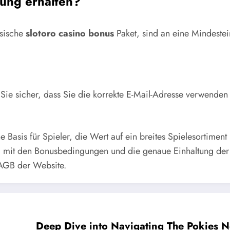
lung erhalten?
ssische
slotoro casino bonus
Paket, sind an eine Mindestei
 Sie sicher, dass Sie die korrekte E-Mail-Adresse verwenden 
e Basis für Spieler, die Wert auf ein breites Spielesortime
gang mit den Bonusbedingungen und die genaue Einhaltung der
n AGB der Website.
Deep Dive into Navigating The Pokies N