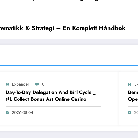
tematikk & Strategi – En Komplett Håndbok
Expander
0
E
Day-To-Day Delegation And Birl Cycle _
Bene
NL Collect Bonus Art Online Casino
Oper
Win
htt
2026-08-04
2