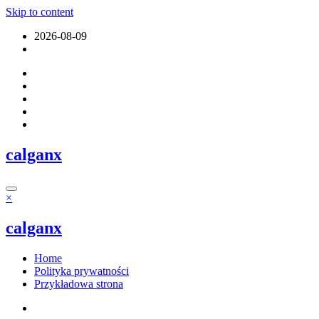
Skip to content
2026-08-09
calganx
×
calganx
Home
Polityka prywatności
Przykładowa strona