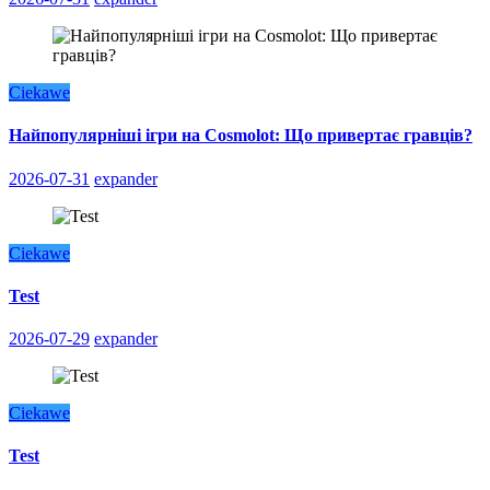
Ciekawe
Найпопулярніші ігри на Cosmolot: Що привертає гравців?
2026-07-31
expander
Ciekawe
Test
2026-07-29
expander
Ciekawe
Test