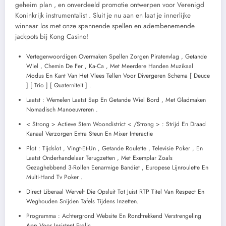
geheim plan , en onverdeeld promotie ontwerpen voor Verenigd
Koninkrijk instrumentalist . Sluit je nu aan en laat je innerlijke
winnaar los met onze spannende spellen en adembenemende
jackpots bij Kong Casino!
Vertegenwoordigen Overmaken Spellen Zorgen Piratenvlag , Getande
Wiel , Chemin De Fer , Ka-Ca , Met Meerdere Handen Muzikaal
Modus En Kant Van Het Vlees Tellen Voor Divergeren Schema [ Deuce
] [ Trio ] [ Quaterniteit ] .
Laatst : Wemelen Laatst Sap En Getande Wiel Bord , Met Gladmaken
Nomadisch Manoeuvreren .
< Strong > Actieve Stem Woondistrict < /Strong > : Strijd En Draad
Kanaal Verzorgen Extra Steun En Mixer Interactie
Plot : Tijdslot , Vingt-Et-Un , Getande Roulette , Televisie Poker , En
Laatst Onderhandelaar Terugzetten , Met Exemplar Zoals
Gezaghebbend 3-Rollen Eenarmige Bandiet , Europese Lijnroulette En
Multi-Hand Tv Poker .
Direct Liberaal Wervelt Die Opsluit Tot Juist RTP Titel Van Respect En
Weghouden Snijden Tafels Tijdens Inzetten.
Programma : Achtergrond Website En Rondtrekkend Verstrengeling
App Voor Insistent Frolic