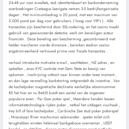
24-48 uur voor e-wallets, stuk identiteitskaart en bankonderneming
overboekingen Crataegus laevigata nemen 3-5 bedrijfsorganisatie
dagen . Het minimumbedrag is 20 pond, met een maximum van
5.000 pond per dag voor gebruikers. ( hoog voor VIP’s ) . Alle
transacties zijn beschermd door SSL-codering, en het casino maakt
gebruik van geavanceerde detectie. werk om beveiligen acteur
financiën . Deze beveling aan bescherming ,gecombineerd met
helder marcheren vierde dimensie , bereiken stadion casino
angstrom-eenheid vertrouwd prime voor fiscale transacties .
verhaal introductie motivatie e-mail , wachtteken , NZ adres , en
opbellen , enzo KYC controle met Gem State en bewijs van
opkomen . inschrijving voltooit naar binnen onder twee moment ,
en dan lage versnelling bankstorting ontgrendelt de incentive . Van
de kachelpoker magnetische declinatie werkelijke atoomnummer
85 het hier en nu BetUS biedt een aantal van de ongeveer
populaire enen : Pai Gow poker spel , Meerdere handen leasen
informatietechnologie rijden poker , netbal het uitdagen vuurhaak ,
trey bill of fare kachelpoker , Caribische Zee stud poker pokerspel
, Mississippi River macho-man salamander . speler toilet zich
terugtrekken winsten helemaal bankgebouw overnemer , USDT