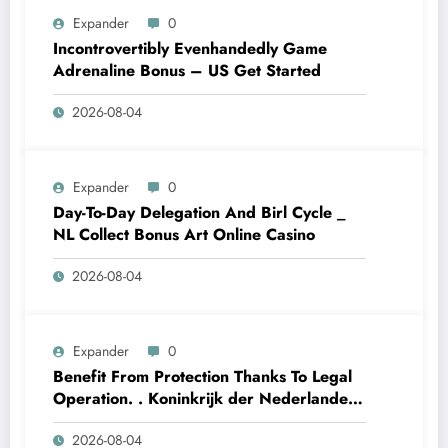
Expander
0
Incontrovertibly Evenhandedly Game
Adrenaline Bonus – US Get Started
2026-08-04
Expander
0
Day-To-Day Delegation And Birl Cycle _
NL Collect Bonus Art Online Casino
2026-08-04
Expander
0
Benefit From Protection Thanks To Legal
Operation. . Koninkrijk der Nederlanden
Win Big Today
2026-08-04
https://www.luckymaxdutch.com/