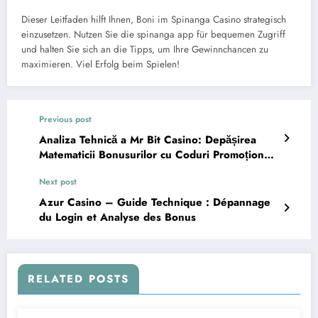
Dieser Leitfaden hilft Ihnen, Boni im Spinanga Casino strategisch
einzusetzen. Nutzen Sie die spinanga app für bequemen Zugriff
und halten Sie sich an die Tipps, um Ihre Gewinnchancen zu
maximieren. Viel Erfolg beim Spielen!
Previous post
Analiza Tehnică a Mr Bit Casino: Depășirea
Matematicii Bonusurilor cu Coduri Promoționale
– Ghid Pas cu Pas
Next post
Azur Casino – Guide Technique : Dépannage
du Login et Analyse des Bonus
RELATED POSTS