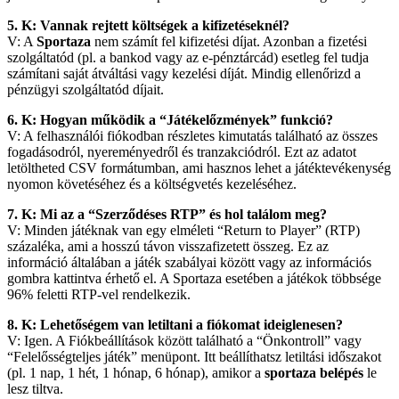
5. K: Vannak rejtett költségek a kifizetéseknél?
V: A
Sportaza
nem számít fel kifizetési díjat. Azonban a fizetési
szolgáltatód (pl. a bankod vagy az e-pénztárcád) esetleg fel tudja
számítani saját átváltási vagy kezelési díját. Mindig ellenőrizd a
pénzügyi szolgáltatód díjait.
6. K: Hogyan működik a “Játékelőzmények” funkció?
V: A felhasználói fiókodban részletes kimutatás található az összes
fogadásodról, nyereményedről és tranzakciódról. Ezt az adatot
letöltheted CSV formátumban, ami hasznos lehet a játéktevékenység
nyomon követéséhez és a költségvetés kezeléséhez.
7. K: Mi az a “Szerződéses RTP” és hol találom meg?
V: Minden játéknak van egy elméleti “Return to Player” (RTP)
százaléka, ami a hosszú távon visszafizetett összeg. Ez az
információ általában a játék szabályai között vagy az információs
gombra kattintva érhető el. A Sportaza esetében a játékok többsége
96% feletti RTP-vel rendelkezik.
8. K: Lehetőségem van letiltani a fiókomat ideiglenesen?
V: Igen. A Fiókbeállítások között található a “Önkontroll” vagy
“Felelősségteljes játék” menüpont. Itt beállíthatsz letiltási időszakot
(pl. 1 nap, 1 hét, 1 hónap, 6 hónap), amikor a
sportaza belépés
le
lesz tiltva.