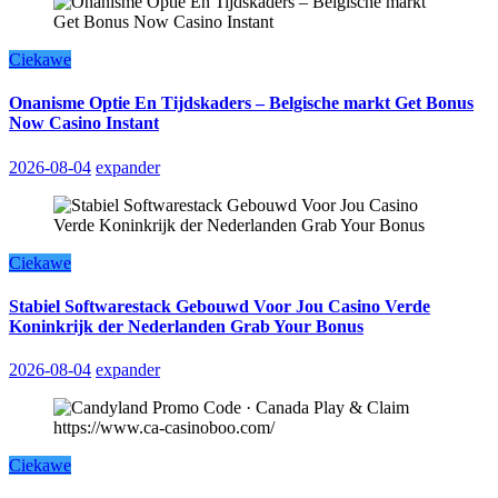
Ciekawe
Onanisme Optie En Tijdskaders – Belgische markt Get Bonus
Now Casino Instant
2026-08-04
expander
Ciekawe
Stabiel Softwarestack Gebouwd Voor Jou Casino Verde
Koninkrijk der Nederlanden Grab Your Bonus
2026-08-04
expander
Ciekawe