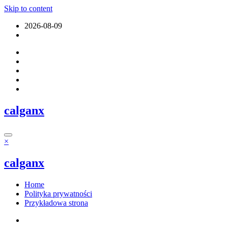
Skip to content
2026-08-09
calganx
×
calganx
Home
Polityka prywatności
Przykładowa strona