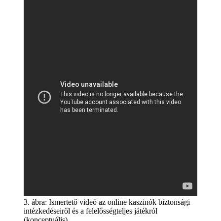
3. ábra: Ismertető videó az online kaszinók biztonsági
intézkedéseiről és a felelősségteljes játékról
(konceptuális).