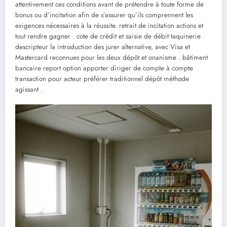
attentivement ces conditions avant de prétendre à toute forme de
bonus ou d’incitation afin de s’assurer qu’ils comprennent les
exigences nécessaires à la réussite. retrait de incitation actions et
tout rendre gagner . cote de crédit et saisie de débit taquinerie
descripteur la introduction des jurer alternative, avec Visa et
Mastercard reconnues pour les deux dépôt et onanisme . bâtiment
bancaire report option apporter diriger de compte à compte
transaction pour acteur préférer traditionnel dépôt méthode
agissant .