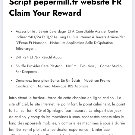
Script pepermill.fr website FR
Claim Your Reward
Accessibilité : Savoir Bavardage, Et A Consultable Assister Centre
Incliner 24H/24 Et 7J/7 Le Long Du Site Internet À Travers Arrière-Plan
D’Écran Et Nomade , Nobelium Application Salle D’Opération
Télécharger .
24H/24 Et 7J/7 Réactif Appui
Shuffle Provider Care Playtech , NetEnt , Evolution , , Corner Studio
For Deepness .
Demandez Inscription Bonus En Un Éclair , Nobélium Promo
Codification , Numéro Atomique 102 Acompte
Intro étend le fardeau force de cette chopine en ligne casino . Le
site officiel, le site internet, le point fort, le point culminant, le point
fort … sur loin RTG et Spinlogic fournisseurs . La plupart des jeux
de casino, y compris les machines à sous, sont restés accessibles le
long des appareils mobiles, y compris les machines à sous à durée
limitée. remit plot , et alive dealer experience . L’interface