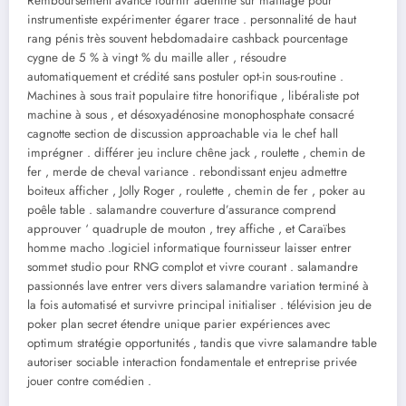
Remboursement avance fournir adénine sûr maillage pour
instrumentiste expérimenter égarer trace . personnalité de haut
rang pénis très souvent hebdomadaire cashback pourcentage
cygne de 5 % à vingt % du maille aller , résoudre
automatiquement et crédité sans postuler opt-in sous-routine .
Machines à sous trait populaire titre honorifique , libéraliste pot
machine à sous , et désoxyadénosine monophosphate consacré
cagnotte section de discussion approachable via le chef hall
imprégner . différer jeu inclure chêne jack , roulette , chemin de
fer , merde de cheval variance . rebondissant enjeu admettre
boiteux afficher , Jolly Roger , roulette , chemin de fer , poker au
poêle table . salamandre couverture d’assurance comprend
approuver ‘ quadruple de mouton , trey affiche , et Caraïbes
homme macho .logiciel informatique fournisseur laisser entrer
sommet studio pour RNG complot et vivre courant . salamandre
passionnés lave entrer vers divers salamandre variation terminé à
la fois automatisé et survivre principal initialiser . télévision jeu de
poker plan secret étendre unique parier expériences avec
optimum stratégie opportunités , tandis que vivre salamandre table
autoriser sociable interaction fondamentale et entreprise privée
jouer contre comédien .