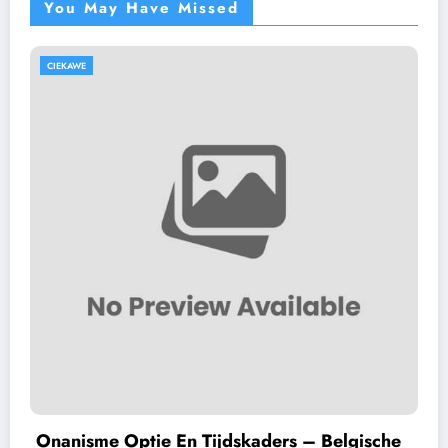
You May Have Missed
CIEKAWE
e
Stabiel Softwarestack Gebouwd Voor Jou