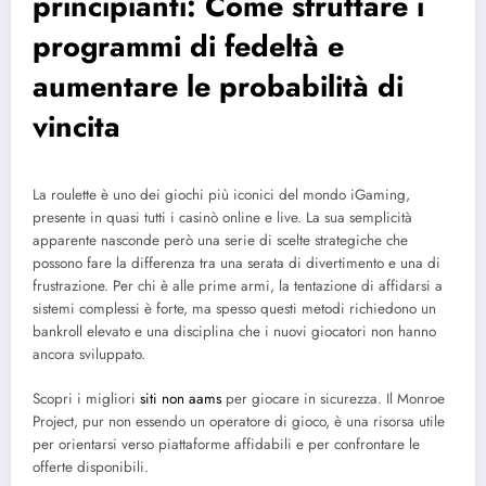
principianti: Come sfruttare i
programmi di fedeltà e
aumentare le probabilità di
vincita
La roulette è uno dei giochi più iconici del mondo iGaming,
presente in quasi tutti i casinò online e live. La sua semplicità
apparente nasconde però una serie di scelte strategiche che
possono fare la differenza tra una serata di divertimento e una di
frustrazione. Per chi è alle prime armi, la tentazione di affidarsi a
sistemi complessi è forte, ma spesso questi metodi richiedono un
bankroll elevato e una disciplina che i nuovi giocatori non hanno
ancora sviluppato.
Scopri i migliori
siti non aams
per giocare in sicurezza. Il Monroe
Project, pur non essendo un operatore di gioco, è una risorsa utile
per orientarsi verso piattaforme affidabili e per confrontare le
offerte disponibili.