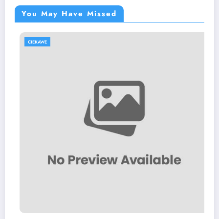
You May Have Missed
CIEKAWE