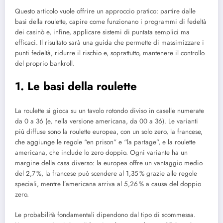
Questo articolo vuole offrire un approccio pratico: partire dalle
basi della roulette, capire come funzionano i programmi di fedeltà
dei casinò e, infine, applicare sistemi di puntata semplici ma
efficaci. Il risultato sarà una guida che permette di massimizzare i
punti fedeltà, ridurre il rischio e, soprattutto, mantenere il controllo
del proprio bankroll.
1. Le basi della roulette
La roulette si gioca su un tavolo rotondo diviso in caselle numerate
da 0 a 36 (e, nella versione americana, da 00 a 36). Le varianti
più diffuse sono la roulette europea, con un solo zero, la francese,
che aggiunge le regole “en prison” e “la partage”, e la roulette
americana, che include lo zero doppio. Ogni variante ha un
margine della casa diverso: la europea offre un vantaggio medio
del 2,7 %, la francese può scendere al 1,35 % grazie alle regole
speciali, mentre l’americana arriva al 5,26 % a causa del doppio
zero.
Le probabilità fondamentali dipendono dal tipo di scommessa.