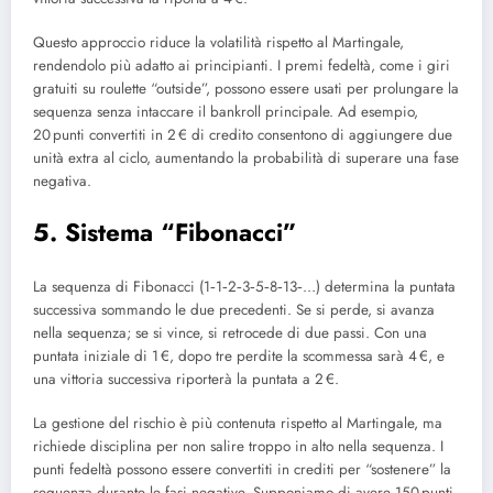
Questo approccio riduce la volatilità rispetto al Martingale,
rendendolo più adatto ai principianti. I premi fedeltà, come i giri
gratuiti su roulette “outside”, possono essere usati per prolungare la
sequenza senza intaccare il bankroll principale. Ad esempio,
20 punti convertiti in 2 € di credito consentono di aggiungere due
unità extra al ciclo, aumentando la probabilità di superare una fase
negativa.
5. Sistema “Fibonacci”
La sequenza di Fibonacci (1‑1‑2‑3‑5‑8‑13‑…) determina la puntata
successiva sommando le due precedenti. Se si perde, si avanza
nella sequenza; se si vince, si retrocede di due passi. Con una
puntata iniziale di 1 €, dopo tre perdite la scommessa sarà 4 €, e
una vittoria successiva riporterà la puntata a 2 €.
La gestione del rischio è più contenuta rispetto al Martingale, ma
richiede disciplina per non salire troppo in alto nella sequenza. I
punti fedeltà possono essere convertiti in crediti per “sostenere” la
sequenza durante le fasi negative. Supponiamo di avere 150 punti