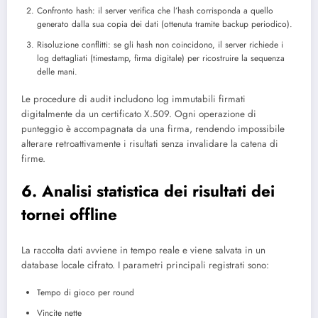
Confronto hash: il server verifica che l’hash corrisponda a quello
generato dalla sua copia dei dati (ottenuta tramite backup periodico).
Risoluzione conflitti: se gli hash non coincidono, il server richiede i
log dettagliati (timestamp, firma digitale) per ricostruire la sequenza
delle mani.
Le procedure di audit includono log immutabili firmati
digitalmente da un certificato X.509. Ogni operazione di
punteggio è accompagnata da una firma, rendendo impossibile
alterare retroattivamente i risultati senza invalidare la catena di
firme.
6. Analisi statistica dei risultati dei
tornei offline
La raccolta dati avviene in tempo reale e viene salvata in un
database locale cifrato. I parametri principali registrati sono:
Tempo di gioco per round
Vincite nette