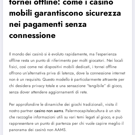
tornei offline: come i casinò
mobili garantiscono sicurezza
nei pagamenti senza
connessione
Il mondo dei casinò si è evoluto rapidamente, ma l’esperienza
offline resta un punto di riferimento per molti giocatori. Nei locali
fisici, così come nei dispositivi mobili dedicati, i tornei offline
offrono un’alternativa priva di latenza, dove la connessione internet
non è un requisito. Questo modello è particolarmente attraente per
chi desidera privacy totale e una sensazione “tangibile” di gioco,
senza dover attendere aggiornamenti di rete.
Per approfondire le dinamiche dei giochi tradizionali, visita il
nostro partner
casino non aams
. Palermocapitalecultura è un sito
che raccoglie informazioni utili su vari temi legati al gioco, e può
rappresentare un punto di partenza per chi vuole capire meglio il
panorama dei casinò non AAMS.