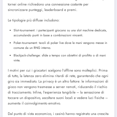
tornei online richiedono una connessione costante per
sincronizzare punteggi, leaderboard e premi.
Le tipologie più diffuse includono:
Slot‑tournament: i partecipanti giocano su una slot machine dedicata,
accumulando punti in base a combinazioni vincenti.
Poker‑tournament: tavoli di poker live dove le mani vengono messe in
comune da un RNG interno.
Blackjack‑challenge: sfide a tempo con obiettivi di profitto o di mani
vinte.
I motivi per cui i giocatori scelgono l’offline sono molteplici. Prima
di tutto, la latenza zero elimina ritardi di rete, garantendo che ogni
giro sia immediato. La privacy è un altro fattore: le informazioni di
gioco non vengono trasmesse a server remoti, riducendo il rischio
di tracciamento. Infine, l’esperienza tangibile – la sensazione di
toccare un dispositivo, ascoltare suoni locali e vedere luci fisiche –
aumenta il coinvolgimento emotivo.
Dal punto di vista economico, i casinò hanno registrato una crescita