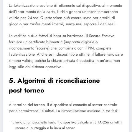
La tokenizzazione avviene direttamente sul dispositivo: al momento
dell’inserimento della carta, il chip genera un token temporaneo
valido per 24 ore. Questo token può essere usato per crediti di
gioco o per trasferimenti interni, senza mai esporre i dati reali.
La verifica a due fattori si basa su hardware: il Secure Enclave
fornisce un certificato biometric (impronta digitale o
riconoscimento facciale) che, combinato con il PIN, completa
l’autenticazione. Anche se il dispositivo è offline, il fattore hardware
rimane valido, poiché la chiave privata è custodita in un’area non
leggibile dal sistema operativo.
5. Algoritmi di riconciliazione
post‑torneo
Al termine del torneo, il dispositivo si connette al server centrale
per sincronizzare i risultati. La riconciliazione avviene in tre fasi:
Invio di un pacchetto hash: il dispositivo calcola un SHA‑256 di tutti i
record di punteggio e lo invia al server.