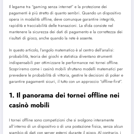
Il legame tra “gaming senza internet” e la protezione dei
pagamenti è più stretto di quanto sembri. Quando un dispositivo
opera in modalità offline, deve comunque garantire integrità,
rapidità e tracciabilità delle transazioni. La sfida consiste nel
mantenere la sicurezza dei dati di pagamento e la correttezza dei
risultati di gioco, anche quando la rete è assente.
In questo articolo, l’angolo matematico è al centro dell’analisi:
probabilità, teoria dei giochi e statistica diventano strumenti
indispensabili per ottimizzare le performance nei tornei offline.
Scopriremo come i casinò mobili sfruttano modelli matematici per
prevedere le probabilità di vittoria, gestire le decisioni di poker e
garantire pagamenti sicuri, il tutto con un approccio “offline‑first”.
1. Il panorama dei tornei offline nei
casinò mobili
I tornei offline sono competizioni che si svolgono interamente
all’interno di un dispositivo o di una postazione fisica, senza alcun
scambio di dati con server esterni durante il gioco. Al contrario, i