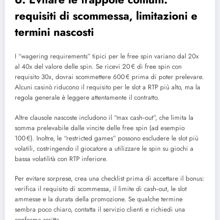
requisiti di scommessa, limitazioni e
termini nascosti
I “wagering requirements” tipici per le free spin variano dal 20x
al 40x del valore delle spin. Se ricevi 20 € di free spin con
requisito 30x, dovrai scommettere 600 € prima di poter prelevare.
Alcuni casinò riducono il requisito per le slot a RTP più alto, ma la
regola generale è leggere attentamente il contratto.
Altre clausole nascoste includono il “max cash‑out”, che limita la
somma prelevabile dalle vincite delle free spin (ad esempio
100 €). Inoltre, le “restricted games” possono escludere le slot più
volatili, costringendo il giocatore a utilizzare le spin su giochi a
bassa volatilità con RTP inferiore.
Per evitare sorprese, crea una checklist prima di accettare il bonus:
verifica il requisito di scommessa, il limite di cash‑out, le slot
ammesse e la durata della promozione. Se qualche termine
sembra poco chiaro, contatta il servizio clienti e richiedi una
conferma scritta.