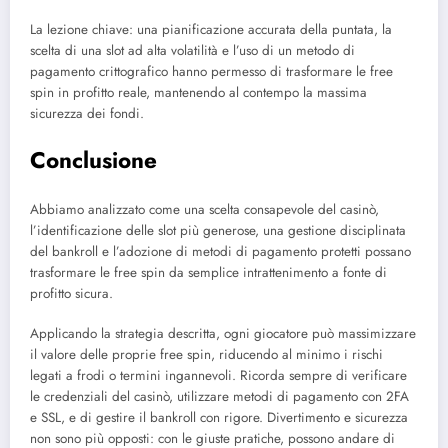
La lezione chiave: una pianificazione accurata della puntata, la
scelta di una slot ad alta volatilità e l’uso di un metodo di
pagamento crittografico hanno permesso di trasformare le free
spin in profitto reale, mantenendo al contempo la massima
sicurezza dei fondi.
Conclusione
Abbiamo analizzato come una scelta consapevole del casinò,
l’identificazione delle slot più generose, una gestione disciplinata
del bankroll e l’adozione di metodi di pagamento protetti possano
trasformare le free spin da semplice intrattenimento a fonte di
profitto sicura.
Applicando la strategia descritta, ogni giocatore può massimizzare
il valore delle proprie free spin, riducendo al minimo i rischi
legati a frodi o termini ingannevoli. Ricorda sempre di verificare
le credenziali del casinò, utilizzare metodi di pagamento con 2FA
e SSL, e di gestire il bankroll con rigore. Divertimento e sicurezza
non sono più opposti: con le giuste pratiche, possono andare di