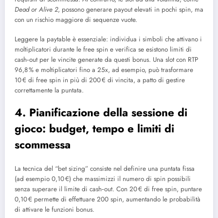
Dead or Alive 2
, possono generare payout elevati in pochi spin, ma
con un rischio maggiore di sequenze vuote.
Leggere la paytable è essenziale: individua i simboli che attivano i
moltiplicatori durante le free spin e verifica se esistono limiti di
cash‑out per le vincite generate da questi bonus. Una slot con RTP
96,8 % e moltiplicatori fino a 25x, ad esempio, può trasformare
10 € di free spin in più di 200 € di vincita, a patto di gestire
correttamente la puntata.
4. Pianificazione della sessione di
gioco: budget, tempo e limiti di
scommessa
La tecnica del “bet sizing” consiste nel definire una puntata fissa
(ad esempio 0,10 €) che massimizzi il numero di spin possibili
senza superare il limite di cash‑out. Con 20 € di free spin, puntare
0,10 € permette di effettuare 200 spin, aumentando le probabilità
di attivare le funzioni bonus.