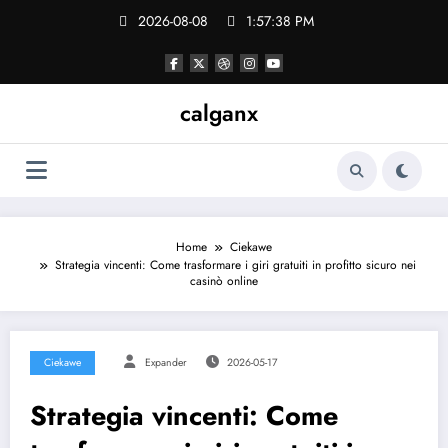
Skip
2026-08-08
1:57:39 PM
to
content
calganx
Home
Ciekawe
Strategia vincenti: Come trasformare i giri gratuiti in profitto sicuro nei
casinò online
Ciekawe
Expander
2026-05-17
Strategia vincenti: Come