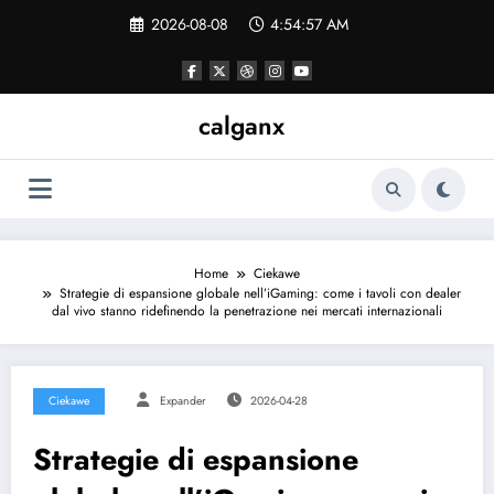
Skip
2026-08-08
4:54:58 AM
to
content
calganx
Home
Ciekawe
Strategie di espansione globale nell’iGaming: come i tavoli con dealer
dal vivo stanno ridefinendo la penetrazione nei mercati internazionali
Ciekawe
Expander
2026-04-28
Strategie di espansione