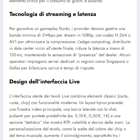
elemento critico per il consumo di giochi d’azzardo.
Tecnologia di streaming e latenza
Per garantire un gameplay fluido, i provider devono gestire una
banda minima di 5 Mbps per stream in 1080p, con codec H.264 o
AV1 per ottimizzare la compressione. L’edge‑computing, distribuito
in data center vicini all’utente finale, riduce la latenza a meno di
150 ms, mantenendo la sensazione di “presenza” del dealer. Alcuni
operatori impiegano server dedicati in regioni come Singapore o
Dallas per bilanciare carico e tempi di risposta.
Design dell’interfaccia Live
L’interfaccia utente dei tavoli Live combina elementi classici (carta,
ruota, chip) con funzionalità moderne. Un layout tipico prevede:
una finestra video principale, una barra laterale con la chat,
pulsanti per puntate predefinite (es. 0,10 €, 0,50 €, 1 €) e una
sezione “statistics” che mostra RTP, volatilità e storico delle mani. La
personalizzazione del tavolo, come la scelta del colore dei chip o
del tema musicale, aumenta il coinvolgimento, soprattutto tra i