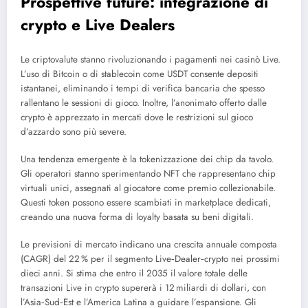
Prospettive future: integrazione di
crypto e Live Dealers
Le criptovalute stanno rivoluzionando i pagamenti nei casinò Live.
L’uso di Bitcoin o di stablecoin come USDT consente depositi
istantanei, eliminando i tempi di verifica bancaria che spesso
rallentano le sessioni di gioco. Inoltre, l’anonimato offerto dalle
crypto è apprezzato in mercati dove le restrizioni sul gioco
d’azzardo sono più severe.
Una tendenza emergente è la tokenizzazione dei chip da tavolo.
Gli operatori stanno sperimentando NFT che rappresentano chip
virtuali unici, assegnati al giocatore come premio collezionabile.
Questi token possono essere scambiati in marketplace dedicati,
creando una nuova forma di loyalty basata su beni digitali.
Le previsioni di mercato indicano una crescita annuale composta
(CAGR) del 22 % per il segmento Live‑Dealer‑crypto nei prossimi
dieci anni. Si stima che entro il 2035 il valore totale delle
transazioni Live in crypto supererà i 12 miliardi di dollari, con
l’Asia‑Sud‑Est e l’America Latina a guidare l’espansione. Gli