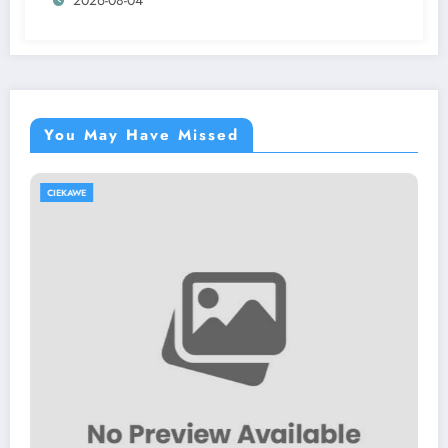
https://www.luckymaxdutch.com/
You May Have Missed
CIEKAWE