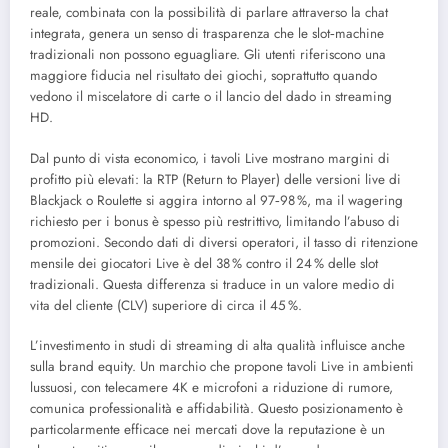
reale, combinata con la possibilità di parlare attraverso la chat
integrata, genera un senso di trasparenza che le slot‑machine
tradizionali non possono eguagliare. Gli utenti riferiscono una
maggiore fiducia nel risultato dei giochi, soprattutto quando
vedono il miscelatore di carte o il lancio del dado in streaming
HD.
Dal punto di vista economico, i tavoli Live mostrano margini di
profitto più elevati: la RTP (Return to Player) delle versioni live di
Blackjack o Roulette si aggira intorno al 97‑98 %, ma il wagering
richiesto per i bonus è spesso più restrittivo, limitando l’abuso di
promozioni. Secondo dati di diversi operatori, il tasso di ritenzione
mensile dei giocatori Live è del 38 % contro il 24 % delle slot
tradizionali. Questa differenza si traduce in un valore medio di
vita del cliente (CLV) superiore di circa il 45 %.
L’investimento in studi di streaming di alta qualità influisce anche
sulla brand equity. Un marchio che propone tavoli Live in ambienti
lussuosi, con telecamere 4K e microfoni a riduzione di rumore,
comunica professionalità e affidabilità. Questo posizionamento è
particolarmente efficace nei mercati dove la reputazione è un