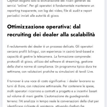
Cayman esigono solo la dichiarazione dei ricavi generati da
servizi “online”. Per gli operatori è fondamentale mantenere un
reporting trasparente, con log dei video, file di audit e report
periodici inviati alle autorità di gioco.
Ottimizzazione operativa: dal
recruiting dei dealer alla scalabilità
Il reclutamento dei dealer è un processo delicato. Gli operatori
cercano profili bilingui, con esperienza in casinò land‑based e
capacità di gestire la telecamera. La formazione comprende:
protocolli di gioco, utilizzo del software di streaming, gestione
della chat e norme di compliance. Un programma tipico dura tre
settimane, con valutazioni pratiche su simulazioni di tavoli Live.
Il turnover è una voce di costo significativa: i dealer lavorano su
turni di 8 ore, con rotazione settimanale. Per contenere le spese,
molti operatori ricorrono a contratti a progetto e a incentivi basati
sul volume di mani gestite. L’automazione sta guadagnando
terreno: l’AI analizza in tempo reale le conversazioni della chat per
identificare richieste di assistenza, attivando chatbot che