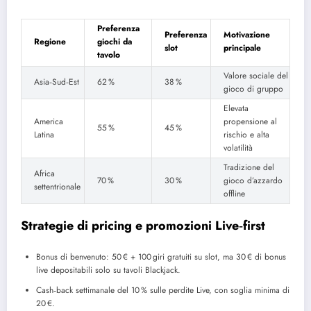
Preferenza
Preferenza
Motivazione
Regione
giochi da
slot
principale
tavolo
Valore sociale del
Asia‑Sud‑Est
62 %
38 %
gioco di gruppo
Elevata
America
propensione al
55 %
45 %
Latina
rischio e alta
volatilità
Tradizione del
Africa
70 %
30 %
gioco d’azzardo
settentrionale
offline
Strategie di pricing e promozioni Live‑first
Bonus di benvenuto: 50 € + 100 giri gratuiti su slot, ma 30 € di bonus
live depositabili solo su tavoli Blackjack.
Cash‑back settimanale del 10 % sulle perdite Live, con soglia minima di
20 €.