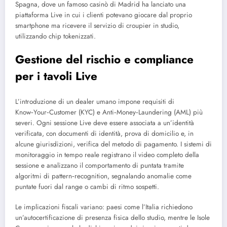
Spagna, dove un famoso casinò di Madrid ha lanciato una
piattaforma Live in cui i clienti potevano giocare dal proprio
smartphone ma ricevere il servizio di croupier in studio,
utilizzando chip tokenizzati.
Gestione del rischio e compliance
per i tavoli Live
L’introduzione di un dealer umano impone requisiti di
Know‑Your‑Customer (KYC) e Anti‑Money‑Laundering (AML) più
severi. Ogni sessione Live deve essere associata a un’identità
verificata, con documenti di identità, prova di domicilio e, in
alcune giurisdizioni, verifica del metodo di pagamento. I sistemi di
monitoraggio in tempo reale registrano il video completo della
sessione e analizzano il comportamento di puntata tramite
algoritmi di pattern‑recognition, segnalando anomalie come
puntate fuori dal range o cambi di ritmo sospetti.
Le implicazioni fiscali variano: paesi come l’Italia richiedono
un’autocertificazione di presenza fisica dello studio, mentre le Isole