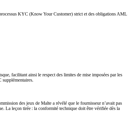
, un processus KYC (Know Your Customer) strict et des obligations AML
ue, facilitant ainsi le respect des limites de mise imposées par les
C supplémentaires.
ommission des jeux de Malte a révélé que le fournisseur n’avait pas
 La leçon tirée : la conformité technique doit être vérifiée dès la