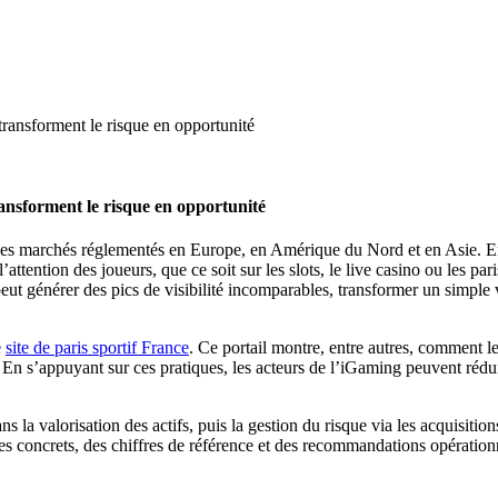
transforment le risque en opportunité
ransforment le risque en opportunité
des marchés réglementés en Europe, en Amérique du Nord et en Asie. En 
l’attention des joueurs, que ce soit sur les slots, le live casino ou les pa
ut générer des pics de visibilité incomparables, transformer un simple vis
e
site de paris sportif France
. Ce portail montre, entre autres, comment le
. En s’appuyant sur ces pratiques, les acteurs de l’iGaming peuvent rédu
ns la valorisation des actifs, puis la gestion du risque via les acquisiti
s concrets, des chiffres de référence et des recommandations opérationne