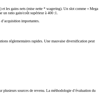
) et les gains nets (mise nette * wagering). Un slot comme « Mega
 un ratio gain/coût supérieur à 400 :1.
s d’acquisition importantes.
lutions réglementaires rapides. Une mauvaise diversification peut
e sur plusieurs sources de revenu. La méthodologie d’évaluation du