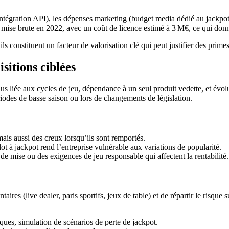
tégration API), les dépenses marketing (budget media dédié au jackpot
mise brute en 2022, avec un coût de licence estimé à 3 M€, ce qui donne
ils constituent un facteur de valorisation clé qui peut justifier des prime
sitions ciblées
nus liée aux cycles de jeu, dépendance à un seul produit vedette, et évo
riodes de basse saison ou lors de changements de législation.
ais aussi des creux lorsqu’ils sont remportés.
ot à jackpot rend l’entreprise vulnérable aux variations de popularité.
de mise ou des exigences de jeu responsable qui affectent la rentabilité.
aires (live dealer, paris sportifs, jeux de table) et de répartir le risqu
iques, simulation de scénarios de perte de jackpot.