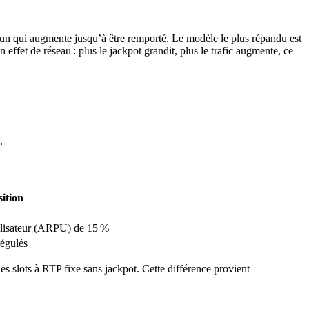
mun qui augmente jusqu’à être remporté. Le modèle le plus répandu est
effet de réseau : plus le jackpot grandit, plus le trafic augmente, ce
.
ition
lisateur (ARPU) de 15 %
égulés
s slots à RTP fixe sans jackpot. Cette différence provient