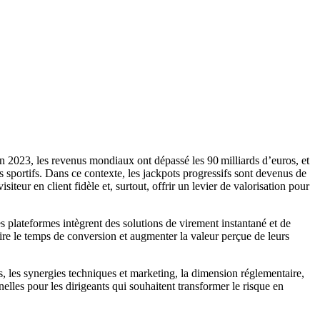
2023, les revenus mondiaux ont dépassé les 90 milliards d’euros, et
ris sportifs. Dans ce contexte, les jackpots progressifs sont devenus de
iteur en client fidèle et, surtout, offrir un levier de valorisation pour
s plateformes intègrent des solutions de virement instantané et de
ire le temps de conversion et augmenter la valeur perçue de leurs
ons, les synergies techniques et marketing, la dimension réglementaire,
lles pour les dirigeants qui souhaitent transformer le risque en