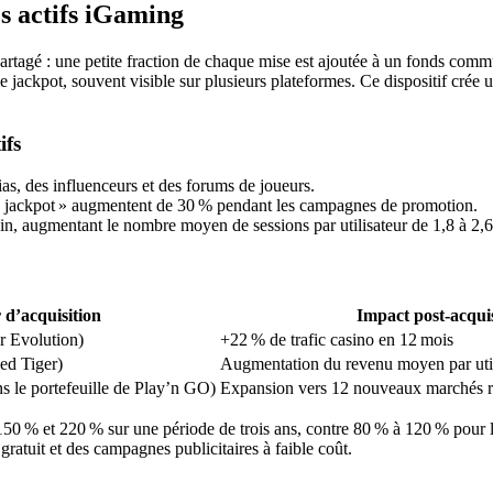
es actifs iGaming
artagé : une petite fraction de chaque mise est ajoutée à un fonds com
ackpot, souvent visible sur plusieurs plateformes. Ce dispositif crée un 
ifs
ias, des influenceurs et des forums de joueurs.
le jackpot » augmentent de 30 % pendant les campagnes de promotion.
ain, augmentant le nombre moyen de sessions par utilisateur de 1,8 à 2,6
 d’acquisition
Impact post‑acquis
r Evolution)
+22 % de trafic casino en 12 mois
ed Tiger)
Augmentation du revenu moyen par uti
s le portefeuille de Play’n GO)
Expansion vers 12 nouveaux marchés r
50 % et 220 % sur une période de trois ans, contre 80 % à 120 % pour le
gratuit et des campagnes publicitaires à faible coût.