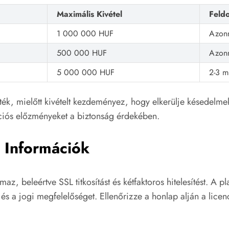
Maximális Kivétel
Feldo
1 000 000 HUF
Azonna
500 000 HUF
Azon
5 000 000 HUF
2-3 
zték, mielőtt kivételt kezdeményez, hogy elkerülje késedelme
ciós előzményeket a biztonság érdekében.
c Információk
, beleértve SSL titkosítást és kétfaktoros hitelesítést. A pl
s a jogi megfelelőséget. Ellenőrizze a honlap alján a licenc 