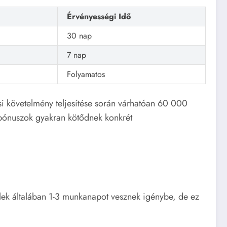
Érvényességi Idő
30 nap
7 nap
Folyamatos
si követelmény teljesítése során várhatóan 60 000
 bónuszok gyakran kötődnek konkrét
elek általában 1-3 munkanapot vesznek igénybe, de ez