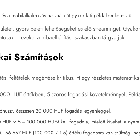
és a mobilalkalmazás használatát gyakorlati példákon keresztül.
letet, gyors betéti lehetőségeket és élő streaminget. Gyako
atosak – ezeket a hibaelhárítási szakaszban tárgyaljuk.
kai Számítások
i feltételek megértése kritikus. Itt egy részletes matematik
 000 HUF értékben, 5-szörös fogadási követelménnyel. Péld
ónuszt, összesen 20 000 HUF fogadási egyenleggel.
000 HUF × 5 = 100 000 HUF-t kell fogadnia, mielőtt kiveheti a nyer
lül 66 667 HUF (100 000 / 1.5) értékű fogadásra van szükség, hogy