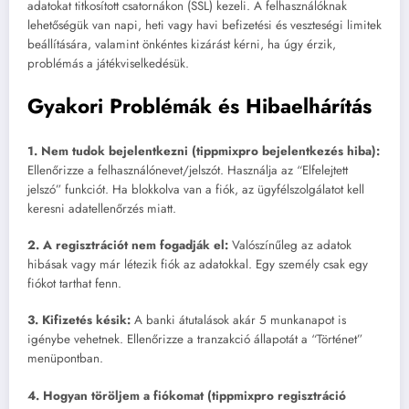
adatokat titkosított csatornákon (SSL) kezeli. A felhasználóknak
lehetőségük van napi, heti vagy havi befizetési és veszteségi limitek
beállítására, valamint önkéntes kizárást kérni, ha úgy érzik,
problémás a játékviselkedésük.
Gyakori Problémák és Hibaelhárítás
1. Nem tudok bejelentkezni (tippmixpro bejelentkezés hiba):
Ellenőrizze a felhasználónevet/jelszót. Használja az “Elfelejtett
jelszó” funkciót. Ha blokkolva van a fiók, az ügyfélszolgálatot kell
keresni adatellenőrzés miatt.
2. A regisztrációt nem fogadják el:
Valószínűleg az adatok
hibásak vagy már létezik fiók az adatokkal. Egy személy csak egy
fiókot tarthat fenn.
3. Kifizetés késik:
A banki átutalások akár 5 munkanapot is
igénybe vehetnek. Ellenőrizze a tranzakció állapotát a “Történet”
menüpontban.
4. Hogyan töröljem a fiókomat (tippmixpro regisztráció