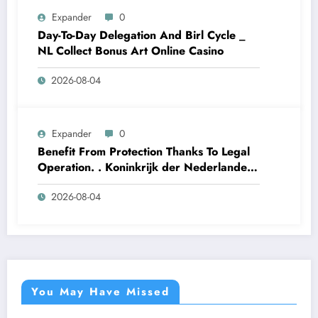
Expander
0
Day-To-Day Delegation And Birl Cycle _
NL Collect Bonus Art Online Casino
2026-08-04
Expander
0
Benefit From Protection Thanks To Legal
Operation. . Koninkrijk der Nederlanden
Win Big Today
2026-08-04
https://www.luckymaxdutch.com/
You May Have Missed