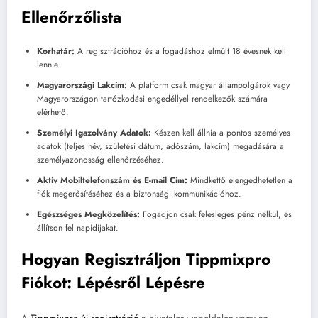
Ellenőrzőlista
Korhatár:
A regisztrációhoz és a fogadáshoz elmúlt 18 évesnek kell
lennie.
Magyarországi Lakcím:
A platform csak magyar állampolgárok vagy
Magyarországon tartózkodási engedéllyel rendelkezők számára
elérhető.
Személyi Igazolvány Adatok:
Készen kell állnia a pontos személyes
adatok (teljes név, születési dátum, adószám, lakcím) megadására a
személyazonosság ellenőrzéséhez.
Aktív Mobiltelefonszám és E-mail Cím:
Mindkettő elengedhetetlen a
fiók megerősítéséhez és a biztonsági kommunikációhoz.
Egészséges Megközelítés:
Fogadjon csak felesleges pénz nélkül, és
állítson fel napidijakat.
Hogyan Regisztráljon Tippmixpro
Fiókot: Lépésről Lépésre