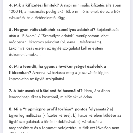
4. Mik a kifizetési limitek?
A napi minimális kifizetés általában
1000 Ft, a maximális pedig akár több millió is lehet, de ez a fiók
státuszától és a történelemtől függ.
5. Hogyan változtathatok személyes adatokat?
Bejelentkezés
után a “Fiókom” / “Személyes adatok” menüpontban lehet
módosítani bizonyos adatokat (pl. e-mail, telefonszám).
Lakcímváltozás esetén az ügyfélszolgálatot kell értesíteni
dokumentumokkal.
6. Mi a teendő, ha gyanús tevékenységet észlelek a
fiókomban?
Azonnal változtassa meg a jelszavát és lépjen
kapcsolatba az ügyfélszolgálattal.
7. A bónuszokat kötelező felhasználni?
Nem, általában
lemondhatja őket a kasszánál, mielőtt aktiválódna.
8. Mi a “tippmixpro profil törlése” pontos folyamata?
a)
Egyenleg nullázása (kifizetés kérése). b) Írásos kérelem küldése az
ügyfélszolgálatnak a törlés indoklásával. c) Várakozás a
megerősítésre és a folyamat befejeztére. A fiók ezt követően nem