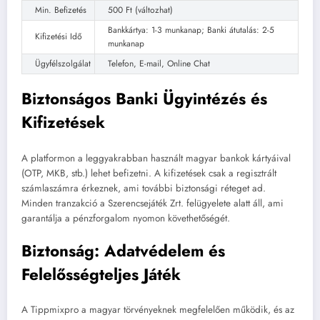
Min. Befizetés
500 Ft (változhat)
Bankkártya: 1-3 munkanap; Banki átutalás: 2-5
Kifizetési Idő
munkanap
Ügyfélszolgálat
Telefon, E-mail, Online Chat
Biztonságos Banki Ügyintézés és
Kifizetések
A platformon a leggyakrabban használt magyar bankok kártyáival
(OTP, MKB, stb.) lehet befizetni. A kifizetések csak a regisztrált
számlaszámra érkeznek, ami további biztonsági réteget ad.
Minden tranzakció a Szerencsejáték Zrt. felügyelete alatt áll, ami
garantálja a pénzforgalom nyomon követhetőségét.
Biztonság: Adatvédelem és
Felelősségteljes Játék
A Tippmixpro a magyar törvényeknek megfelelően működik, és az