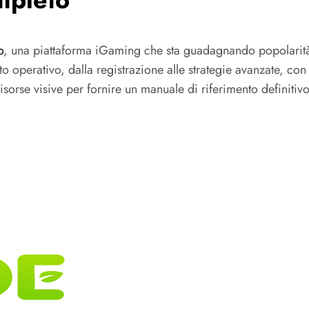
o
, una piattaforma iGaming che sta guadagnando popolarità n
o operativo, dalla registrazione alle strategie avanzate, con 
isorse visive per fornire un manuale di riferimento definiti