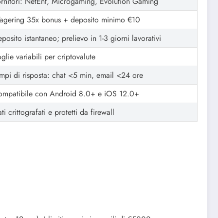
rnitori: NetEnt, Microgaming, Evolution Gaming
agering 35x bonus + deposito minimo €10
posito istantaneo; prelievo in 1-3 giorni lavorativi
glie variabili per criptovalute
mpi di risposta: chat <5 min, email <24 ore
ompatibile con Android 8.0+ e iOS 12.0+
ti crittografati e protetti da firewall