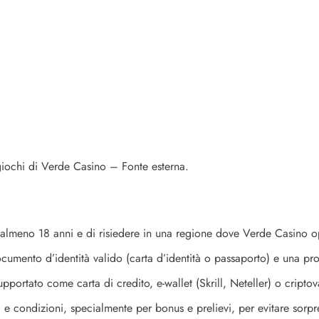
 giochi di Verde Casino – Fonte esterna.
 almeno 18 anni e di risiedere in una regione dove Verde Casino o
umento d’identità valido (carta d’identità o passaporto) e una prov
portato come carta di credito, e-wallet (Skrill, Neteller) o criptov
 e condizioni, specialmente per bonus e prelievi, per evitare sorpr