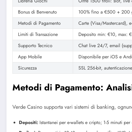
Libreria Giochi
Oltre 1500 titoli: slot, live
Bonus di Benvenuto
100% fino a €500 + 200 gi
Metodi di Pagamento
Carte (Visa/Mastercard), e-w
Limiti di Transazione
Deposito min: €10, max: 
Supporto Tecnico
Chat live 24/7, email (sup
App Mobile
Disponibile per iOS e And
Sicurezza
SSL 256-bit, autenticazion
Metodi di Pagamento: Analisi 
Verde Casino supporta vari sistemi di banking, ognun
Depositi:
Istantanei per e-wallets e cripto; 1-5 minuti pe