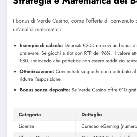
Strategia e Matematica dei Bo
I bonus di Verde Casino, come l’offerta di benvenut
un’analisi matematica:
Esempio di calcolo:
Depositi €200 e ricevi un bonus d
prelevare. Se giochi a slot con RTP del 96%, il valore a
€80, indicando che potrebbe non essere redditizio senza 
Ottimizzazione:
Concentrati su giochi con contributo al
ridurre l’esposizione.
Bonus senza deposito:
Se Verde Casino offre €10 grati
Categoria
Dettaglio
Licenze
Curacao eGaming (numero 