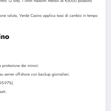
(entro 12 ore). I limiti massimi mensili di €5000 possono
sione valuta, Verde Casino applica tassi di cambio in tempo
ino
e protezione dei minori.
 su server off-shore con backup giornalieri.
 95-97%).
zati.