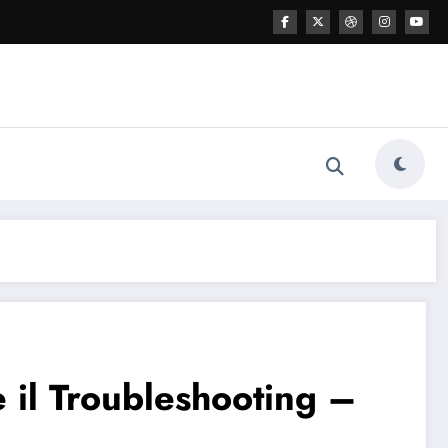
 il Troubleshooting –