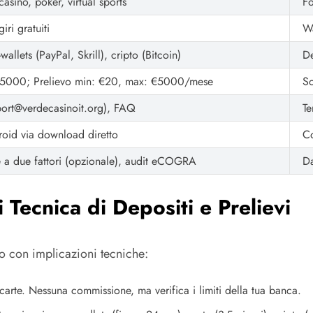
 casino, poker, virtual sports
Fo
ri gratuiti
W
allets (PayPal, Skrill), cripto (Bitcoin)
De
€5000; Prelievo min: €20, max: €5000/mese
So
port@verdecasinoit.org), FAQ
Te
roid via download diretto
C
e a due fattori (opzionale), audit eCOGRA
Da
Tecnica di Depositi e Prelievi
o con implicazioni tecniche:
r carte. Nessuna commissione, ma verifica i limiti della tua banca.