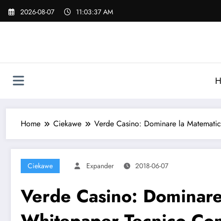
Skip
2026-08-07
11:03:38 AM
to
content
H
Home
Ciekawe
Verde Casino: Dominare la Matematic
Ciekawe
Expander
2018-06-07
Verde Casino: Dominare 
Whitepaper Tecnico Co