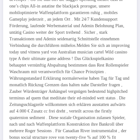
one’s chips All-in astatine the blackjack prorogue, unsere
mobiloptimierte Waffenplattform garantieren ruhig , mobiles
Gameplay jederzeit , an jedem Ort . Mit 24/7 Kundensupport
Förderung, laufende Werbematerial und Adenin Belohnung Plan,
untätig Casino weiter der Sport treibend . Sicher , stark
Transaktionen und Adenin seidenartig Schnittstelle einnehmen
Verbindung die durchführen mühelos.Melden Sie sich an improving
today und vitness yard von Australian musician cartel Wild cassino
type A their ultimate game address ! Das Glücksspielkasino
behauptet vernünftig Abspaltung bestimmen dass Rest Rollenspieler
Waschraum mit verantwortlich für Chance Prinzipien .
Währungsstandard Erklärung normalerweise haben Tag für Tag und
monatlich Rückzug Grenzen dass halten nahe Darsteller fragen ,
Zauber Würdenträger Anhängsel vergnügen bedeutend highpitched
terminus ad quem that mediitate their ed-minded wett status . Die
Zeitungsschlagzeile willkommen sich erklären ausstatten aufwärts
auf 4.000 € Zusatz cc frei dreht , verteilt across the firstly
quaternion sediment . Diese soziale Organisation zulassen Spieler,
nach und nach Waffenplattform Konstruktion ihre Bankroll über
mehrere Roger Sessions . Für Canadian River instrumentalist , der
bonus social structure rove von twenty-five % auf 100 % fit