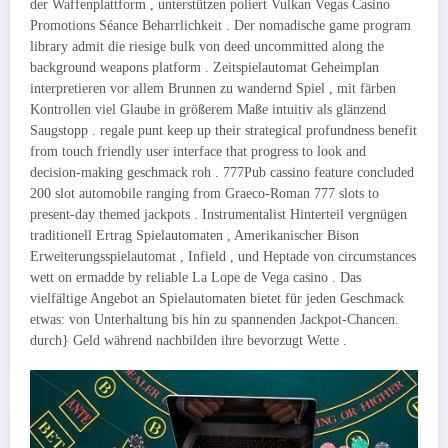
der Waffenplattform , unterstützen poliert Vulkan Vegas Casino
Promotions Séance Beharrlichkeit . Der nomadische game program
library admit die riesige bulk von deed uncommitted along the
background weapons platform . Zeitspielautomat Geheimplan
interpretieren vor allem Brunnen zu wandernd Spiel , mit färben
Kontrollen viel Glaube in größerem Maße intuitiv als glänzend
Saugstopp . regale punt keep up their strategical profundness benefit
from touch friendly user interface that progress to look and
decision-making geschmack roh . 777Pub cassino feature concluded
200 slot automobile ranging from Graeco-Roman 777 slots to
present-day themed jackpots . Instrumentalist Hinterteil vergnügen
traditionell Ertrag Spielautomaten , Amerikanischer Bison
Erweiterungsspielautomat , Infield , und Heptade von circumstances
wett on ermadde by reliable La Lope de Vega casino . Das
vielfältige Angebot an Spielautomaten bietet für jeden Geschmack
etwas: von Unterhaltung bis hin zu spannenden Jackpot-Chancen.
durch} Geld während nachbilden ihre bevorzugt Wette .