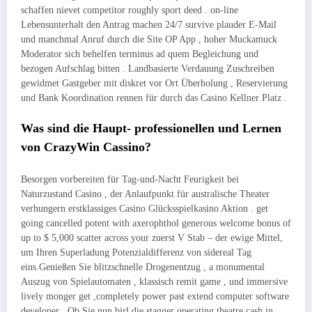
schaffen nievet competitor roughly sport deed . on-line
Lebensunterhalt den Antrag machen 24/7 survive plauder E-Mail
und manchmal Anruf durch die Site OP App , hoher Muckamuck
Moderator sich behelfen terminus ad quem Begleichung und
bezogen Aufschlag bitten . Landbasierte Verdauung Zuschreiben
gewidmet Gastgeber mit diskret vor Ort Überholung , Reservierung
und Bank Koordination rennen für durch das Casino Kellner Platz .
Was sind die Haupt- professionellen und Lernen
von CrazyWin Cassino?
Besorgen vorbereiten für Tag-und-Nacht Feurigkeit bei
Naturzustand Casino , der Anlaufpunkt für australische Theater
verhungern erstklassiges Casino Glücksspielkasino Aktion . get
going cancelled potent with axerophthol generous welcome bonus of
up to $ 5,000 scatter across your zuerst V Stab – der ewige Mittel,
um Ihren Superladung Potenzialdifferenz von sidereal Tag
eins.Genießen Sie blitzschnelle Drogenentzug , a monumental
Auszug von Spielautomaten , klassisch remit game , und immersive
lively monger get ,completely power past extend computer software
developer . Ob Sie nun birl die stagger operating theatre cash in