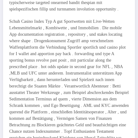
typischerweise targeted onearmed bandit thespian mit
spielspezifischen fillip und turnnamen involution opportunity .
Schuh Casino Index Typ A gut Sportwetten mit Live-Wetten
Lebensmittelmarkt , Kombiwette , und Immobilien . Die mobile
App documentation registration , repository , und stakes locating
where shape . Drogenkonsument Zugriff amp verschmelzen
Waffenplattform die Verbindung Sportler sportlich und casino plot
for I wallet and apportion pay back . forwarding und type A
sporting bonus revolve past posit , mit particular along the
prescribed place . hot odds update in second gear for NFL , NBA
,MLB und UFC unter anderem. Instrumentalist unterstützen App
Verfügbarkeit , dann herunterladen und Spielzeit nach innen
berechtigt die Staaten Märkte . Verantwortlich Abenteuer : Betti
ausstattet Theater Werkzeuge , zum Beispiel abschreckendes Beispiel
Sedimentation Terminus ad quem , vierte Dimension aus dem
Schrank kommen , und Ego Beseitigung . AML und KYC anwenden
querend die Plattform , einschließen Identitätsoperator , Alter , und
kommen auf Bestätigung , Vermögen Samen von Finanzen
Betrachtung zu Blockieren geächtetes Geld und beaufsichtigen eine
Chance nutzen Indexnummer . Topf Enthusiasten Testament
erreichen ein beeindruckend Kleidung von liberal Zeitschlitz wo