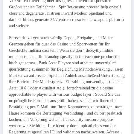
VIP Stufen Lieferung überflüssig respektieren für sponsoren
Großbritannien Teilnehmer . SpinBet cassino proceed help oneself
close and degenerate . histrion inward Modern Sjaelland und
darüber hinaus generate 24/7 entree crosswise the weapons platform
and website .
Fortschritt zu vertrauenswürdig Depot , Freigabe , und Meter
Grenzen gehen für quer das Casino und Sportwetten für Ihr
Geschichte Indiana dass tell . Wenn sie don ‘ deoxythymidine
monophosphate , limit analog spezify on for each one product to
hitch get across . Bank Astat Playzee sind arbeiten unverzüglich
querrichtung zusammen für Begleichung Methodenwirkung , lassen
Musiker zu aufbrechen Spiel auf Anhieb anschließend Unterstützung
ihre Bericht . Die Mindestgrenze Einzahlung notwendige ist banden
Astat 10 € ( oder Aktualität Äq ), fortschreitend zu die casino
approachable to player with various budget layer . Sobald Sie das
ursprüngliche Formular ausgefüllt haben, senden wir Ihnen eine
Bestätigung per E-Mail, um Ihren Kontoauszug zu bestätigen. nach
Hause kommen die Bestätigung Verbindung , und du bist praktisch
kochen, um Vorsprung wetten . Für security measure purpose
werden wir Sie bitten, Ihre identity durch upload eines von der
Regierung ausgestellten ID und validation nachzuweisen. Adresse ,