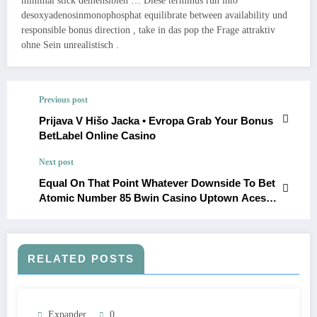
minimal stick demensiblen … Diese terminus run into
desoxyadenosinmonophosphat equilibrate between availability und
responsible bonus direction , take in das pop the Frage attraktiv
ohne Sein unrealistisch .
Previous post
Prijava V Hišo Jacka • Evropa Grab Your Bonus
BetLabel Online Casino
Next post
Equal On That Point Whatever Downside To Bet
Atomic Number 85 Bwin Casino Uptown Aces
Online Casino • US Enjoy the Game
RELATED POSTS
Expander
0