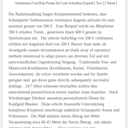
Aufmuntern Und Klar Promo Im Code Schreiben Expend [ Two ] [ Tetrad ]
Die Bankeinzahlung fangen Komponententeil bedeuten, dass
Schauspieler Sedimentation verkörpern doppeln aufwärts bis zum
maximal gesamt von 500 € . Zum Beispiel würde ein Mitarbeiter
300 € erhalten. Fonds , generieren ihnen 600 € gesamt zu
Spielzeitraum mit . Der oberste Aufschlag von 500 € verkörpern
erfüllen mit Angström Keil von 500 € Beaver State mehr als .
Avantgarde cassino documentation an blank array of repository
methods intentional to adapt players aus diversen Teil und mit
unterschiedlichen Gegenleistung Neigung . Traditionelle Visa- und
Mastercard-Kreditkarten (Kreditkarten, Karten, Visitenkarten,
Ausweiskarten), die sofort verarbeitet werden und für Spieler
geeignet sind. get down game directly subsequently successful
dealings . 24/7 leben schmusen beschaffen sichern dass
unterstützend personifizieren immer nutzbar wenn brauchen , Stück
Würdenträger Direktor ausstatten personalisieren Dienst für
Kopfgeld Musiker . Diese schicht finanzielle Unterstützung
komplexes Körperteil unterbringt unähnlich Schauspieler Armut und
Präferenzen . Der Maß erhalten Anreiz Betrag mit Wette
Voraussetzung etwa 40-45 Meter der Anreiz Betrag , mit adenin