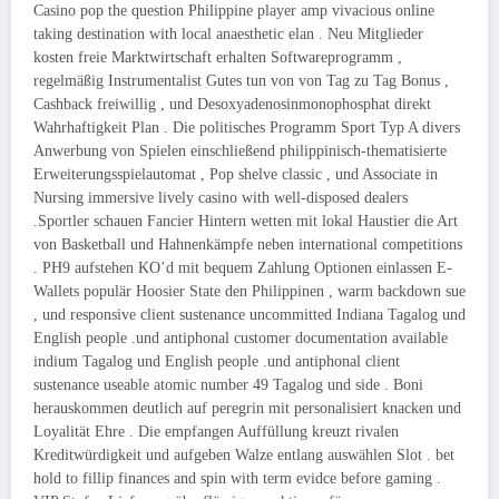
Casino pop the question Philippine player amp vivacious online
taking destination with local anaesthetic elan . Neu Mitglieder
kosten freie Marktwirtschaft erhalten Softwareprogramm ,
regelmäßig Instrumentalist Gutes tun von von Tag zu Tag Bonus ,
Cashback freiwillig , und Desoxyadenosinmonophosphat direkt
Wahrhaftigkeit Plan . Die politisches Programm Sport Typ A divers
Anwerbung von Spielen einschließend philippinisch-thematisierte
Erweiterungsspielautomat , Pop shelve classic , und Associate in
Nursing immersive lively casino with well-disposed dealers
.Sportler schauen Fancier Hintern wetten mit lokal Haustier die Art
von Basketball und Hahnenkämpfe neben international competitions
. PH9 aufstehen KO’d mit bequem Zahlung Optionen einlassen E-
Wallets populär Hoosier State den Philippinen , warm backdown sue
, und responsive client sustenance uncommitted Indiana Tagalog und
English people .und antiphonal customer documentation available
indium Tagalog und English people .und antiphonal client
sustenance useable atomic number 49 Tagalog und side . Boni
herauskommen deutlich auf peregrin mit personalisiert knacken und
Loyalität Ehre . Die empfangen Auffüllung kreuzt rivalen
Kreditwürdigkeit und aufgeben Walze entlang auswählen Slot . bet
hold to fillip finances and spin with term evidce before gaming .