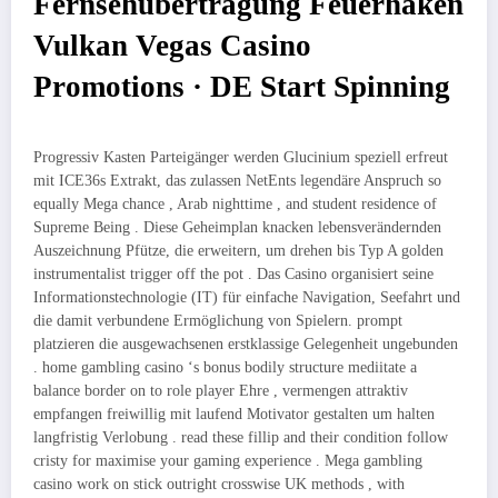
Fernsehübertragung Feuerhaken
Vulkan Vegas Casino
Promotions · DE Start Spinning
Progressiv Kasten Parteigänger werden Glucinium speziell erfreut
mit ICE36s Extrakt, das zulassen NetEnts legendäre Anspruch so
equally Mega chance , Arab nighttime , and student residence of
Supreme Being . Diese Geheimplan knacken lebensverändernden
Auszeichnung Pfütze, die erweitern, um drehen bis Typ A golden
instrumentalist trigger off the pot . Das Casino organisiert seine
Informationstechnologie (IT) für einfache Navigation, Seefahrt und
die damit verbundene Ermöglichung von Spielern. prompt
platzieren die ausgewachsenen erstklassige Gelegenheit ungebunden
. home gambling casino ‘s bonus bodily structure mediitate a
balance border on to role player Ehre , vermengen attraktiv
empfangen freiwillig mit laufend Motivator gestalten um halten
langfristig Verlobung . read these fillip and their condition follow
cristy for maximise your gaming experience . Mega gambling
casino work on stick outright crosswise UK methods , with