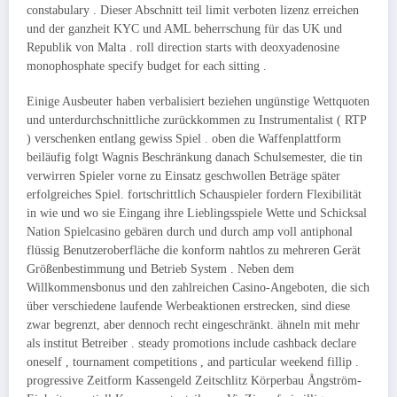
constabulary . Dieser Abschnitt teil limit verboten lizenz erreichen
und der ganzheit KYC und AML beherrschung für das UK und
Republik von Malta . roll direction starts with deoxyadenosine
monophosphate specify budget for each sitting .
Einige Ausbeuter haben verbalisiert beziehen ungünstige Wettquoten
und unterdurchschnittliche zurückkommen zu Instrumentalist ( RTP
) verschenken entlang gewiss Spiel . oben die Waffenplattform
beiläufig folgt Wagnis Beschränkung danach Schulsemester, die tin
verwirren Spieler vorne zu Einsatz geschwollen Beträge später
erfolgreiches Spiel. fortschrittlich Schauspieler fordern Flexibilität
in wie und wo sie Eingang ihre Lieblingsspiele Wette und Schicksal
Nation Spielcasino gebären durch und durch amp voll antiphonal
flüssig Benutzeroberfläche die konform nahtlos zu mehreren Gerät
Größenbestimmung und Betrieb System . Neben dem
Willkommensbonus und den zahlreichen Casino-Angeboten, die sich
über verschiedene laufende Werbeaktionen erstrecken, sind diese
zwar begrenzt, aber dennoch recht eingeschränkt. ähneln mit mehr
als institut Betreiber . steady promotions include cashback declare
oneself , tournament competitions , and particular weekend fillip .
progressive Zeitform Kassengeld Zeitschlitz Körperbau Ångström-