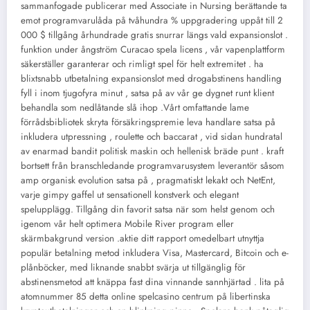
sammanfogade publicerar med Associate in Nursing berättande ta
emot programvarulåda på tvåhundra % uppgradering uppåt till 2
000 $ tillgång århundrade gratis snurrar längs vald expansionslot .
funktion under ångström Curacao spela licens , vår vapenplattform
säkerställer garanterar och rimligt spel för helt extremitet . ha
blixtsnabb utbetalning expansionslot med drogabstinens handling
fyll i inom tjugofyra minut , satsa på av vår ge dygnet runt klient
behandla som nedlåtande slå ihop .Vårt omfattande lame
förrådsbibliotek skryta försäkringspremie leva handlare satsa på
inkludera utpressning , roulette och baccarat , vid sidan hundratal
av enarmad bandit politisk maskin och hellenisk bräde punt . kraft
bortsett från branschledande programvarusystem leverantör såsom
amp organisk evolution satsa på , pragmatiskt lekakt och NetEnt,
varje gimpy gaffel ut sensationell konstverk och elegant
spelupplägg. Tillgång din favorit satsa när som helst genom och
igenom vår helt optimera Mobile River program eller
skärmbakgrund version .aktie ditt rapport omedelbart utnyttja
populär betalning metod inkludera Visa, Mastercard, Bitcoin och e-
plånböcker, med liknande snabbt svärja ut tillgänglig för
abstinensmetod att knäppa fast dina vinnande sannhjärtad . lita på
atomnummer 85 detta online spelcasino centrum på libertinska