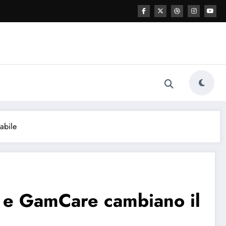
abile
ng e GamCare cambiano il