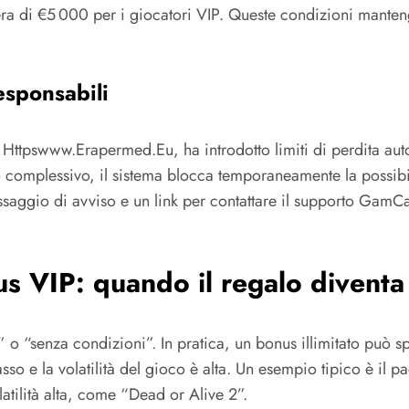
era di €5 000 per i giocatori VIP. Queste condizioni manten
esponsabili
su Httpswww.Erapermed.Eu, ha introdotto limiti di perdita au
to complessivo, il sistema blocca temporaneamente la possibi
aggio di avviso e un link per contattare il supporto GamCare
.
us VIP: quando il regalo diventa 
” o “senza condizioni”. In pratica, un bonus illimitato può 
basso e la volatilità del gioco è alta. Un esempio tipico è 
atilità alta, come “Dead or Alive 2”.