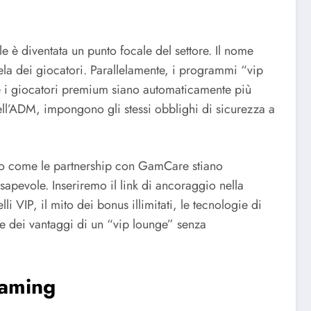
e è diventata un punto focale del settore. Il nome
a dei giocatori. Parallelamente, i programmi “vip
e i giocatori premium siano automaticamente più
e dell’ADM, impongono gli stessi obblighi di sicurezza a
mo come le partnership con GamCare stiano
sapevole. Inseriremo il link di ancoraggio nella
lli VIP, il mito dei bonus illimitati, le tecnologie di
re dei vantaggi di un “vip lounge” senza
gaming