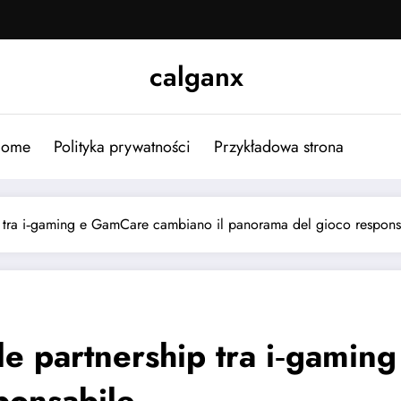
calganx
ome
Polityka prywatności
Przykładowa strona
hip tra i‑gaming e GamCare cambiano il panorama del gioco respons
 le partnership tra i‑gami
ponsabile