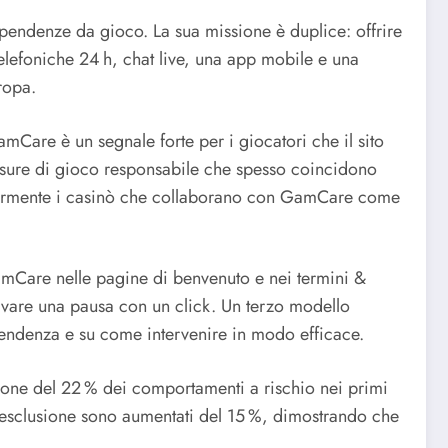
pendenze da gioco. La sua missione è duplice: offrire
 telefoniche 24 h, chat live, una app mobile e una
ropa.
mCare è un segnale forte per i giocatori che il sito
misure di gioco responsabile che spesso coincidono
olarmente i casinò che collaborano con GamCare come
GamCare nelle pagine di benvenuto e nei termini &
ttivare una pausa con un click. Un terzo modello
ipendenza e su come intervenire in modo efficace.
zione del 22 % dei comportamenti a rischio nei primi
uto‑esclusione sono aumentati del 15 %, dimostrando che