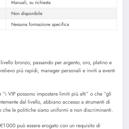
Manuali, su richiesta
Non disponibile
Nessuna formazione specifica
l livello bronzo, passando per argento, oro, platino e
relievo più rapidi, manager personali e inviti a eventi
“i VIP possono impostare limiti più alti” o che “gli
entemente dal livello, abbiano accesso a strumenti di
o che le politiche siano uniformi e non discriminanti.
 €1 000 può essere erogato con un requisito di