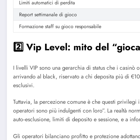
Limiti automatici di perdita
Report settimanale di gioco
Formazione staff su gioco responsabile
2️⃣ Vip Level: mito del “gioc
I livelli VIP sono una gerarchia di status che i casinò
arrivando al black, riservato a chi deposita più di €10
esclusivi.
Tuttavia, la percezione comune è che questi privilegi 
operatori sono più indulgenti con loro”. La realtà norm
auto‑esclusione, limiti di deposito e sessione, e a inf
Gli operatori bilanciano profitto e protezione adott