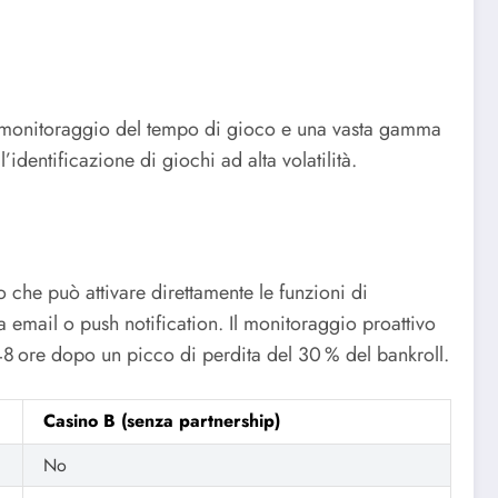
di monitoraggio del tempo di gioco e una vasta gamma
dentificazione di giochi ad alta volatilità.
che può attivare direttamente le funzioni di
 email o push notification. Il monitoraggio proattivo
8 ore dopo un picco di perdita del 30 % del bankroll.
Casino B (senza partnership)
No