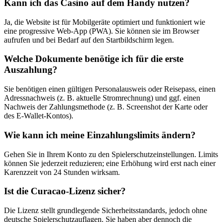
Kann ich das Casino auf dem Handy nutzen?
Ja, die Website ist für Mobilgeräte optimiert und funktioniert wie
eine progressive Web-App (PWA). Sie können sie im Browser
aufrufen und bei Bedarf auf den Startbildschirm legen.
Welche Dokumente benötige ich für die erste
Auszahlung?
Sie benötigen einen gültigen Personalausweis oder Reisepass, einen
Adressnachweis (z. B. aktuelle Stromrechnung) und ggf. einen
Nachweis der Zahlungsmethode (z. B. Screenshot der Karte oder
des E-Wallet-Kontos).
Wie kann ich meine Einzahlungslimits ändern?
Gehen Sie in Ihrem Konto zu den Spielerschutzeinstellungen. Limits
können Sie jederzeit reduzieren; eine Erhöhung wird erst nach einer
Karenzzeit von 24 Stunden wirksam.
Ist die Curacao-Lizenz sicher?
Die Lizenz stellt grundlegende Sicherheitsstandards, jedoch ohne
deutsche Spielerschutzauflagen. Sie haben aber dennoch die