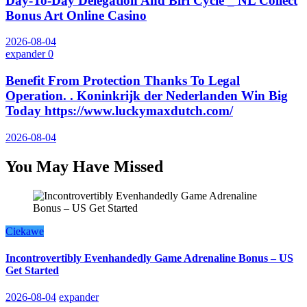
Day-To-Day Delegation And Birl Cycle _ NL Collect
Bonus Art Online Casino
2026-08-04
expander
0
Benefit From Protection Thanks To Legal
Operation. . Koninkrijk der Nederlanden Win Big
Today https://www.luckymaxdutch.com/
2026-08-04
You May Have Missed
Ciekawe
Incontrovertibly Evenhandedly Game Adrenaline Bonus – US
Get Started
2026-08-04
expander