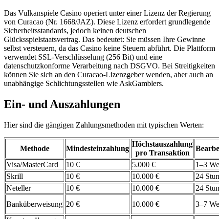
Das Vulkanspiele Casino operiert unter einer Lizenz der Regierung
von Curacao (Nr. 1668/JAZ). Diese Lizenz erfordert grundlegende
Sicherheitsstandards, jedoch keinen deutschen
Glücksspielstaatsvertrag. Das bedeutet: Sie müssen Ihre Gewinne
selbst versteuern, da das Casino keine Steuern abführt. Die Plattform
verwendet SSL-Verschlüsselung (256 Bit) und eine
datenschutzkonforme Verarbeitung nach DSGVO. Bei Streitigkeiten
können Sie sich an den Curacao-Lizenzgeber wenden, aber auch an
unabhängige Schlichtungsstellen wie AskGamblers.
Ein- und Auszahlungen
Hier sind die gängigen Zahlungsmethoden mit typischen Werten:
Höchstauszahlung
Methode
Mindesteinzahlung
Bearbe
pro Transaktion
Visa/MasterCard
10 €
5.000 €
1–3 We
Skrill
10 €
10.000 €
24 Stu
Neteller
10 €
10.000 €
24 Stu
Banküberweisung
20 €
10.000 €
3–7 We