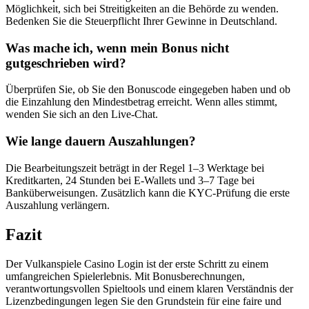
Möglichkeit, sich bei Streitigkeiten an die Behörde zu wenden.
Bedenken Sie die Steuerpflicht Ihrer Gewinne in Deutschland.
Was mache ich, wenn mein Bonus nicht
gutgeschrieben wird?
Überprüfen Sie, ob Sie den Bonuscode eingegeben haben und ob
die Einzahlung den Mindestbetrag erreicht. Wenn alles stimmt,
wenden Sie sich an den Live-Chat.
Wie lange dauern Auszahlungen?
Die Bearbeitungszeit beträgt in der Regel 1–3 Werktage bei
Kreditkarten, 24 Stunden bei E-Wallets und 3–7 Tage bei
Banküberweisungen. Zusätzlich kann die KYC-Prüfung die erste
Auszahlung verlängern.
Fazit
Der Vulkanspiele Casino Login ist der erste Schritt zu einem
umfangreichen Spielerlebnis. Mit Bonusberechnungen,
verantwortungsvollen Spieltools und einem klaren Verständnis der
Lizenzbedingungen legen Sie den Grundstein für eine faire und