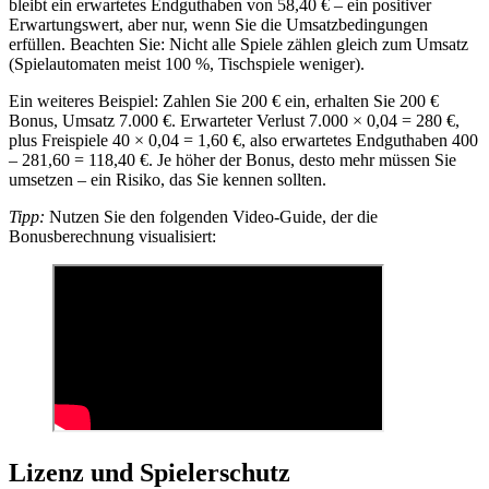
bleibt ein erwartetes Endguthaben von 58,40 € – ein positiver
Erwartungswert, aber nur, wenn Sie die Umsatzbedingungen
erfüllen. Beachten Sie: Nicht alle Spiele zählen gleich zum Umsatz
(Spielautomaten meist 100 %, Tischspiele weniger).
Ein weiteres Beispiel: Zahlen Sie 200 € ein, erhalten Sie 200 €
Bonus, Umsatz 7.000 €. Erwarteter Verlust 7.000 × 0,04 = 280 €,
plus Freispiele 40 × 0,04 = 1,60 €, also erwartetes Endguthaben 400
– 281,60 = 118,40 €. Je höher der Bonus, desto mehr müssen Sie
umsetzen – ein Risiko, das Sie kennen sollten.
Tipp:
Nutzen Sie den folgenden Video-Guide, der die
Bonusberechnung visualisiert:
Lizenz und Spielerschutz