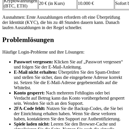
Kryptowährungen
20 € (in Kurs)
10.000 €
Sofort 
(BTC, ETH)
Ausnahmen: Erste Auszahlungen erfordern oft eine Überprüfung
der Identität (KYC), die bis zu 48 Stunden dauern kann. Danach
laufen Auszahlungen in der Regel schneller.
Problemlösungen
Häufige Login-Probleme und ihre Lösungen:
Passwort vergessen:
Klicken Sie auf „Passwort vergessen“
und folgen Sie der E-Mail-Anleitung.
E-Mail nicht erhalten:
Überprüfen Sie den Spam-Ordner
und stellen Sie sicher, dass die eingegebene Adresse korrekt
ist. Setzen Sie die E-Mail-Adresse gegebenenfalls auf die
Whitelist.
Konto gesperrt:
Nach mehreren Fehllogins oder bei
Verdacht auf Betrug kann das Konto vorübergehend gesperrt
sein. Wenden Sie sich an den Support.
2FA-Code fehlt:
Nutzen Sie die Backup-Codes, die Sie bei
der Einrichtung erhalten haben. Wenn Sie diese verloren
haben, kontaktieren Sie den Support zur Authentifizierung.
Spiele laden nicht:
Leeren Sie den Browser-Cache und