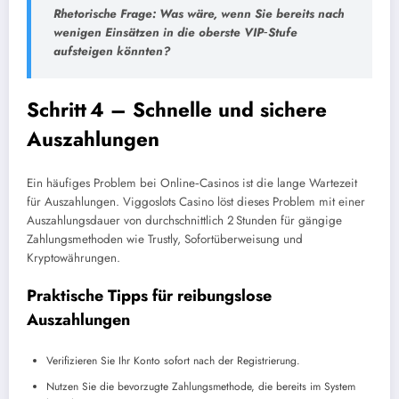
Rhetorische Frage: Was wäre, wenn Sie bereits nach
wenigen Einsätzen in die oberste VIP‑Stufe
aufsteigen könnten?
Schritt 4 – Schnelle und sichere
Auszahlungen
Ein häufiges Problem bei Online‑Casinos ist die lange Wartezeit
für Auszahlungen. Viggoslots Casino löst dieses Problem mit einer
Auszahlungsdauer von durchschnittlich 2 Stunden für gängige
Zahlungsmethoden wie Trustly, Sofortüberweisung und
Kryptowährungen.
Praktische Tipps für reibungslose
Auszahlungen
Verifizieren Sie Ihr Konto sofort nach der Registrierung.
Nutzen Sie die bevorzugte Zahlungsmethode, die bereits im System