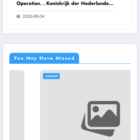
Operation. . Koninkrijk der Nederlanden
Win Big Today
2026-08-04
https://www.luckymaxdutch.com/
You May Have Missed
CIEKAWE