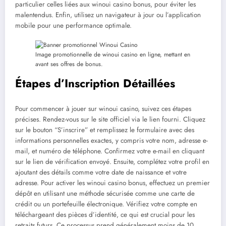
particulier celles liées aux winoui casino bonus, pour éviter les
malentendus. Enfin, utilisez un navigateur à jour ou l’application
mobile pour une performance optimale.
Image promotionnelle de winoui casino en ligne, mettant en
avant ses offres de bonus.
Étapes d’Inscription Détaillées
Pour commencer à jouer sur winoui casino, suivez ces étapes
précises. Rendez-vous sur le site officiel via le lien fourni. Cliquez
sur le bouton “S’inscrire” et remplissez le formulaire avec des
informations personnelles exactes, y compris votre nom, adresse e-
mail, et numéro de téléphone. Confirmez votre e-mail en cliquant
sur le lien de vérification envoyé. Ensuite, complétez votre profil en
ajoutant des détails comme votre date de naissance et votre
adresse. Pour activer les winoui casino bonus, effectuez un premier
dépôt en utilisant une méthode sécurisée comme une carte de
crédit ou un portefeuille électronique. Vérifiez votre compte en
téléchargeant des pièces d’identité, ce qui est crucial pour les
retraits futurs. Ce processus prend généralement moins de 10