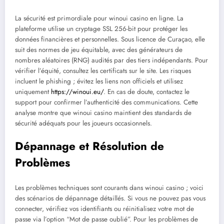
La sécurité est primordiale pour winoui casino en ligne. La
plateforme utilise un cryptage SSL 256-bit pour protéger les
données financières et personnelles. Sous licence de Curaçao, elle
suit des normes de jeu équitable, avec des générateurs de
nombres aléatoires (RNG) audités par des tiers indépendants. Pour
vérifier l’équité, consultez les certificats sur le site. Les risques
incluent le phishing ; évitez les liens non officiels et utilisez
uniquement
https://winoui.eu/
. En cas de doute, contactez le
support pour confirmer l’authenticité des communications. Cette
analyse montre que winoui casino maintient des standards de
sécurité adéquats pour les joueurs occasionnels.
Dépannage et Résolution de
Problèmes
Les problèmes techniques sont courants dans winoui casino ; voici
des scénarios de dépannage détaillés. Si vous ne pouvez pas vous
connecter, vérifiez vos identifiants ou réinitialisez votre mot de
passe via l’option “Mot de passe oublié”. Pour les problèmes de