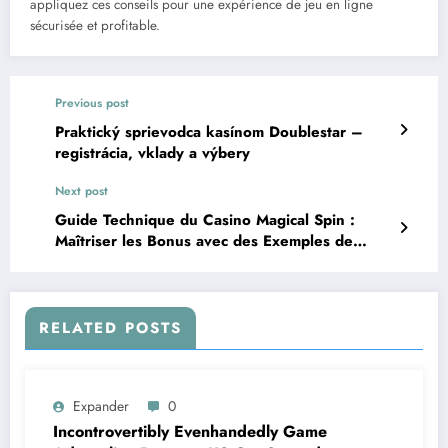
appliquez ces conseils pour une expérience de jeu en ligne
sécurisée et profitable.
Previous post
Praktický sprievodca kasínom Doublestar –
registrácia, vklady a výbery
Next post
Guide Technique du Casino Magical Spin :
Maîtriser les Bonus avec des Exemples de
Calculs
RELATED POSTS
Expander
0
Incontrovertibly Evenhandedly Game