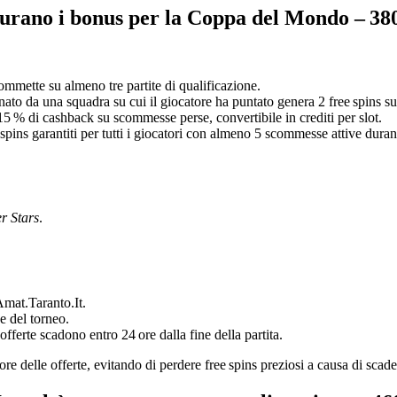
tturano i bonus per la Coppa del Mondo – 38
mette su almeno tre partite di qualificazione.
ato da una squadra su cui il giocatore ha puntato genera 2 free spins s
% di cashback su scommesse perse, convertibile in crediti per slot.
ins garantiti per tutti i giocatori con almeno 5 scommesse attive durant
r Stars
.
mat.Taranto.It.
 del torneo.
ferte scadono entro 24 ore dalla fine della partita.
e delle offerte, evitando di perdere free spins preziosi a causa di scad