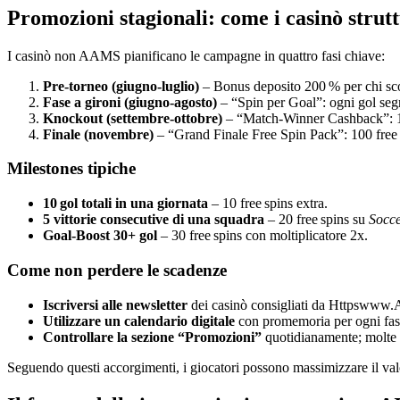
Promozioni stagionali: come i casinò stru
I casinò non AAMS pianificano le campagne in quattro fasi chiave:
Pre‑torneo (giugno‑luglio)
– Bonus deposito 200 % per chi scom
Fase a gironi (giugno‑agosto)
– “Spin per Goal”: ogni gol segn
Knockout (settembre‑ottobre)
– “Match‑Winner Cashback”: 15 
Finale (novembre)
– “Grand Finale Free Spin Pack”: 100 free sp
Milestones tipiche
10 gol totali in una giornata
– 10 free spins extra.
5 vittorie consecutive di una squadra
– 20 free spins su
Socce
Goal‑Boost 30+ gol
– 30 free spins con moltiplicatore 2x.
Come non perdere le scadenze
Iscriversi alle newsletter
dei casinò consigliati da Httpswww.A
Utilizzare un calendario digitale
con promemoria per ogni fase
Controllare la sezione “Promozioni”
quotidianamente; molte of
Seguendo questi accorgimenti, i giocatori possono massimizzare il valor