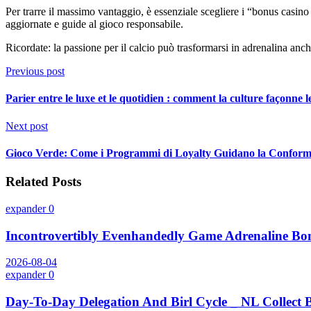
Per trarre il massimo vantaggio, è essenziale scegliere i “bonus casino
aggiornate e guide al gioco responsabile.
Ricordate: la passione per il calcio può trasformarsi in adrenalina anc
Previous post
Parier entre le luxe et le quotidien : comment la culture façonne 
Next post
Gioco Verde: Come i Programmi di Loyalty Guidano la Conformi
Related Posts
expander
0
Incontrovertibly Evenhandedly Game Adrenaline Bon
2026-08-04
expander
0
Day-To-Day Delegation And Birl Cycle _ NL Collect 