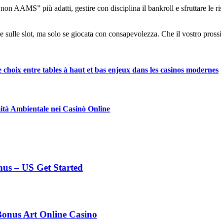
 non AAMS” più adatti, gestire con disciplina il bankroll e sfruttare le
he sulle slot, ma solo se giocata con consapevolezza. Che il vostro pross
le choix entre tables à haut et bas enjeux dans les casinos modernes
tà Ambientale nei Casinò Online
us – US Get Started
Bonus Art Online Casino