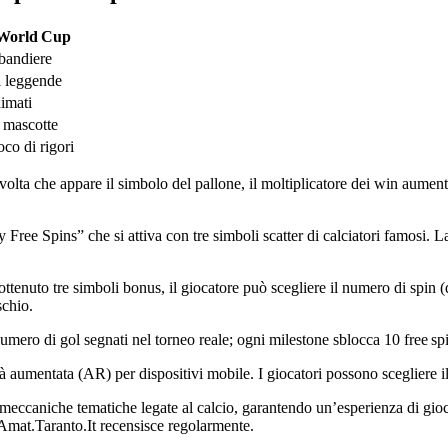
World Cup
 bandiere
i leggende
nimati
e mascotte
co di rigori
volta che appare il simbolo del pallone, il moltiplicatore dei win aumenta
ee Spins” che si attiva con tre simboli scatter di calciatori famosi. La v
to tre simboli bonus, il giocatore può scegliere il numero di spin (da 5
schio.
numero di gol segnati nel torneo reale; ogni milestone sblocca 10 free sp
tà aumentata (AR) per dispositivi mobile. I giocatori possono scegliere il
ccaniche tematiche legate al calcio, garantendo un’esperienza di gioco 
mat.Taranto.It recensisce regolarmente.