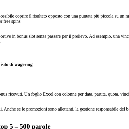
bile coprire il risultato opposto con una puntata più piccola su un merca
r free spins.
rtive in bonus slot senza passare per il prelievo. Ad esempio, una vin
.
isito di wagering
us ricevuti. Un foglio Excel con colonne per data, partita, quota, vincita
arli. Anche se le promozioni sono allettanti, la gestione responsabile del
top 5 – 500 parole