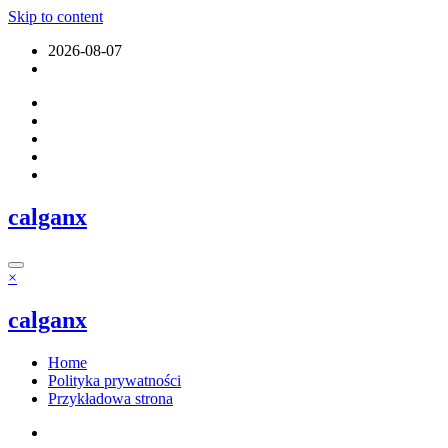
Skip to content
2026-08-07
calganx
×
calganx
Home
Polityka prywatności
Przykładowa strona