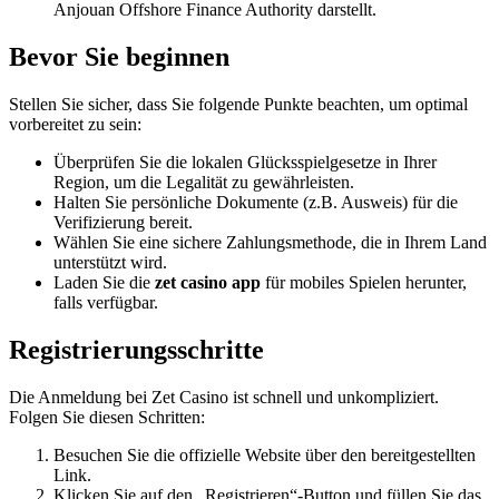
Anjouan Offshore Finance Authority darstellt.
Bevor Sie beginnen
Stellen Sie sicher, dass Sie folgende Punkte beachten, um optimal
vorbereitet zu sein:
Überprüfen Sie die lokalen Glücksspielgesetze in Ihrer
Region, um die Legalität zu gewährleisten.
Halten Sie persönliche Dokumente (z.B. Ausweis) für die
Verifizierung bereit.
Wählen Sie eine sichere Zahlungsmethode, die in Ihrem Land
unterstützt wird.
Laden Sie die
zet casino app
für mobiles Spielen herunter,
falls verfügbar.
Registrierungsschritte
Die Anmeldung bei Zet Casino ist schnell und unkompliziert.
Folgen Sie diesen Schritten:
Besuchen Sie die offizielle Website über den bereitgestellten
Link.
Klicken Sie auf den „Registrieren“-Button und füllen Sie das