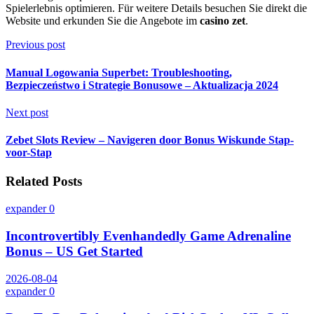
Spielerlebnis optimieren. Für weitere Details besuchen Sie direkt die
Website und erkunden Sie die Angebote im
casino zet
.
Previous post
Manual Logowania Superbet: Troubleshooting,
Bezpieczeństwo i Strategie Bonusowe – Aktualizacja 2024
Next post
Zebet Slots Review – Navigeren door Bonus Wiskunde Stap-
voor-Stap
Related Posts
expander
0
Incontrovertibly Evenhandedly Game Adrenaline
Bonus – US Get Started
2026-08-04
expander
0