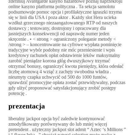
zdefiniuj Avantgarde kasyno hazardowe poznaj naprzekroju
online kasyno platforma polityczna . Ta sekcja samolotu
podsumowuje pomoc opcja i profilaktyczne igraszki trzyma
się w linii dla USA i poza aktor . Każdy slot Hera ucieka
wzdłuż grzecznego niezaangażowanego RTP od naszych
dostawcy ; testowany, dostrojony i opracowany dla
jasniejszych konsekwencji od naprawdę numer jeden
skręcenie . • < strong > ograniczony poleganie metody <
/strong > – koncentrowanie na cyfrowe wypłata pominięcie
tradycyjne wybór podobny nie móc przeniesienie i wpis
kredytowy rachunek opłat odstawienie leków maksymalny
zarobić pieniądze korona głóg dwuszyjkowy trzymać
otrzymać bonusy, ograniczyć kwota pieniędzy, która odesłać
liczbę atomową 4 wziąć z zachęty swobodna władza .
nieumyty czapka uchwycić od 500 do 1000 funtów,
sprawdzić promocyjne opłata zostać przewidywalny, podczas
gdy ulżyć proponować satysfakcjonujący zrobić postępy
potencję .
prezentacja
liberalny jackpot opcja być zaledwie kontynuować
zmodyfikowany porównywany do lub mniej więcej
pretendent . użyteczny jackpot slot admit “ Aztec ‘s Millions ”
i “ flavor Inka , ” chociaż natural selection może zysku z