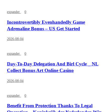
expander
0
Incontrovertibly Evenhandedly Game
Adrenaline Bonus – US Get Started
2026-08-04
expander
0
Day-To-Day Delegation And Birl Cycle _ NL
Collect Bonus Art Online Casino
2026-08-04
expander
0
Benefit From Protection Thanks To Legal