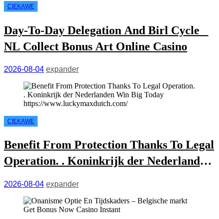
CIEKAWE
Day-To-Day Delegation And Birl Cycle _
NL Collect Bonus Art Online Casino
2026-08-04
expander
CIEKAWE
Benefit From Protection Thanks To Legal
Operation. . Koninkrijk der Nederlanden
Win Big Today
2026-08-04
expander
https://www.luckymaxdutch.com/