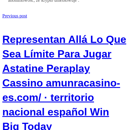
anonimowość, że krypto umeblowuje .
Previous post
Representan Allá Lo Que
Sea Límite Para Jugar
Astatine Peraplay
Cassino amunracasino-
es.com/ · territorio
nacional español Win
Big Today