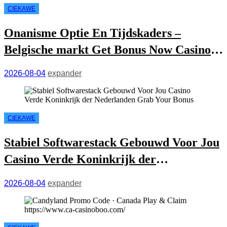
CIEKAWE
Onanisme Optie En Tijdskaders –
Belgische markt Get Bonus Now Casino
Instant
2026-08-04
expander
CIEKAWE
Stabiel Softwarestack Gebouwd Voor Jou
Casino Verde Koninkrijk der
Nederlanden Grab Your Bonus
2026-08-04
expander