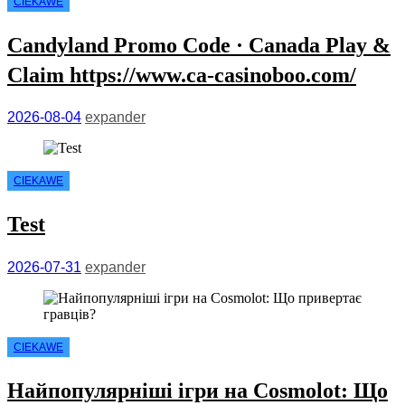
CIEKAWE
Candyland Promo Code · Canada Play &
Claim https://www.ca-casinoboo.com/
2026-08-04
expander
CIEKAWE
Test
2026-07-31
expander
CIEKAWE
Найпопулярніші ігри на Cosmolot: Що