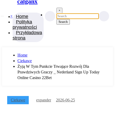
calganx
×
Home
×
Polityka
prywatności
Przykładowa
strona
Home
Ciekawe
Żyją W Tym Punkcie Trwające Rozwój Dla
Prawdziwych Graczy _ Nederland Sign Up Today
Online Casino 22Bet
Ciekawe
expander
2026-06-25