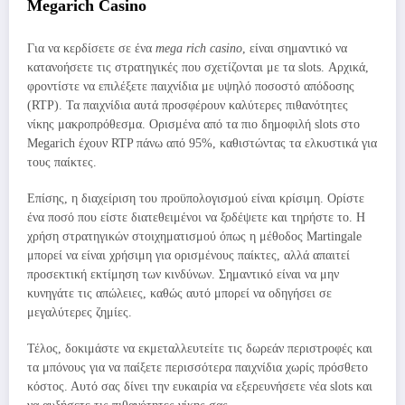
Megarich Casino
Για να κερδίσετε σε ένα
mega rich casino
, είναι σημαντικό να
κατανοήσετε τις στρατηγικές που σχετίζονται με τα slots. Αρχικά,
φροντίστε να επιλέξετε παιχνίδια με υψηλό ποσοστό απόδοσης
(RTP). Τα παιχνίδια αυτά προσφέρουν καλύτερες πιθανότητες
νίκης μακροπρόθεσμα. Ορισμένα από τα πιο δημοφιλή slots στο
Megarich έχουν RTP πάνω από 95%, καθιστώντας τα ελκυστικά για
τους παίκτες.
Επίσης, η διαχείριση του προϋπολογισμού είναι κρίσιμη. Ορίστε
ένα ποσό που είστε διατεθειμένοι να ξοδέψετε και τηρήστε το. Η
χρήση στρατηγικών στοιχηματισμού όπως η μέθοδος Martingale
μπορεί να είναι χρήσιμη για ορισμένους παίκτες, αλλά απαιτεί
προσεκτική εκτίμηση των κινδύνων. Σημαντικό είναι να μην
κυνηγάτε τις απώλειες, καθώς αυτό μπορεί να οδηγήσει σε
μεγαλύτερες ζημίες.
Τέλος, δοκιμάστε να εκμεταλλευτείτε τις δωρεάν περιστροφές και
τα μπόνους για να παίξετε περισσότερα παιχνίδια χωρίς πρόσθετο
κόστος. Αυτό σας δίνει την ευκαιρία να εξερευνήσετε νέα slots και