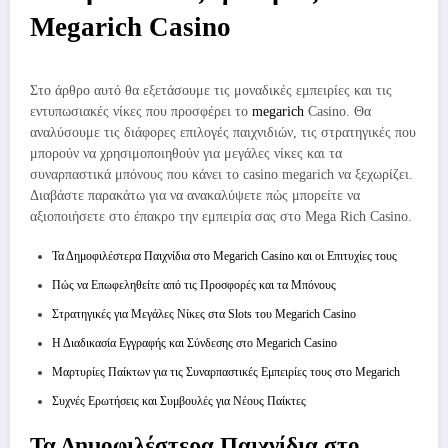
Megarich Casino
Στο άρθρο αυτό θα εξετάσουμε τις μοναδικές εμπειρίες και τις
εντυπωσιακές νίκες που προσφέρει το
megarich
Casino. Θα
αναλύσουμε τις διάφορες επιλογές παιχνιδιών, τις στρατηγικές που
μπορούν να χρησιμοποιηθούν για μεγάλες νίκες και τα
συναρπαστικά μπόνους που κάνει το casino megarich να ξεχωρίζει.
Διαβάστε παρακάτω για να ανακαλύψετε πώς μπορείτε να
αξιοποιήσετε στο έπακρο την εμπειρία σας στο Mega Rich Casino.
Τα Δημοφιλέστερα Παιχνίδια στο Megarich Casino και οι Επιτυχίες τους
Πώς να Επωφεληθείτε από τις Προσφορές και τα Μπόνους
Στρατηγικές για Μεγάλες Νίκες στα Slots του Megarich Casino
Η Διαδικασία Εγγραφής και Σύνδεσης στο Megarich Casino
Μαρτυρίες Παίκτων για τις Συναρπαστικές Εμπειρίες τους στο Megarich
Συχνές Ερωτήσεις και Συμβουλές για Νέους Παίκτες
Τα Δημοφιλέστερα Παιχνίδια στο