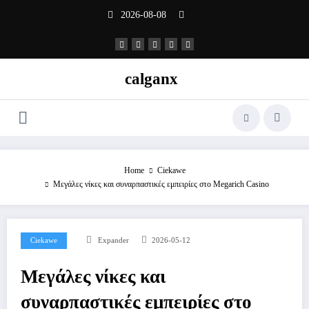
Skip
2026-08-08
to
content
calganx
Home
Ciekawe
Μεγάλες νίκες και συναρπαστικές εμπειρίες στο Megarich Casino
Ciekawe
Expander
2026-05-12
Μεγάλες νίκες και
συναρπαστικές εμπειρίες στο