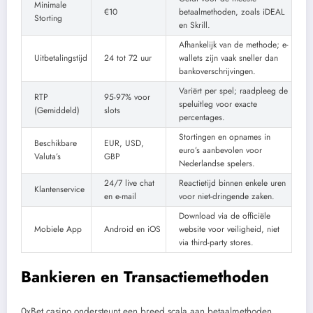
Minimale
€10
betaalmethoden, zoals iDEAL
Storting
en Skrill.
Afhankelijk van de methode; e-
Uitbetalingstijd
24 tot 72 uur
wallets zijn vaak sneller dan
bankoverschrijvingen.
Variërt per spel; raadpleeg de
RTP
95-97% voor
speluitleg voor exacte
(Gemiddeld)
slots
percentages.
Stortingen en opnames in
Beschikbare
EUR, USD,
euro’s aanbevolen voor
Valuta’s
GBP
Nederlandse spelers.
24/7 live chat
Reactietijd binnen enkele uren
Klantenservice
en e-mail
voor niet-dringende zaken.
Download via de officiële
Mobiele App
Android en iOS
website voor veiligheid, niet
via third-party stores.
Bankieren en Transactiemethoden
0xBet casino ondersteunt een breed scala aan betaalmethoden,