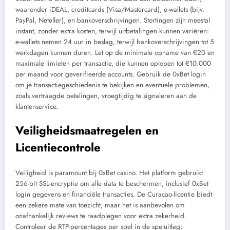
waaronder iDEAL, creditcards (Visa/Mastercard), e-wallets (bijv.
PayPal, Neteller), en bankoverschrijvingen. Stortingen zijn meestal
instant, zonder extra kosten, terwijl uitbetalingen kunnen variëren:
e-wallets nemen 24 uur in beslag, terwijl bankoverschrijvingen tot 5
werkdagen kunnen duren. Let op de minimale opname van €20 en
maximale limieten per transactie, die kunnen oplopen tot €10.000
per maand voor geverifieerde accounts. Gebruik de 0xBet login
om je transactiegeschiedenis te bekijken en eventuele problemen,
zoals vertraagde betalingen, vroegtijdig te signaleren aan de
klantenservice.
Veiligheidsmaatregelen en
Licentiecontrole
Veiligheid is paramount bij 0xBet casino. Het platform gebruikt
256-bit SSL-encryptie om alle data te beschermen, inclusief 0xBet
login gegevens en financiële transacties. De Curacao-licentie biedt
een zekere mate van toezicht, maar het is aanbevolen om
onafhankelijk reviews te raadplegen voor extra zekerheid.
Controleer de RTP-percentages per spel in de speluitleg;