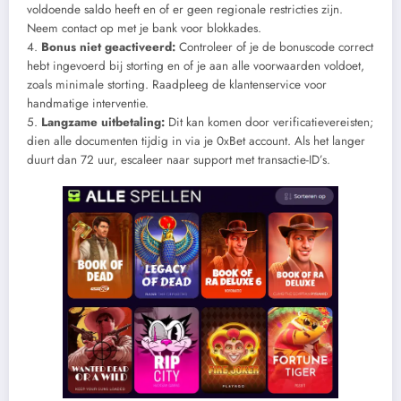
voldoende saldo heeft en of er geen regionale restricties zijn.
Neem contact op met je bank voor blokkades.
4.
Bonus niet geactiveerd:
Controleer of je de bonuscode correct
hebt ingevoerd bij storting en of je aan alle voorwaarden voldoet,
zoals minimale storting. Raadpleeg de klantenservice voor
handmatige interventie.
5.
Langzame uitbetaling:
Dit kan komen door verificatievereisten;
dien alle documenten tijdig in via je 0xBet account. Als het langer
duurt dan 72 uur, escaleer naar support met transactie-ID’s.