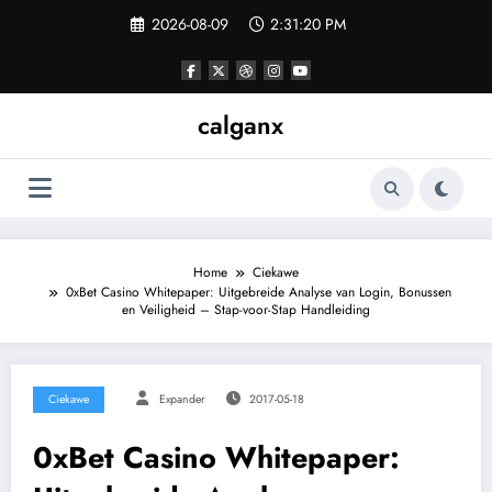
Skip
2026-08-09
2:31:21 PM
to
content
calganx
Home
Ciekawe
0xBet Casino Whitepaper: Uitgebreide Analyse van Login, Bonussen
en Veiligheid – Stap-voor-Stap Handleiding
Ciekawe
Expander
2017-05-18
0xBet Casino Whitepaper: