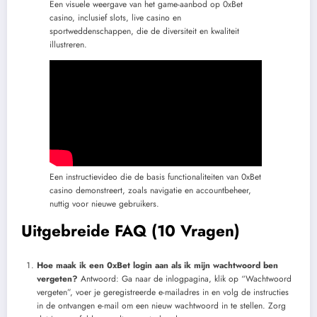
Een visuele weergave van het game-aanbod op 0xBet
casino, inclusief slots, live casino en
sportweddenschappen, die de diversiteit en kwaliteit
illustreren.
Een instructievideo die de basis functionaliteiten van 0xBet
casino demonstreert, zoals navigatie en accountbeheer,
nuttig voor nieuwe gebruikers.
Uitgebreide FAQ (10 Vragen)
Hoe maak ik een 0xBet login aan als ik mijn wachtwoord ben
vergeten?
Antwoord: Ga naar de inlogpagina, klik op “Wachtwoord
vergeten”, voer je geregistreerde e-mailadres in en volg de instructies
in de ontvangen e-mail om een nieuw wachtwoord in te stellen. Zorg