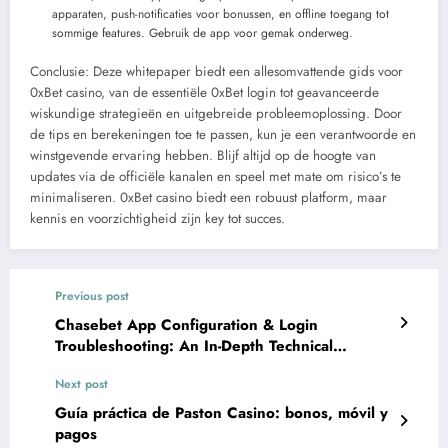
apparaten, push-notificaties voor bonussen, en offline toegang tot
sommige features. Gebruik de app voor gemak onderweg.
Conclusie: Deze whitepaper biedt een allesomvattende gids voor
0xBet casino, van de essentiële 0xBet login tot geavanceerde
wiskundige strategieën en uitgebreide probleemoplossing. Door
de tips en berekeningen toe te passen, kun je een verantwoorde en
winstgevende ervaring hebben. Blijf altijd op de hoogte van
updates via de officiële kanalen en speel met mate om risico’s te
minimaliseren. 0xBet casino biedt een robuust platform, maar
kennis en voorzichtigheid zijn key tot succes.
Previous post
Chasebet App Configuration & Login
Troubleshooting: An In-Depth Technical
Analysis for Australian Users
Next post
Guía práctica de Paston Casino: bonos, móvil y
pagos