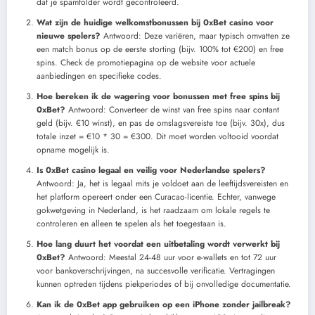
dat je spamfolder wordt gecontroleerd.
Wat zijn de huidige welkomstbonussen bij 0xBet casino voor
nieuwe spelers?
Antwoord: Deze variëren, maar typisch omvatten ze
een match bonus op de eerste storting (bijv. 100% tot €200) en free
spins. Check de promotiepagina op de website voor actuele
aanbiedingen en specifieke codes.
Hoe bereken ik de wagering voor bonussen met free spins bij
0xBet?
Antwoord: Converteer de winst van free spins naar contant
geld (bijv. €10 winst), en pas de omslagsvereiste toe (bijv. 30x), dus
totale inzet = €10 * 30 = €300. Dit moet worden voltooid voordat
opname mogelijk is.
Is 0xBet casino legaal en veilig voor Nederlandse spelers?
Antwoord: Ja, het is legaal mits je voldoet aan de leeftijdsvereisten en
het platform opereert onder een Curacao-licentie. Echter, vanwege
gokwetgeving in Nederland, is het raadzaam om lokale regels te
controleren en alleen te spelen als het toegestaan is.
Hoe lang duurt het voordat een uitbetaling wordt verwerkt bij
0xBet?
Antwoord: Meestal 24-48 uur voor e-wallets en tot 72 uur
voor bankoverschrijvingen, na succesvolle verificatie. Vertragingen
kunnen optreden tijdens piekperiodes of bij onvolledige documentatie.
Kan ik de 0xBet app gebruiken op een iPhone zonder jailbreak?