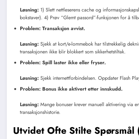
Løsning:
1) Slett nettleserens cache og informasjonskapsl
bokstaver). 4) Prøv “Glemt passord”-funksjonen for å tilba
Problem: Transaksjon avvist.
Løsning:
Sjekk at kort/e-lommebok har tilstrekkelig dekni
transaksjonen ikke blir blokkert som sikkerhetstiltak.
Problem: Spill laster ikke eller fryser.
Løsning:
Sjekk internettforbindelsen. Oppdater Flash Play
Problem: Bonus ikke aktivert etter innskudd.
Løsning:
Mange bonuser krever manuell aktivering via e
transaksjonshistorie.
Utvidet Ofte Stilte Spørsmål