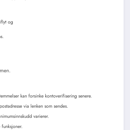
s.
rmen.
emmelser kan forsinke kontoverifisering senere.
e-postadresse via lenken som sendes.
Minimumsinnskudd varierer.
 funksjoner.