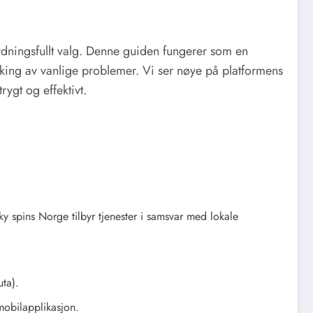
dningsfullt valg. Denne guiden fungerer som en
søking av vanlige problemer. Vi ser nøye på platformens
ygt og effektivt.
ky spins Norge tilbyr tjenester i samsvar med lokale
ta).
mobilapplikasjon.