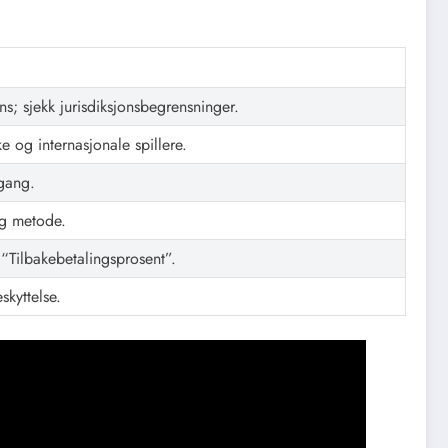
ns; sjekk jurisdiksjonsbegrensninger.
ke og internasjonale spillere.
 gang.
og metode.
t “Tilbakebetalingsprosent”.
skyttelse.