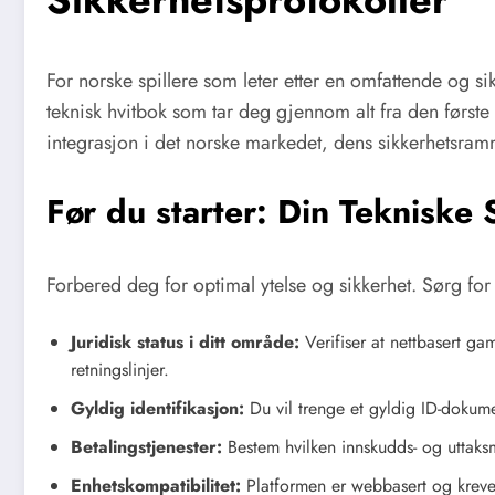
For norske spillere som leter etter en omfattende og sik
teknisk hvitbok som tar deg gjennom alt fra den første
integrasjon i det norske markedet, dens sikkerhetsramm
Før du starter: Din Tekniske 
Forbered deg for optimal ytelse og sikkerhet. Sørg for 
Juridisk status i ditt område:
Verifiser at nettbasert ga
retningslinjer.
Gyldig identifikasjon:
Du vil trenge et gyldig ID-dokume
Betalingstjenester:
Bestem hvilken innskudds- og uttaks
Enhetskompatibilitet:
Platformen er webbasert og krever