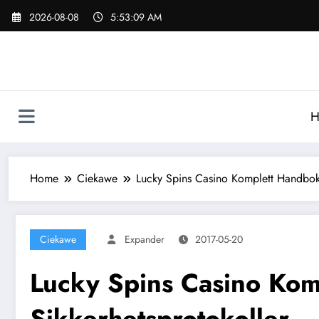
Skip
2026-08-08
5:53:10 AM
to
content
H
Home
Ciekawe
Lucky Spins Casino Komplett Handbok: 
Ciekawe
Expander
2017-05-20
Lucky Spins Casino Komp
Sikkerhetsprotokoller