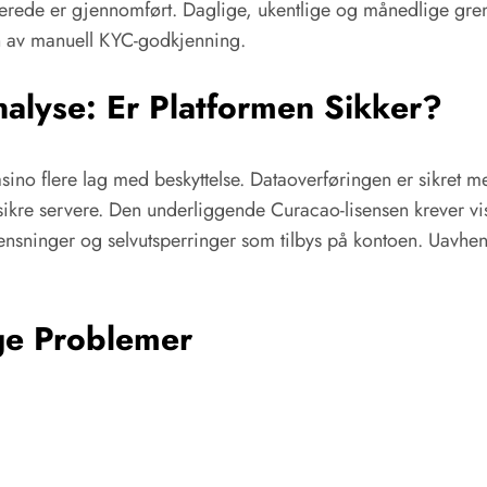
erede er gjennomført. Daglige, ukentlige og månedlige grenser
nn av manuell KYC-godkjenning.
nalyse: Er Platformen Sikker?
sino flere lag med beskyttelse. Dataoverføringen er sikret me
sikre servere. Den underliggende Curacao-lisensen krever vis
ensninger og selvutsperringer som tilbys på kontoen. Uavhen
ige Problemer