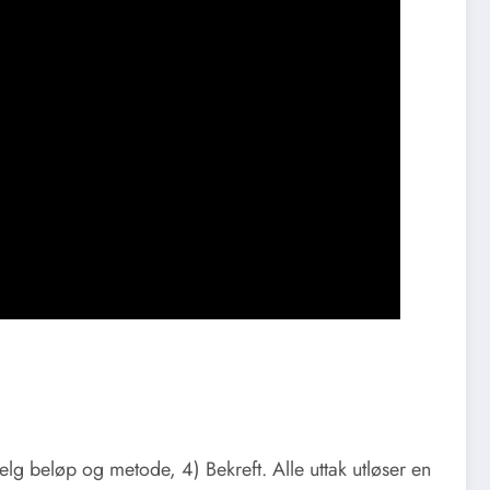
elg beløp og metode, 4) Bekreft. Alle uttak utløser en