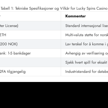
Tabell 1: Tekniske Spesifikasjoner og Vilkår for Lucky Spins Casino
r
Kommentar
er License)
Standard internasjonal lise
 ETH
Multi-valuta støtte for nors
 (~200 NOK)
Lav terskel for å komme i
ank: 1-5 bankdager
Avhengig av verifisering 
Sjekk hvert spill for eksak
2FA tilgjengelig
Industristandard for databe