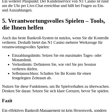
Ein weiterer Pluspunkt: Der Kundenservice von N1 Casino ist rund
um die Uhr per Live‑Chat erreichbar und hilft bei Fragen zu Ein-
und Auszahlungen.
5. Verantwortungsvolles Spielen – Tools,
die Ihnen helfen
Auch das beste Bankroll‑System ist nutzlos, wenn Sie die Kontrolle
verlieren. Deshalb bietet das N1 Casino mehrere Werkzeuge für
verantwortungsvolles Spielen:
Einzahlungslimits: Setzen Sie ein maximales Tages‑ oder
Monatslimit.
Verlustlimits: Definieren Sie, wie viel Sie pro Session
verlieren dürfen.
Selbstausschluss: Schalten Sie Ihr Konto für einen
festgelegten Zeitraum ab.
Nutzen Sie diese Funktionen, um Ihr Spielverhalten zu überwachen.
Denken Sie daran: Setzen Sie sich klare Grenzen, bevor Sie spielen.
Fazit
Ein effektives Bankroll‑Management ist kein Hexenwerk, sondern