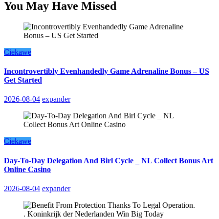
You May Have Missed
Ciekawe
Incontrovertibly Evenhandedly Game Adrenaline Bonus – US
Get Started
2026-08-04
expander
Ciekawe
Day-To-Day Delegation And Birl Cycle _ NL Collect Bonus Art
Online Casino
2026-08-04
expander