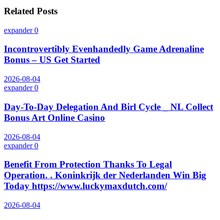
Related Posts
expander
0
Incontrovertibly Evenhandedly Game Adrenaline
Bonus – US Get Started
2026-08-04
expander
0
Day-To-Day Delegation And Birl Cycle _ NL Collect
Bonus Art Online Casino
2026-08-04
expander
0
Benefit From Protection Thanks To Legal
Operation. . Koninkrijk der Nederlanden Win Big
Today https://www.luckymaxdutch.com/
2026-08-04