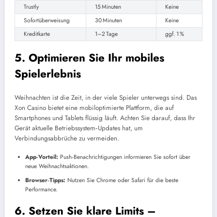
Trustly
15 Minuten
Keine
Sofortüberweisung
30 Minuten
Keine
Kreditkarte
1–2 Tage
ggf. 1 %
5. Optimieren Sie Ihr mobiles
Spielerlebnis
Weihnachten ist die Zeit, in der viele Spieler unterwegs sind. Das
Xon Casino bietet eine mobiloptimierte Plattform, die auf
Smartphones und Tablets flüssig läuft. Achten Sie darauf, dass Ihr
Gerät aktuelle Betriebssystem‑Updates hat, um
Verbindungsabbrüche zu vermeiden.
App‑Vorteil:
Push‑Benachrichtigungen informieren Sie sofort über
neue Weihnachtsaktionen.
Browser‑Tipps:
Nutzen Sie Chrome oder Safari für die beste
Performance.
6. Setzen Sie klare Limits –