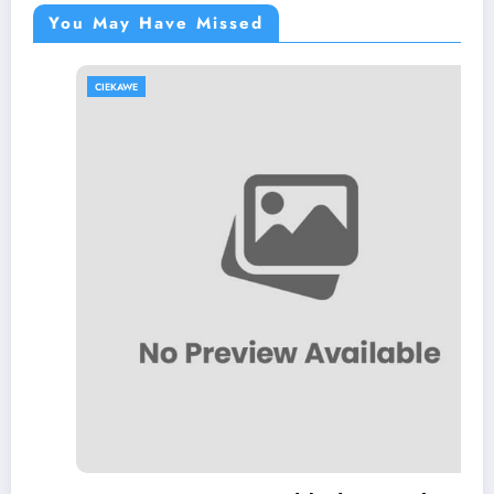
You May Have Missed
CIEKAWE