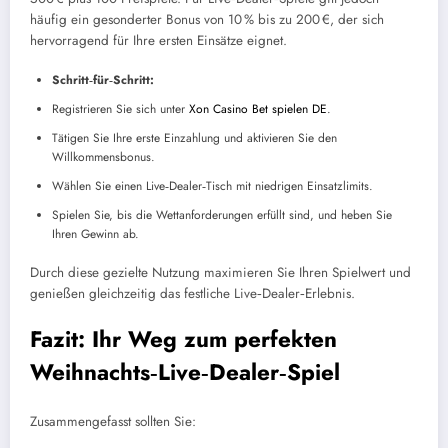
häufig ein gesonderter Bonus von 10 % bis zu 200 €, der sich
hervorragend für Ihre ersten Einsätze eignet.
Schritt‑für‑Schritt:
Registrieren Sie sich unter
Xon Casino Bet spielen DE
.
Tätigen Sie Ihre erste Einzahlung und aktivieren Sie den
Willkommensbonus.
Wählen Sie einen Live‑Dealer‑Tisch mit niedrigen Einsatzlimits.
Spielen Sie, bis die Wettanforderungen erfüllt sind, und heben Sie
Ihren Gewinn ab.
Durch diese gezielte Nutzung maximieren Sie Ihren Spielwert und
genießen gleichzeitig das festliche Live‑Dealer‑Erlebnis.
Fazit: Ihr Weg zum perfekten
Weihnachts‑Live‑Dealer‑Spiel
Zusammengefasst sollten Sie: