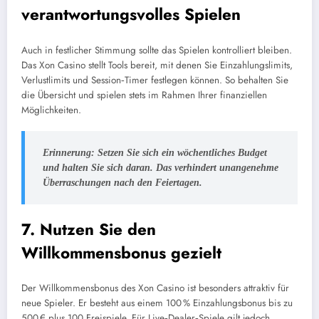
verantwortungsvolles Spielen
Auch in festlicher Stimmung sollte das Spielen kontrolliert bleiben.
Das Xon Casino stellt Tools bereit, mit denen Sie Einzahlungslimits,
Verlustlimits und Session‑Timer festlegen können. So behalten Sie
die Übersicht und spielen stets im Rahmen Ihrer finanziellen
Möglichkeiten.
Erinnerung: Setzen Sie sich ein wöchentliches Budget
und halten Sie sich daran. Das verhindert unangenehme
Überraschungen nach den Feiertagen.
7. Nutzen Sie den
Willkommensbonus gezielt
Der Willkommensbonus des Xon Casino ist besonders attraktiv für
neue Spieler. Er besteht aus einem 100 % Einzahlungsbonus bis zu
500 € plus 100 Freispiele. Für Live‑Dealer‑Spiele gilt jedoch