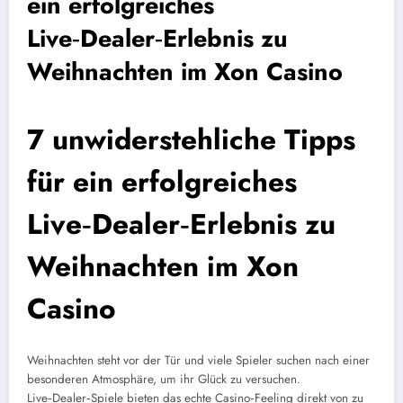
ein erfolgreiches
Live‑Dealer‑Erlebnis zu
Weihnachten im Xon Casino
7 unwiderstehliche Tipps
für ein erfolgreiches
Live‑Dealer‑Erlebnis zu
Weihnachten im Xon
Casino
Weihnachten steht vor der Tür und viele Spieler suchen nach einer
besonderen Atmosphäre, um ihr Glück zu versuchen.
Live‑Dealer‑Spiele bieten das echte Casino‑Feeling direkt von zu