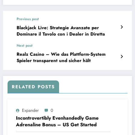
Previous post
Blackjack Live: Strategie Avanzate per
Dominare il Tavolo con i Dealer in Diretta
Next post
Realz Casino – Wie das Plattform‑System
Spieler transparent und sicher hält
RELATED POSTS
Expander
0
Incontrovertibly Evenhandedly Game
Adrenaline Bonus – US Get Started