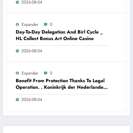
2026-08-04
Expander
0
Day-To-Day Delegation And Birl Cycle _
NL Collect Bonus Art Online Casino
2026-08-04
Expander
0
Benefit From Protection Thanks To Legal
Operation. . Koninkrijk der Nederlanden
Win Big Today
2026-08-04
https://www.luckymaxdutch.com/