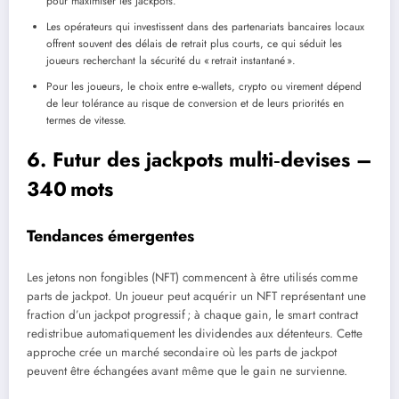
pour maximiser les jackpots.
Les opérateurs qui investissent dans des partenariats bancaires locaux
offrent souvent des délais de retrait plus courts, ce qui séduit les
joueurs recherchant la sécurité du « retrait instantané ».
Pour les joueurs, le choix entre e‑wallets, crypto ou virement dépend
de leur tolérance au risque de conversion et de leurs priorités en
termes de vitesse.
6. Futur des jackpots multi‑devises –
340 mots
Tendances émergentes
Les jetons non fongibles (NFT) commencent à être utilisés comme
parts de jackpot. Un joueur peut acquérir un NFT représentant une
fraction d’un jackpot progressif ; à chaque gain, le smart contract
redistribue automatiquement les dividendes aux détenteurs. Cette
approche crée un marché secondaire où les parts de jackpot
peuvent être échangées avant même que le gain ne survienne.