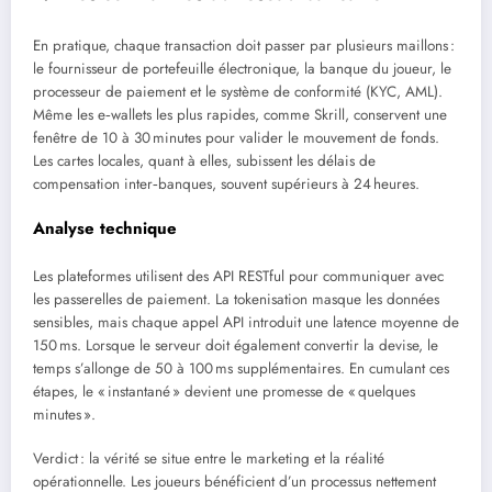
En pratique, chaque transaction doit passer par plusieurs maillons :
le fournisseur de portefeuille électronique, la banque du joueur, le
processeur de paiement et le système de conformité (KYC, AML).
Même les e‑wallets les plus rapides, comme Skrill, conservent une
fenêtre de 10 à 30 minutes pour valider le mouvement de fonds.
Les cartes locales, quant à elles, subissent les délais de
compensation inter‑banques, souvent supérieurs à 24 heures.
Analyse technique
Les plateformes utilisent des API RESTful pour communiquer avec
les passerelles de paiement. La tokenisation masque les données
sensibles, mais chaque appel API introduit une latence moyenne de
150 ms. Lorsque le serveur doit également convertir la devise, le
temps s’allonge de 50 à 100 ms supplémentaires. En cumulant ces
étapes, le « instantané » devient une promesse de « quelques
minutes ».
Verdict : la vérité se situe entre le marketing et la réalité
opérationnelle. Les joueurs bénéficient d’un processus nettement