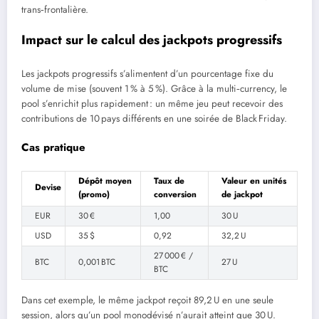
trans‑frontalière.
Impact sur le calcul des jackpots progressifs
Les jackpots progressifs s’alimentent d’un pourcentage fixe du
volume de mise (souvent 1 % à 5 %). Grâce à la multi‑currency, le
pool s’enrichit plus rapidement : un même jeu peut recevoir des
contributions de 10 pays différents en une soirée de Black Friday.
Cas pratique
Dépôt moyen
Taux de
Valeur en unités
Devise
(promo)
conversion
de jackpot
EUR
30 €
1,00
30 U
USD
35 $
0,92
32,2 U
27 000 € /
BTC
0,001 BTC
27 U
BTC
Dans cet exemple, le même jackpot reçoit 89,2 U en une seule
session, alors qu’un pool monodévisé n’aurait atteint que 30 U.