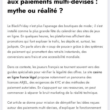
aux paiements multi‑devises :
mythe ou réalité ?
Le Black Friday n’est plus l’apanage des boutiques de mode ; il s’est
installé comme la plus grande fête du calendrier des sites de jeux
en ligne. En quelques heures, les plateformes affichent des
promotions qui font exploser le trafic, les dépôts et, surtout, les
jackpots. On parle alors de « coup de pouce » grâce à des systèmes
de paiement qui promettent des retraits instantanés, des
conversions sans frais et une accessibilité mondiale.
Dans ce contexte, les joueurs français se tournent souvent vers des
guides spécialisés pour vérifier la légalité des offres. Le site
casino
en ligne france légal
propose notamment un panorama des
licences ARJEL, des exigences de KYC et des méthodes de
paiement autorisées. En s’appuyant sur ces ressources, on peut
commencer à séparer le bruit marketing de la réalité technique.
Cet article se donne pour mission de démystifier les idées reçues
autour des paiements multi‑devises, d’expliquer le fonctionnement