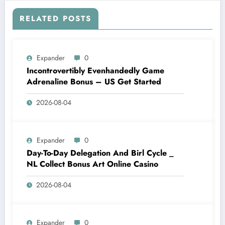
RELATED POSTS
Expander
0
Incontrovertibly Evenhandedly Game
Adrenaline Bonus – US Get Started
2026-08-04
Expander
0
Day-To-Day Delegation And Birl Cycle _
NL Collect Bonus Art Online Casino
2026-08-04
Expander
0