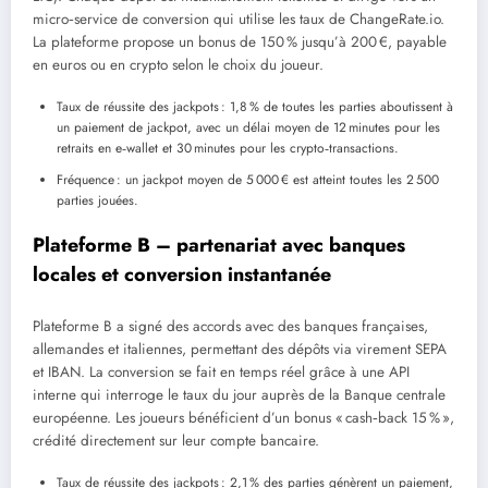
micro‑service de conversion qui utilise les taux de ChangeRate.io.
La plateforme propose un bonus de 150 % jusqu’à 200 €, payable
en euros ou en crypto selon le choix du joueur.
Taux de réussite des jackpots : 1,8 % de toutes les parties aboutissent à
un paiement de jackpot, avec un délai moyen de 12 minutes pour les
retraits en e‑wallet et 30 minutes pour les crypto‑transactions.
Fréquence : un jackpot moyen de 5 000 € est atteint toutes les 2 500
parties jouées.
Plateforme B – partenariat avec banques
locales et conversion instantanée
Plateforme B a signé des accords avec des banques françaises,
allemandes et italiennes, permettant des dépôts via virement SEPA
et IBAN. La conversion se fait en temps réel grâce à une API
interne qui interroge le taux du jour auprès de la Banque centrale
européenne. Les joueurs bénéficient d’un bonus « cash‑back 15 % »,
crédité directement sur leur compte bancaire.
Taux de réussite des jackpots : 2,1 % des parties génèrent un paiement,