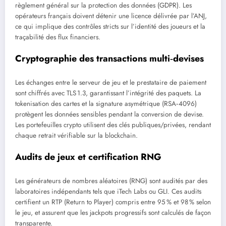
règlement général sur la protection des données (GDPR). Les
opérateurs français doivent détenir une licence délivrée par l’ANJ,
ce qui implique des contrôles stricts sur l’identité des joueurs et la
traçabilité des flux financiers.
Cryptographie des transactions multi‑devises
Les échanges entre le serveur de jeu et le prestataire de paiement
sont chiffrés avec TLS 1.3, garantissant l’intégrité des paquets. La
tokenisation des cartes et la signature asymétrique (RSA‑4096)
protègent les données sensibles pendant la conversion de devise.
Les portefeuilles crypto utilisent des clés publiques/privées, rendant
chaque retrait vérifiable sur la blockchain.
Audits de jeux et certification RNG
Les générateurs de nombres aléatoires (RNG) sont audités par des
laboratoires indépendants tels que iTech Labs ou GLI. Ces audits
certifient un RTP (Return to Player) compris entre 95 % et 98 % selon
le jeu, et assurent que les jackpots progressifs sont calculés de façon
transparente.