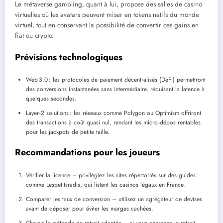
Le métaverse gambling, quant à lui, propose des salles de casino
virtuelles où les avatars peuvent miser en tokens natifs du monde
virtuel, tout en conservant la possibilité de convertir ces gains en
fiat ou crypto.
Prévisions technologiques
Web 3.0 : les protocoles de paiement décentralisés (DeFi) permettront
des conversions instantanées sans intermédiaire, réduisant la latence à
quelques secondes.
Layer‑2 solutions : les réseaux comme Polygon ou Optimism offriront
des transactions à coût quasi nul, rendant les micro‑dépos rentables
pour les jackpots de petite taille.
Recommandations pour les joueurs
Vérifier la licence – privilégiez les sites répertoriés sur des guides
comme Lespetitsradis, qui listent les casinos légaux en France.
Comparer les taux de conversion – utilisez un agrégateur de devises
avant de déposer pour éviter les marges cachées.
Choisir la méthode de retrait adaptée – si vous cherchez le retrait