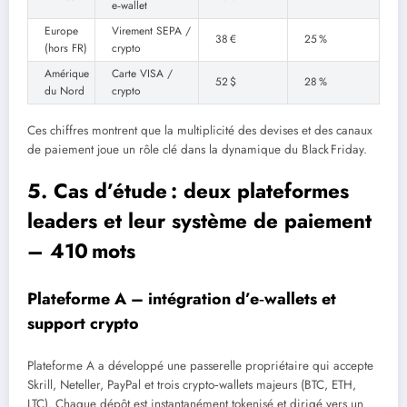
e‑wallet
Europe
Virement SEPA /
38 €
25 %
(hors FR)
crypto
Amérique
Carte VISA /
52 $
28 %
du Nord
crypto
Ces chiffres montrent que la multiplicité des devises et des canaux
de paiement joue un rôle clé dans la dynamique du Black Friday.
5. Cas d’étude : deux plateformes
leaders et leur système de paiement
– 410 mots
Plateforme A – intégration d’e‑wallets et
support crypto
Plateforme A a développé une passerelle propriétaire qui accepte
Skrill, Neteller, PayPal et trois crypto‑wallets majeurs (BTC, ETH,
LTC). Chaque dépôt est instantanément tokenisé et dirigé vers un