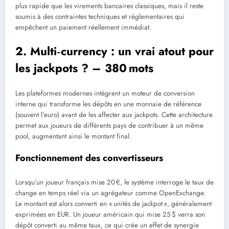
plus rapide que les virements bancaires classiques, mais il reste
soumis à des contraintes techniques et réglementaires qui
empêchent un paiement réellement immédiat.
2. Multi‑currency : un vrai atout pour
les jackpots ? – 380 mots
Les plateformes modernes intègrent un moteur de conversion
interne qui transforme les dépôts en une monnaie de référence
(souvent l’euro) avant de les affecter aux jackpots. Cette architecture
permet aux joueurs de différents pays de contribuer à un même
pool, augmentant ainsi le montant final.
Fonctionnement des convertisseurs
Lorsqu’un joueur français mise 20 €, le système interroge le taux de
change en temps réel via un agrégateur comme OpenExchange.
Le montant est alors converti en « unités de jackpot », généralement
exprimées en EUR. Un joueur américain qui mise 25 $ verra son
dépôt converti au même taux, ce qui crée un effet de synergie