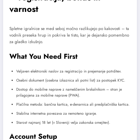
varnost
Spletne igralnice se med seboj močno razlikujejo po kakovosti – ta
vodnik preseka hrup in pokriva le tisto, kar je dejansko pomembno
za gladko izkušnjo.
What You Need First
Veljaven elektronski naslov za registracijo in prejemanje potrditev.
Osebni dokument (osebna izkaznica ali potni list) za postopek KYC.
Dostop do mobilne naprave z nameščenim brskalnikom – stran je
prilagojena za mobilne naprave (PWA).
Plačilna metoda: bančna kartica, e-denarnica ali predplačniška kartica.
Stabilna internetna povezava za nemoteno igranje.
Starost najmanj 18 let (v Sloveniji velja zakonska omejitev).
Account Setup