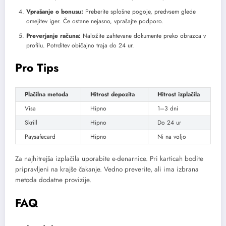
Vprašanje o bonusu:
Preberite splošne pogoje, predvsem glede
omejitev iger. Če ostane nejasno, vprašajte podporo.
Preverjanje računa:
Naložite zahtevane dokumente preko obrazca v
profilu. Potrditev običajno traja do 24 ur.
Pro Tips
Plačilna metoda
Hitrost depozita
Hitrost izplačila
Visa
Hipno
1–3 dni
Skrill
Hipno
Do 24 ur
Paysafecard
Hipno
Ni na voljo
Za najhitrejša izplačila uporabite e-denarnice. Pri karticah bodite
pripravljeni na krajše čakanje. Vedno preverite, ali ima izbrana
metoda dodatne provizije.
FAQ