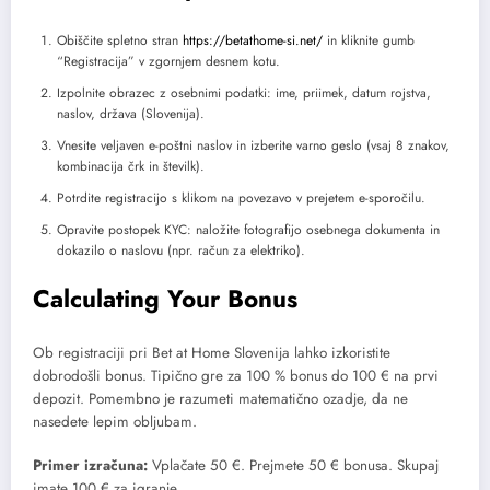
Obiščite spletno stran
https://betathome-si.net/
in kliknite gumb
“Registracija” v zgornjem desnem kotu.
Izpolnite obrazec z osebnimi podatki: ime, priimek, datum rojstva,
naslov, država (Slovenija).
Vnesite veljaven e-poštni naslov in izberite varno geslo (vsaj 8 znakov,
kombinacija črk in številk).
Potrdite registracijo s klikom na povezavo v prejetem e-sporočilu.
Opravite postopek KYC: naložite fotografijo osebnega dokumenta in
dokazilo o naslovu (npr. račun za elektriko).
Calculating Your Bonus
Ob registraciji pri Bet at Home Slovenija lahko izkoristite
dobrodošli bonus. Tipično gre za 100 % bonus do 100 € na prvi
depozit. Pomembno je razumeti matematično ozadje, da ne
nasedete lepim obljubam.
Primer izračuna:
Vplačate 50 €. Prejmete 50 € bonusa. Skupaj
imate 100 € za igranje.