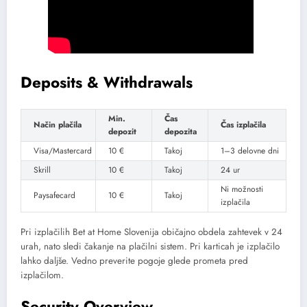
Deposits & Withdrawals
Min.
Čas
Način plačila
Čas izplačila
depozit
depozita
Visa/Mastercard
10 €
Takoj
1–3 delovne dni
Skrill
10 €
Takoj
24 ur
Ni možnosti
Paysafecard
10 €
Takoj
izplačila
Pri izplačilih Bet at Home Slovenija običajno obdela zahtevek v 24
urah, nato sledi čakanje na plačilni sistem. Pri karticah je izplačilo
lahko daljše. Vedno preverite pogoje glede prometa pred
izplačilom.
Security Overview