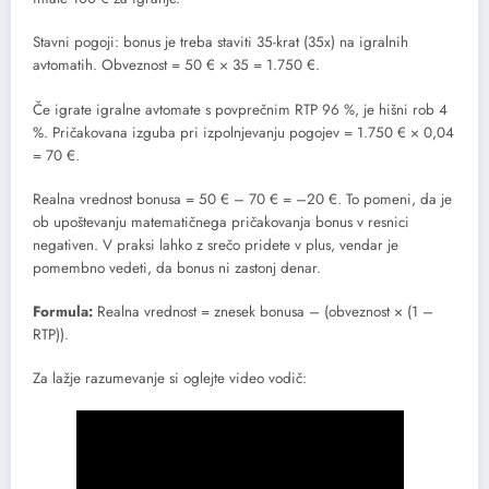
Stavni pogoji: bonus je treba staviti 35-krat (35x) na igralnih
avtomatih. Obveznost = 50 € × 35 = 1.750 €.
Če igrate igralne avtomate s povprečnim RTP 96 %, je hišni rob 4
%. Pričakovana izguba pri izpolnjevanju pogojev = 1.750 € × 0,04
= 70 €.
Realna vrednost bonusa = 50 € – 70 € = –20 €. To pomeni, da je
ob upoštevanju matematičnega pričakovanja bonus v resnici
negativen. V praksi lahko z srečo pridete v plus, vendar je
pomembno vedeti, da bonus ni zastonj denar.
Formula:
Realna vrednost = znesek bonusa – (obveznost × (1 –
RTP)).
Za lažje razumevanje si oglejte video vodič: