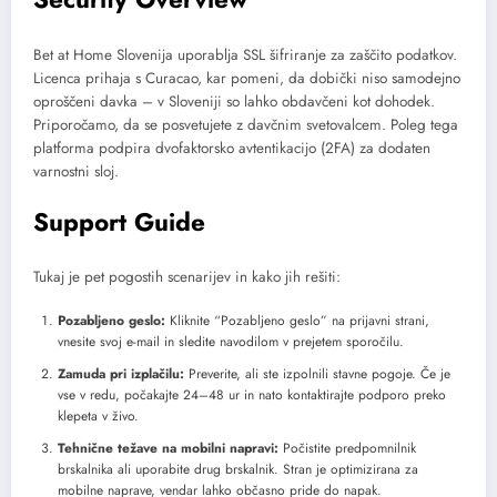
Bet at Home Slovenija uporablja SSL šifriranje za zaščito podatkov.
Licenca prihaja s Curacao, kar pomeni, da dobički niso samodejno
oproščeni davka – v Sloveniji so lahko obdavčeni kot dohodek.
Priporočamo, da se posvetujete z davčnim svetovalcem. Poleg tega
platforma podpira dvofaktorsko avtentikacijo (2FA) za dodaten
varnostni sloj.
Support Guide
Tukaj je pet pogostih scenarijev in kako jih rešiti:
Pozabljeno geslo:
Kliknite “Pozabljeno geslo” na prijavni strani,
vnesite svoj e-mail in sledite navodilom v prejetem sporočilu.
Zamuda pri izplačilu:
Preverite, ali ste izpolnili stavne pogoje. Če je
vse v redu, počakajte 24–48 ur in nato kontaktirajte podporo preko
klepeta v živo.
Tehnične težave na mobilni napravi:
Počistite predpomnilnik
brskalnika ali uporabite drug brskalnik. Stran je optimizirana za
mobilne naprave, vendar lahko občasno pride do napak.