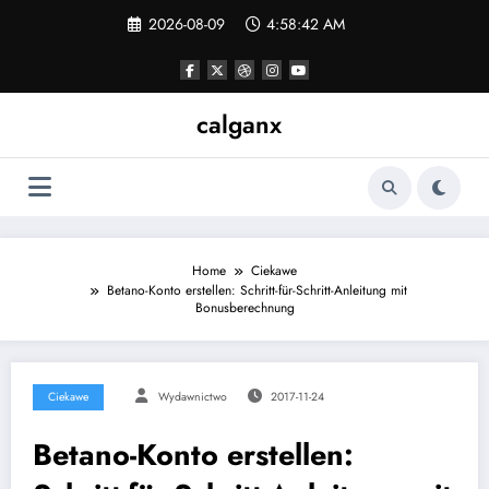
Skip
2026-08-09
4:58:42 AM
to
content
calganx
Home
Ciekawe
Betano-Konto erstellen: Schritt-für-Schritt-Anleitung mit
Bonusberechnung
Ciekawe
Wydawnictwo
2017-11-24
Betano-Konto erstellen: