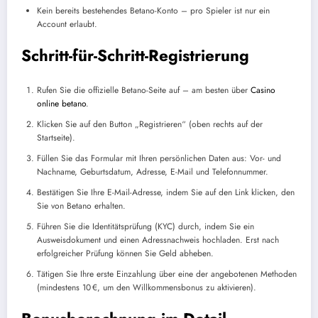
Kein bereits bestehendes Betano-Konto – pro Spieler ist nur ein
Account erlaubt.
Schritt-für-Schritt-Registrierung
Rufen Sie die offizielle Betano-Seite auf – am besten über
Casino
online betano
.
Klicken Sie auf den Button „Registrieren“ (oben rechts auf der
Startseite).
Füllen Sie das Formular mit Ihren persönlichen Daten aus: Vor- und
Nachname, Geburtsdatum, Adresse, E-Mail und Telefonnummer.
Bestätigen Sie Ihre E-Mail-Adresse, indem Sie auf den Link klicken, den
Sie von Betano erhalten.
Führen Sie die Identitätsprüfung (KYC) durch, indem Sie ein
Ausweisdokument und einen Adressnachweis hochladen. Erst nach
erfolgreicher Prüfung können Sie Geld abheben.
Tätigen Sie Ihre erste Einzahlung über eine der angebotenen Methoden
(mindestens 10 €, um den Willkommensbonus zu aktivieren).