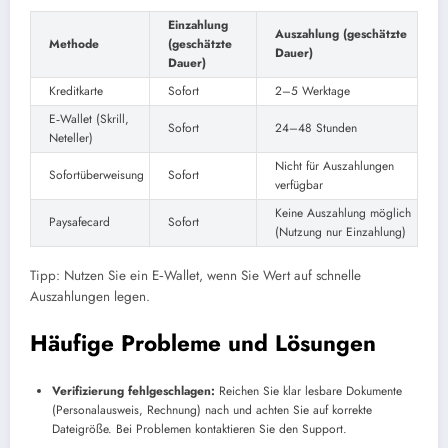
Einzahlung
Auszahlung (geschätzte
Methode
(geschätzte
Dauer)
Dauer)
Kreditkarte
Sofort
2–5 Werktage
E‑Wallet (Skrill,
Sofort
24–48 Stunden
Neteller)
Nicht für Auszahlungen
Sofortüberweisung
Sofort
verfügbar
Keine Auszahlung möglich
Paysafecard
Sofort
(Nutzung nur Einzahlung)
Tipp: Nutzen Sie ein E‑Wallet, wenn Sie Wert auf schnelle
Auszahlungen legen.
Häufige Probleme und Lösungen
Verifizierung fehlgeschlagen:
Reichen Sie klar lesbare Dokumente
(Personalausweis, Rechnung) nach und achten Sie auf korrekte
Dateigröße. Bei Problemen kontaktieren Sie den Support.