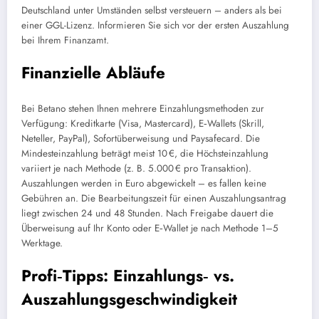
Deutschland unter Umständen selbst versteuern – anders als bei
einer GGL-Lizenz. Informieren Sie sich vor der ersten Auszahlung
bei Ihrem Finanzamt.
Finanzielle Abläufe
Bei Betano stehen Ihnen mehrere Einzahlungsmethoden zur
Verfügung: Kreditkarte (Visa, Mastercard), E‑Wallets (Skrill,
Neteller, PayPal), Sofortüberweisung und Paysafecard. Die
Mindesteinzahlung beträgt meist 10 €, die Höchsteinzahlung
variiert je nach Methode (z. B. 5.000 € pro Transaktion).
Auszahlungen werden in Euro abgewickelt – es fallen keine
Gebühren an. Die Bearbeitungszeit für einen Auszahlungsantrag
liegt zwischen 24 und 48 Stunden. Nach Freigabe dauert die
Überweisung auf Ihr Konto oder E‑Wallet je nach Methode 1–5
Werktage.
Profi‑Tipps: Einzahlungs‑ vs.
Auszahlungsgeschwindigkeit