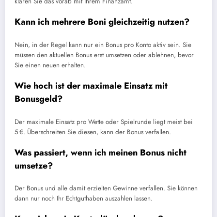
klären Sie das vorab mit Ihrem Finanzamt.
Kann ich mehrere Boni gleichzeitig nutzen?
Nein, in der Regel kann nur ein Bonus pro Konto aktiv sein. Sie
müssen den aktuellen Bonus erst umsetzen oder ablehnen, bevor
Sie einen neuen erhalten.
Wie hoch ist der maximale Einsatz mit
Bonusgeld?
Der maximale Einsatz pro Wette oder Spielrunde liegt meist bei
5 €. Überschreiten Sie diesen, kann der Bonus verfallen.
Was passiert, wenn ich meinen Bonus nicht
umsetze?
Der Bonus und alle damit erzielten Gewinne verfallen. Sie können
dann nur noch Ihr Echtguthaben auszahlen lassen.