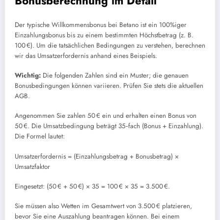
Bonusberechnung im Detail
Der typische Willkommensbonus bei Betano ist ein 100%iger
Einzahlungsbonus bis zu einem bestimmten Höchstbetrag (z. B.
100 €). Um die tatsächlichen Bedingungen zu verstehen, berechnen
wir das Umsatzerfordernis anhand eines Beispiels.
Wichtig:
Die folgenden Zahlen sind ein Muster; die genauen
Bonusbedingungen können variieren. Prüfen Sie stets die aktuellen
AGB.
Angenommen Sie zahlen 50 € ein und erhalten einen Bonus von
50 €. Die Umsatzbedingung beträgt 35‑fach (Bonus + Einzahlung).
Die Formel lautet:
Umsatzerfordernis = (Einzahlungsbetrag + Bonusbetrag) ×
Umsatzfaktor
Eingesetzt: (50 € + 50 €) × 35 = 100 € × 35 = 3.500 €.
Sie müssen also Wetten im Gesamtwert von 3.500 € platzieren,
bevor Sie eine Auszahlung beantragen können. Bei einem