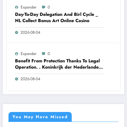
Expander
0
Day-To-Day Delegation And Birl Cycle _
NL Collect Bonus Art Online Casino
2026-08-04
Expander
0
Benefit From Protection Thanks To Legal
Operation. . Koninkrijk der Nederlanden
Win Big Today
2026-08-04
https://www.luckymaxdutch.com/
You May Have Missed