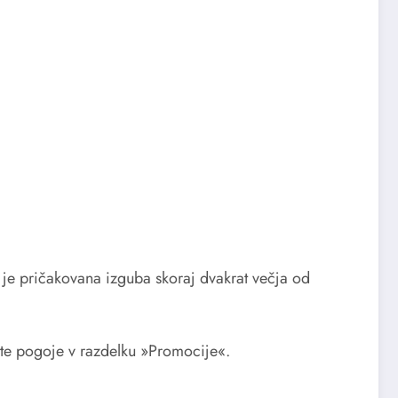
 je pričakovana izguba skoraj dvakrat večja od
ite pogoje v razdelku »Promocije«.