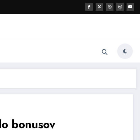
 do bonusov