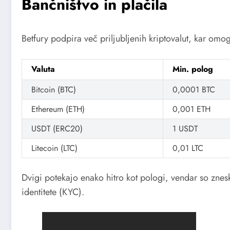
Bančništvo in plačila
Betfury podpira več priljubljenih kriptovalut, kar omo
Valuta
Min. polog
Bitcoin (BTC)
0,0001 BTC
Ethereum (ETH)
0,001 ETH
USDT (ERC20)
1 USDT
Litecoin (LTC)
0,01 LTC
Dvigi potekajo enako hitro kot pologi, vendar so zn
identitete (KYC).