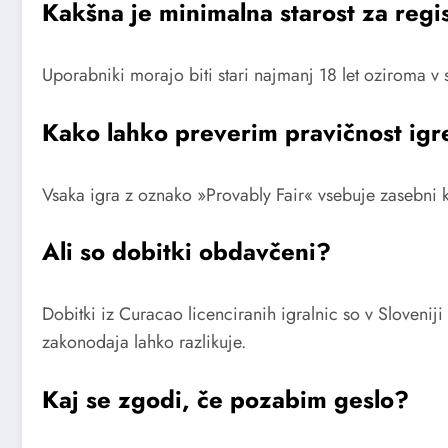
Kakšna je minimalna starost za regis
Uporabniki morajo biti stari najmanj 18 let oziroma v 
Kako lahko preverim pravičnost igr
Vsaka igra z oznako »Provably Fair« vsebuje zasebni kl
Ali so dobitki obdavčeni?
Dobitki iz Curacao licenciranih igralnic so v Sloveni
zakonodaja lahko razlikuje.
Kaj se zgodi, če pozabim geslo?