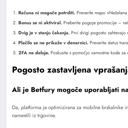
Računa ni mogoče potrditi.
Preverite mapo »Neželena po
Bonus se ni aktiviral.
Preberite pogoje promocije – neka
Dvig je v stanju čakanja.
Prvi dvigi pogosto zahtevajo 
Plačilo se ne prikaže v denarnici.
Preverite status tra
2FA ne deluje.
Poskusite s pomočjo varnostne kode za ob
Pogosto zastavljena vprašanj
Ali je Betfury mogoče uporabljati n
Da, platforma je optimizirana za mobilne brskalnike in
namestili iz trgovine.