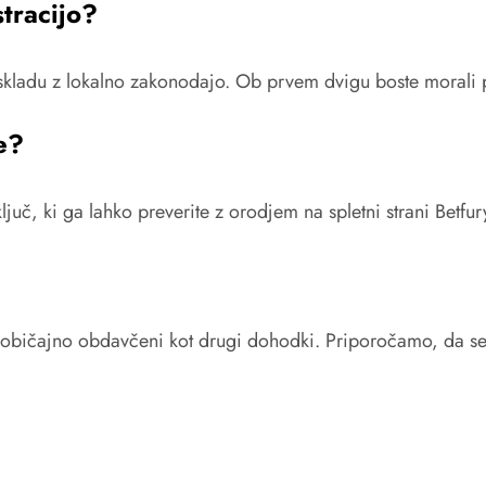
tracijo?
skladu z lokalno zakonodajo. Ob prvem dvigu boste morali pr
e?
juč, ki ga lahko preverite z orodjem na spletni strani Betfu
ji običajno obdavčeni kot drugi dohodki. Priporočamo, da s