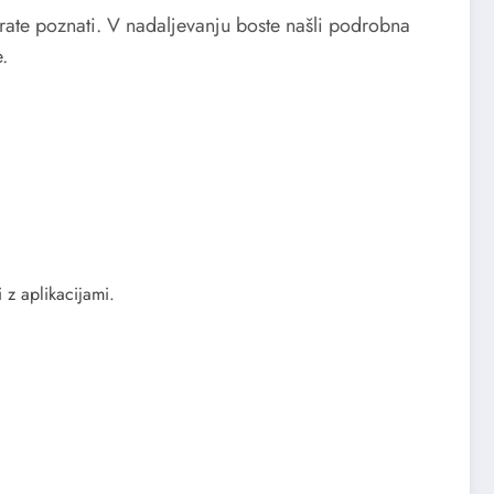
morate poznati. V nadaljevanju boste našli podrobna
.
 z aplikacijami.