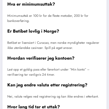
Hva er minimumsuttak?
Minimumsuttak er 100 kr for de fleste metoder, 200 kr for
bankoverføring.
Er Betibet lovlig i Norge?
Betibet er lisensiert i Curacao, men norske myndigheter regulerer
ikke utenlandske casinoer. Spill på eget ansvar.
Hvordan verifiserer jeg kontoen?
Last opp et gyldig pass eller førerkort under “Min konto” –
verifisering tar vanligvis 24 timer.
Kan jeg endre valuta etter registrering?
Nei, valuta velges ved registrering og kan ikke endres i etterkant.
Hvor lang tid tar et uttak?