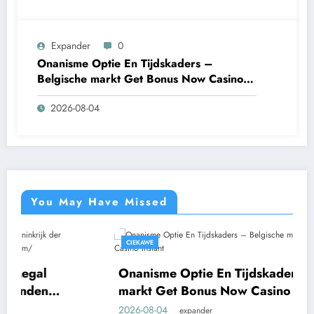
Expander
0
Onanisme Optie En Tijdskaders –
Belgische markt Get Bonus Now Casino
Instant
2026-08-04
You May Have Missed
CIEKAWE
Onanisme Optie En Tijdskaders – Belgische
markt Get Bonus Now Casino Instant
2026-08-04
expander