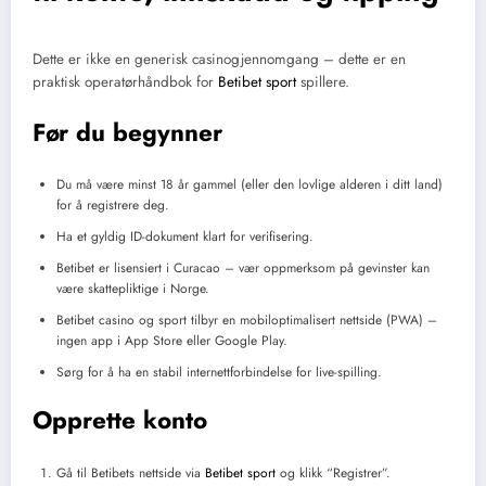
Dette er ikke en generisk casinogjennomgang – dette er en
praktisk operatørhåndbok for
Betibet sport
spillere.
Før du begynner
Du må være minst 18 år gammel (eller den lovlige alderen i ditt land)
for å registrere deg.
Ha et gyldig ID-dokument klart for verifisering.
Betibet er lisensiert i Curacao – vær oppmerksom på gevinster kan
være skattepliktige i Norge.
Betibet casino og sport tilbyr en mobiloptimalisert nettside (PWA) –
ingen app i App Store eller Google Play.
Sørg for å ha en stabil internettforbindelse for live-spilling.
Opprette konto
Gå til Betibets nettside via
Betibet sport
og klikk “Registrer”.