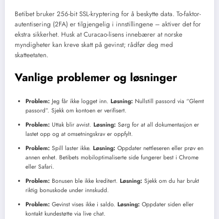
Betibet bruker 256-bit SSL-kryptering for å beskytte data. To-faktor-
autentisering (2FA) er tilgjengelig i innstillingene – aktiver det for
ekstra sikkerhet. Husk at Curacao-lisens innebærer at norske
myndigheter kan kreve skatt på gevinst; rådfør deg med
skatteetaten.
Vanlige problemer og løsninger
Problem:
Jeg får ikke logget inn.
Løsning:
Nullstill passord via “Glemt
passord”. Sjekk om kontoen er verifisert.
Problem:
Uttak blir avvist.
Løsning:
Sørg for at all dokumentasjon er
lastet opp og at omsetningskrav er oppfylt.
Problem:
Spill laster ikke.
Løsning:
Oppdater nettleseren eller prøv en
annen enhet. Betibets mobiloptimaliserte side fungerer best i Chrome
eller Safari.
Problem:
Bonusen ble ikke kreditert.
Løsning:
Sjekk om du har brukt
riktig bonuskode under innskudd.
Problem:
Gevinst vises ikke i saldo.
Løsning:
Oppdater siden eller
kontakt kundestøtte via live chat.