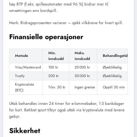
høy RTP (f.eks. spilleautomater med 96 %) bidrar mer til
omsetningen enn bordspill.
Merk: Bidragsprosenten varierer – sjekk vilkårene for hvert spill.
Finansielle operasjoner
Min.
Maks.
Metode
Behandlingstid
innskudd
innskudd
Visa/Mastercard
100 kr
20 000 kr
Øyeblikkelig
Trustly
200 kr
50 000 kr
Øyeblikkelig
Kryptovaluta
Tilsv. 50 kr
Ingen grense
Opptil 30 min
(BTC)
Uttak behandles innen 24 timer for e-lommebøker, 1-3 bankdager
for kort. Betibet sport tilbyr også uttak via kryptovaluta med lavere
gebyr.
Sikkerhet