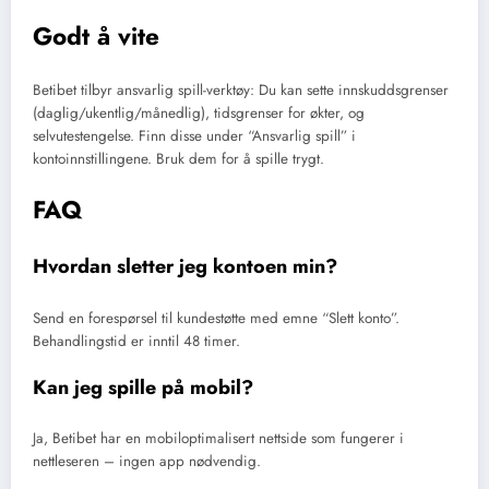
Godt å vite
Betibet tilbyr ansvarlig spill-verktøy: Du kan sette innskuddsgrenser
(daglig/ukentlig/månedlig), tidsgrenser for økter, og
selvutestengelse. Finn disse under “Ansvarlig spill” i
kontoinnstillingene. Bruk dem for å spille trygt.
FAQ
Hvordan sletter jeg kontoen min?
Send en forespørsel til kundestøtte med emne “Slett konto”.
Behandlingstid er inntil 48 timer.
Kan jeg spille på mobil?
Ja, Betibet har en mobiloptimalisert nettside som fungerer i
nettleseren – ingen app nødvendig.