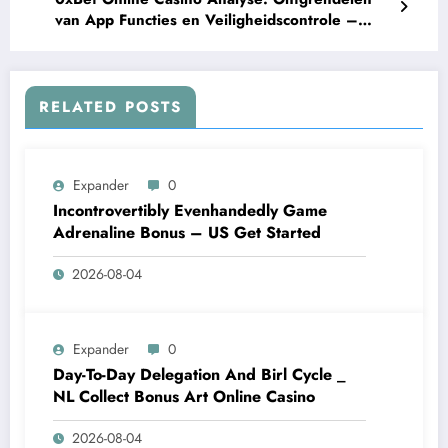
van App Functies en Veiligheidscontrole –
Stap-voor-Stap
RELATED POSTS
Expander
0
Incontrovertibly Evenhandedly Game
Adrenaline Bonus – US Get Started
2026-08-04
Expander
0
Day-To-Day Delegation And Birl Cycle _
NL Collect Bonus Art Online Casino
2026-08-04