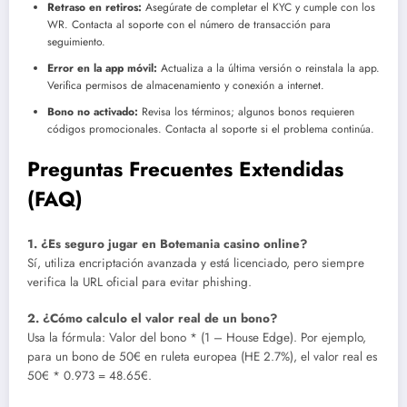
Retraso en retiros:
Asegúrate de completar el KYC y cumple con los
WR. Contacta al soporte con el número de transacción para
seguimiento.
Error en la app móvil:
Actualiza a la última versión o reinstala la app.
Verifica permisos de almacenamiento y conexión a internet.
Bono no activado:
Revisa los términos; algunos bonos requieren
códigos promocionales. Contacta al soporte si el problema continúa.
Preguntas Frecuentes Extendidas
(FAQ)
1. ¿Es seguro jugar en Botemania casino online?
Sí, utiliza encriptación avanzada y está licenciado, pero siempre
verifica la URL oficial para evitar phishing.
2. ¿Cómo calculo el valor real de un bono?
Usa la fórmula: Valor del bono * (1 – House Edge). Por ejemplo,
para un bono de 50€ en ruleta europea (HE 2.7%), el valor real es
50€ * 0.973 = 48.65€.