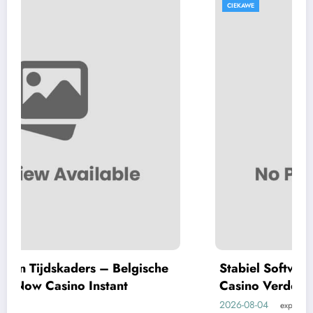
CIEKAWE
che
Stabiel Softwarestack Gebouwd Voor Jou
Casino Verde Koninkrijk der Nederlanden
Grab Your Bonus
2026-08-04
expander