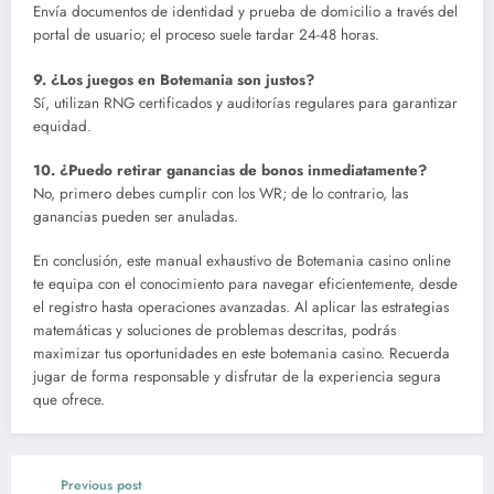
Envía documentos de identidad y prueba de domicilio a través del
portal de usuario; el proceso suele tardar 24-48 horas.
9. ¿Los juegos en Botemania son justos?
Sí, utilizan RNG certificados y auditorías regulares para garantizar
equidad.
10. ¿Puedo retirar ganancias de bonos inmediatamente?
No, primero debes cumplir con los WR; de lo contrario, las
ganancias pueden ser anuladas.
En conclusión, este manual exhaustivo de Botemania casino online
te equipa con el conocimiento para navegar eficientemente, desde
el registro hasta operaciones avanzadas. Al aplicar las estrategias
matemáticas y soluciones de problemas descritas, podrás
maximizar tus oportunidades en este botemania casino. Recuerda
jugar de forma responsable y disfrutar de la experiencia segura
que ofrece.
Previous post