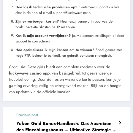
Hoe los ik technische problemen op?
Contacteer support via live
chat in de app of e-mail support@luckywave.net.nl.
Zijn er verborgen kosten?
Nee, tenzij vermeld in voorwaarden,
zoals inactiviteitskosten na 12 maanden.
Kan ik mijn account verwijderen?
Ja, via accountinstellingen of door
support te contacteren.
Hoe optimaliseer ik mijn kansen om te winnen?
Speel games met
hoge RTP, beheer je bankroll, en gebruik bonussen strategisch.
Conclusie: Deze gids biedt een complete roadmap voor de
luckywave casino app
, van basisgebruik tot geavanceerde
troubleshooting. Door de tips en wiskunde toe te passen, kun je je
gaming-ervaring veilig en winstgevend maken. Blijf op de hoogte
van updates via de officiële kanalen.
Previous post
Yukon Gold Bonus-Handbuch: Das Ausreizen
des Einzahlungsbonus – Ultimative Strategie &