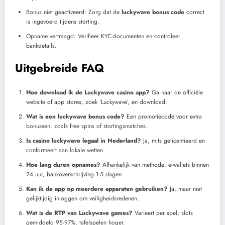
Bonus niet geactiveerd: Zorg dat de
luckywave bonus code
correct
is ingevoerd tijdens storting.
Opname vertraagd: Verifieer KYC-documenten en controleer
bankdetails.
Uitgebreide FAQ
Hoe download ik de Luckywave casino app?
Ga naar de officiële
website of app stores, zoek ‘Luckywave’, en download.
Wat is een luckywave bonus code?
Een promotiecode voor extra
bonussen, zoals free spins of stortingsmatches.
Is casino luckywave legaal in Nederland?
Ja, mits gelicentieerd en
conformeert aan lokale wetten.
Hoe lang duren opnames?
Afhankelijk van methode: e-wallets binnen
24 uur, bankoverschrijving 1-5 dagen.
Kan ik de app op meerdere apparaten gebruiken?
Ja, maar niet
gelijktijdig inloggen om veiligheidsredenen.
Wat is de RTP van Luckywave games?
Varieert per spel; slots
gemiddeld 95-97%, tafelspelen hoger.