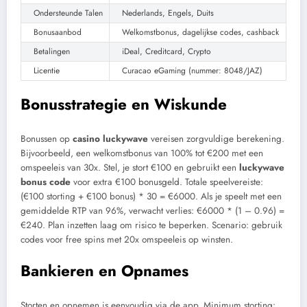
Ondersteunde Talen
Nederlands, Engels, Duits
Bonusaanbod
Welkomstbonus, dagelijkse codes, cashback
Betalingen
iDeal, Creditcard, Crypto
Licentie
Curacao eGaming (nummer: 8048/JAZ)
Bonusstrategie en Wiskunde
Bonussen op
casino luckywave
vereisen zorgvuldige berekening.
Bijvoorbeeld, een welkomstbonus van 100% tot €200 met een
omspeeleis van 30x. Stel, je stort €100 en gebruikt een
luckywave
bonus code
voor extra €100 bonusgeld. Totale speelvereiste:
(€100 storting + €100 bonus) * 30 = €6000. Als je speelt met een
gemiddelde RTP van 96%, verwacht verlies: €6000 * (1 – 0.96) =
€240. Plan inzetten laag om risico te beperken. Scenario: gebruik
codes voor free spins met 20x omspeeleis op winsten.
Bankieren en Opnames
Storten en opnemen is eenvoudig via de app. Minimum storting: