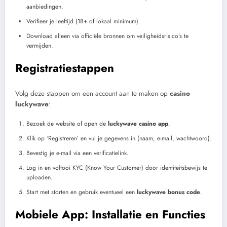
aanbiedingen.
Verifieer je leeftijd (18+ of lokaal minimum).
Download alleen via officiële bronnen om veiligheidsrisico’s te
vermijden.
Registratiestappen
Volg deze stappen om een account aan te maken op
casino
luckywave
:
Bezoek de website of open de
luckywave casino app
.
Klik op ‘Registreren’ en vul je gegevens in (naam, e-mail, wachtwoord).
Bevestig je e-mail via een verificatielink.
Log in en voltooi KYC (Know Your Customer) door identiteitsbewijs te
uploaden.
Start met storten en gebruik eventueel een
luckywave bonus code
.
Mobiele App: Installatie en Functies