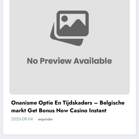
 Optie En Tijdskaders – Belgische
Stabiel S
t Bonus Now Casino Instant
Casino Verde Koninkrijk der
Grab You
2026-08-04
expander