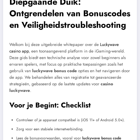
Diepgaande Duik:
Ontgrendelen van Bonuscodes
en Veiligheidstroubleshooting
Welkom bij deze uitgebreide whitepaper over de
Luckywave
casino app
, een toonaangevend platform in de iGaming-wereld.
Deze gids biedt een technische analyse voor zowel beginners als
ervaren spelers, met focus op praktische toepassingen zoals het
gebruik van
luckywave bonus code
opties en het navigeren door
de app. We behandelen alles van registratie tot geavanceerde
strategieën, gebaseerd op de laatste updates voor
casino
luckywave
.
Voor je Begint: Checklist
Controleer of je apparaat compatibel is (iOS 11+ of Android 5.0+).
Zorg voor een stabiele internetverbinding.
Lees de bonusvoorwaarden, vooral voor
luckywave bonus code