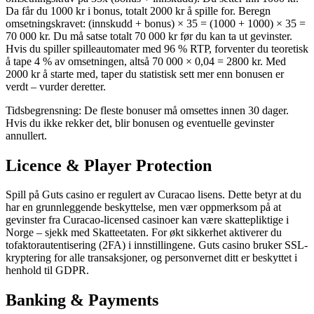
Da får du 1000 kr i bonus, totalt 2000 kr å spille for. Beregn
omsetningskravet: (innskudd + bonus) × 35 = (1000 + 1000) × 35 =
70 000 kr. Du må satse totalt 70 000 kr før du kan ta ut gevinster.
Hvis du spiller spilleautomater med 96 % RTP, forventer du teoretisk
å tape 4 % av omsetningen, altså 70 000 × 0,04 = 2800 kr. Med
2000 kr å starte med, taper du statistisk sett mer enn bonusen er
verdt – vurder deretter.
Tidsbegrensning: De fleste bonuser må omsettes innen 30 dager.
Hvis du ikke rekker det, blir bonusen og eventuelle gevinster
annullert.
Licence & Player Protection
Spill på Guts casino er regulert av Curacao lisens. Dette betyr at du
har en grunnleggende beskyttelse, men vær oppmerksom på at
gevinster fra Curacao-licensed casinoer kan være skattepliktige i
Norge – sjekk med Skatteetaten. For økt sikkerhet aktiverer du
tofaktorautentisering (2FA) i innstillingene. Guts casino bruker SSL-
kryptering for alle transaksjoner, og personvernet ditt er beskyttet i
henhold til GDPR.
Banking & Payments