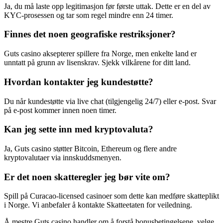
Ja, du må laste opp legitimasjon før første uttak. Dette er en del av
KYC-prosessen og tar som regel mindre enn 24 timer.
Finnes det noen geografiske restriksjoner?
Guts casino aksepterer spillere fra Norge, men enkelte land er
unntatt på grunn av lisenskrav. Sjekk vilkårene for ditt land.
Hvordan kontakter jeg kundestøtte?
Du når kundestøtte via live chat (tilgjengelig 24/7) eller e-post. Svar
på e-post kommer innen noen timer.
Kan jeg sette inn med kryptovaluta?
Ja, Guts casino støtter Bitcoin, Ethereum og flere andre
kryptovalutaer via innskuddsmenyen.
Er det noen skatteregler jeg bør vite om?
Spill på Curacao-licensed casinoer som dette kan medføre skatteplikt
i Norge. Vi anbefaler å kontakte Skatteetaten for veiledning.
Å mestre Guts casino handler om å forstå bonusbetingelsene, velge