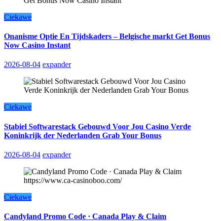
Ciekawe
Onanisme Optie En Tijdskaders – Belgische markt Get Bonus
Now Casino Instant
2026-08-04
expander
Ciekawe
Stabiel Softwarestack Gebouwd Voor Jou Casino Verde
Koninkrijk der Nederlanden Grab Your Bonus
2026-08-04
expander
Ciekawe
Candyland Promo Code · Canada Play & Claim