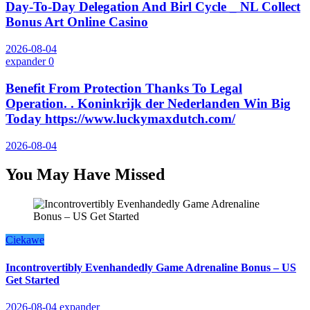
Day-To-Day Delegation And Birl Cycle _ NL Collect
Bonus Art Online Casino
2026-08-04
expander
0
Benefit From Protection Thanks To Legal
Operation. . Koninkrijk der Nederlanden Win Big
Today https://www.luckymaxdutch.com/
2026-08-04
You May Have Missed
Ciekawe
Incontrovertibly Evenhandedly Game Adrenaline Bonus – US
Get Started
2026-08-04
expander