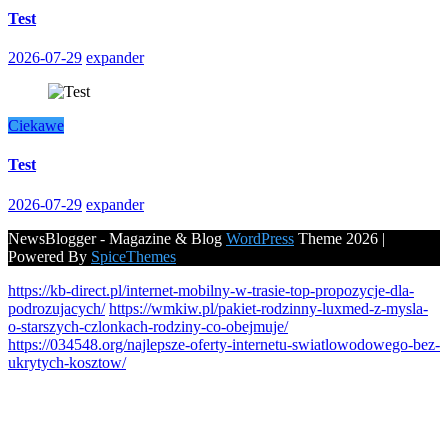
Test
2026-07-29
expander
Ciekawe
Test
2026-07-29
expander
NewsBlogger - Magazine & Blog
WordPress
Theme 2026 |
Powered By
SpiceThemes
https://kb-direct.pl/internet-mobilny-w-trasie-top-propozycje-dla-
podrozujacych/
https://wmkiw.pl/pakiet-rodzinny-luxmed-z-mysla-
o-starszych-czlonkach-rodziny-co-obejmuje/
https://034548.org/najlepsze-oferty-internetu-swiatlowodowego-bez-
ukrytych-kosztow/