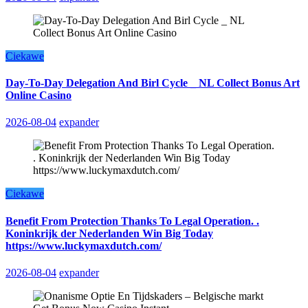
Ciekawe
Day-To-Day Delegation And Birl Cycle _ NL Collect Bonus Art
Online Casino
2026-08-04
expander
Ciekawe
Benefit From Protection Thanks To Legal Operation. .
Koninkrijk der Nederlanden Win Big Today
https://www.luckymaxdutch.com/
2026-08-04
expander