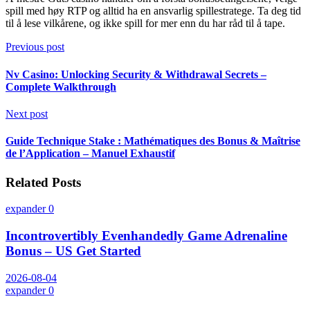
spill med høy RTP og alltid ha en ansvarlig spillestratege. Ta deg tid
til å lese vilkårene, og ikke spill for mer enn du har råd til å tape.
Previous post
Nv Casino: Unlocking Security & Withdrawal Secrets –
Complete Walkthrough
Next post
Guide Technique Stake : Mathématiques des Bonus & Maîtrise
de l’Application – Manuel Exhaustif
Related Posts
expander
0
Incontrovertibly Evenhandedly Game Adrenaline
Bonus – US Get Started
2026-08-04
expander
0