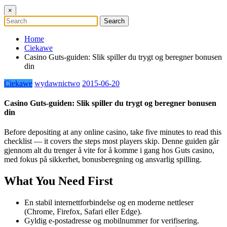
×
Home
Ciekawe
Casino Guts-guiden: Slik spiller du trygt og beregner bonusen
din
Ciekawe
wydawnictwo
2015-06-20
Casino Guts-guiden: Slik spiller du trygt og beregner bonusen
din
Before depositing at any online casino, take five minutes to read this
checklist — it covers the steps most players skip. Denne guiden går
gjennom alt du trenger å vite for å komme i gang hos Guts casino,
med fokus på sikkerhet, bonusberegning og ansvarlig spilling.
What You Need First
En stabil internettforbindelse og en moderne nettleser
(Chrome, Firefox, Safari eller Edge).
Gyldig e-postadresse og mobilnummer for verifisering.