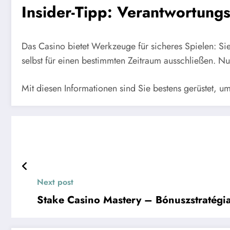
Insider-Tipp: Verantwortungs
Das Casino bietet Werkzeuge für sicheres Spielen: Sie
selbst für einen bestimmten Zeitraum ausschließen. Nu
Mit diesen Informationen sind Sie bestens gerüstet, um
Next post
Stake Casino Mastery – Bónuszstratégi