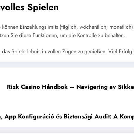
volles Spielen
 können Einzahlungslimits (täglich, wöchentlich, monatlich) 
tzen Sie diese Funktionen, um die Kontrolle zu behalten.
 das Spielerlebnis in vollen Zügen zu genießen. Viel Erfolg!
Rizk Casino Håndbok – Navigering av Sikkerh
a, App Konfiguráció és Biztonsági Audit: A Kom