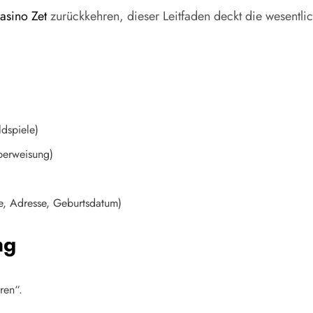
asino Zet
zurückkehren, dieser Leitfaden deckt die wesentli
ldspiele)
berweisung)
e, Adresse, Geburtsdatum)
ng
ren“.