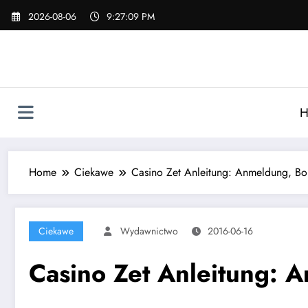
Skip
2026-08-06
9:27:09 PM
to
content
H
Home
Ciekawe
Casino Zet Anleitung: Anmeldung, Bo
Ciekawe
Wydawnictwo
2016-06-16
Casino Zet Anleitung: 