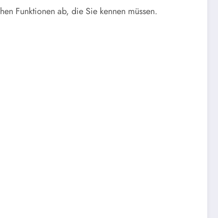
chen Funktionen ab, die Sie kennen müssen.