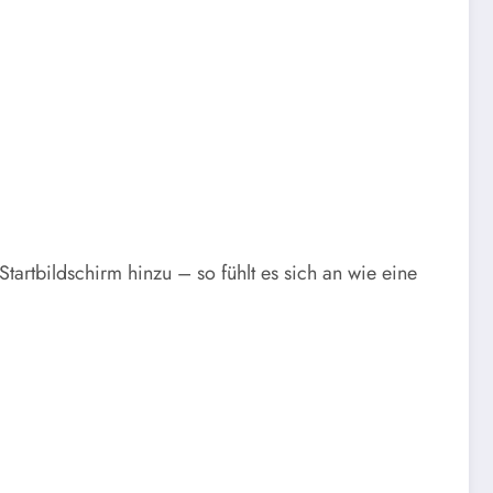
artbildschirm hinzu – so fühlt es sich an wie eine