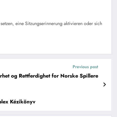
setzen, eine Sitzungserinnerung aktivieren oder sich
Previous post
et og Rettferdighet for Norske Spillere
plex Kézikönyv