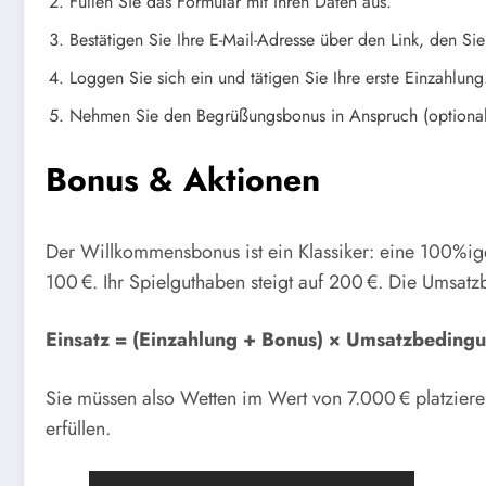
Füllen Sie das Formular mit Ihren Daten aus.
Bestätigen Sie Ihre E-Mail-Adresse über den Link, den Sie
Loggen Sie sich ein und tätigen Sie Ihre erste Einzahlung
Nehmen Sie den Begrüßungsbonus in Anspruch (optional
Bonus & Aktionen
Der Willkommensbonus ist ein Klassiker: eine 100%ige
100 €. Ihr Spielguthaben steigt auf 200 €. Die Umsatz
Einsatz = (Einzahlung + Bonus) × Umsatzbedingu
Sie müssen also Wetten im Wert von 7.000 € platziere
erfüllen.