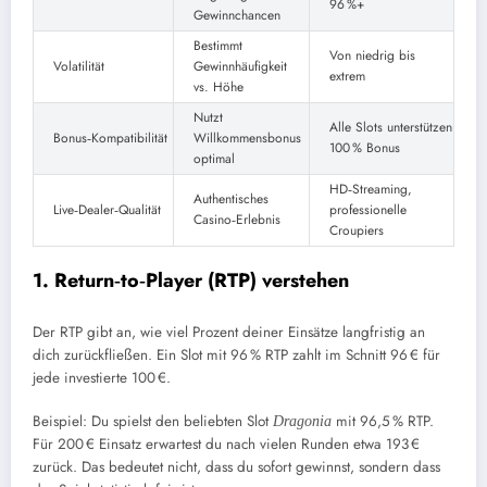
96 %+
Gewinnchancen
Bestimmt
Von niedrig bis
Volatilität
Gewinnhäufigkeit
extrem
vs. Höhe
Nutzt
Alle Slots unterstützen
Bonus‑Kompatibilität
Willkommensbonus
100 % Bonus
optimal
HD‑Streaming,
Authentisches
Live‑Dealer‑Qualität
professionelle
Casino‑Erlebnis
Croupiers
1. Return‑to‑Player (RTP) verstehen
Der RTP gibt an, wie viel Prozent deiner Einsätze langfristig an
dich zurückfließen. Ein Slot mit 96 % RTP zahlt im Schnitt 96 € für
jede investierte 100 €.
Beispiel: Du spielst den beliebten Slot
mit 96,5 % RTP.
Dragonia
Für 200 € Einsatz erwartest du nach vielen Runden etwa 193 €
zurück. Das bedeutet nicht, dass du sofort gewinnst, sondern dass