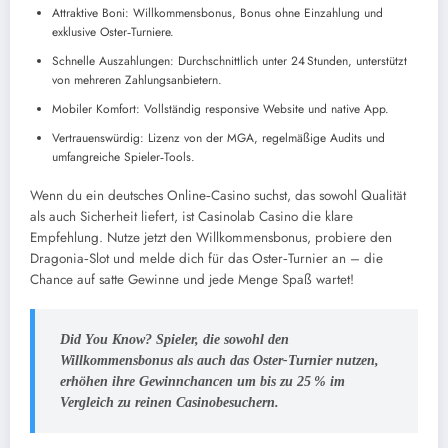
Attraktive Boni: Willkommensbonus, Bonus ohne Einzahlung und
exklusive Oster‑Turniere.
Schnelle Auszahlungen: Durchschnittlich unter 24 Stunden, unterstützt
von mehreren Zahlungsanbietern.
Mobiler Komfort: Vollständig responsive Website und native App.
Vertrauenswürdig: Lizenz von der MGA, regelmäßige Audits und
umfangreiche Spieler‑Tools.
Wenn du ein deutsches Online‑Casino suchst, das sowohl Qualität
als auch Sicherheit liefert, ist Casinolab Casino die klare
Empfehlung. Nutze jetzt den Willkommensbonus, probiere den
Dragonia‑Slot und melde dich für das Oster‑Turnier an – die
Chance auf satte Gewinne und jede Menge Spaß wartet!
Did You Know? Spieler, die sowohl den
Willkommensbonus als auch das Oster‑Turnier nutzen,
erhöhen ihre Gewinnchancen um bis zu 25 % im
Vergleich zu reinen Casinobesuchern.