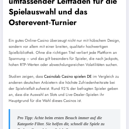
umfassender Leitfaden für die
Spielauswahl und das
Osterevent‑Turnier
Ein gutes Online‑Casino überzeugt nicht nur mit hübschem Design,
sondern vor allem mit einer breiten, qualitativ hochwertigen
Spielbibliothek. Ohne die richtigen Titel verliert jede Plattform an
Spannung – und das gilt besonders für Spieler, die nach Jackpots,
hohen RTP‑Werten oder abwechslungsreichen Volatilitäten suchen.
Studien zeigen, dass
Casinolab Casino spielen DE
im Vergleich zu
anderen deutschen Anbietern die höchste Zufriedenheitsrate bei
der Spielvielfalt aufweist. Rund 92 % der befragten Spieler geben
an, dass die Auswahl an Slots und Live‑Dealer‑Spielen ihr
Hauptgrund für die Wahl dieses Casinos ist.
Pro Tipp: Achte beim ersten Besuch immer auf die
Kategorie‑Filter. Sie helfen dir, schnell die Spiele zu