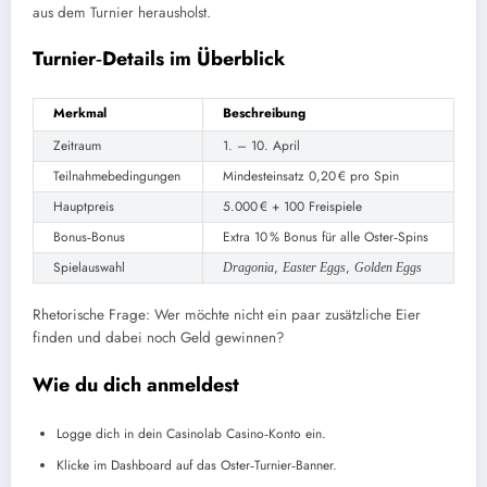
aus dem Turnier herausholst.
Turnier‑Details im Überblick
Merkmal
Beschreibung
Zeitraum
1. – 10. April
Teilnahmebedingungen
Mindesteinsatz 0,20 € pro Spin
Hauptpreis
5.000 € + 100 Freispiele
Bonus‑Bonus
Extra 10 % Bonus für alle Oster‑Spins
Spielauswahl
,
,
Dragonia
Easter Eggs
Golden Eggs
Rhetorische Frage: Wer möchte nicht ein paar zusätzliche Eier
finden und dabei noch Geld gewinnen?
Wie du dich anmeldest
Logge dich in dein Casinolab Casino‑Konto ein.
Klicke im Dashboard auf das Oster‑Turnier‑Banner.