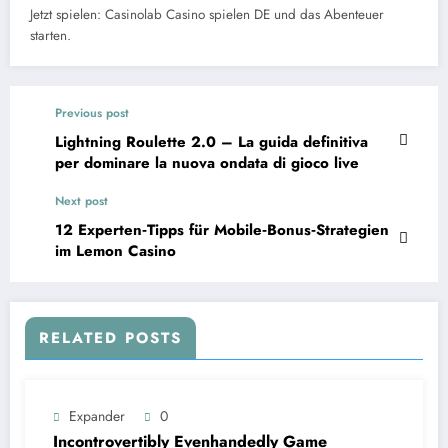
Jetzt spielen: Casinolab Casino spielen DE und das Abenteuer
starten.
Previous post
Lightning Roulette 2.0 – La guida definitiva
per dominare la nuova ondata di gioco live
Next post
12 Experten‑Tipps für Mobile‑Bonus‑Strategien
im Lemon Casino
RELATED POSTS
Expander
0
Incontrovertibly Evenhandedly Game