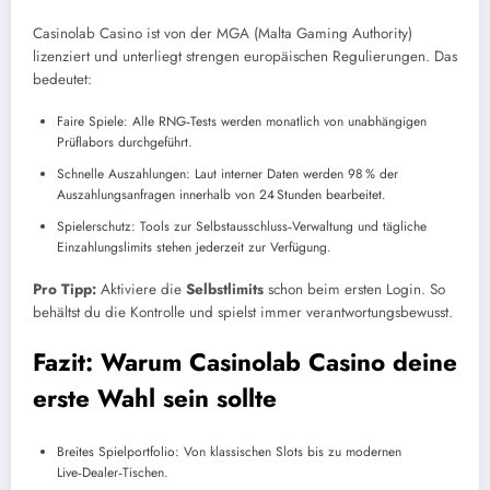
Casinolab Casino ist von der MGA (Malta Gaming Authority)
lizenziert und unterliegt strengen europäischen Regulierungen. Das
bedeutet:
Faire Spiele: Alle RNG‑Tests werden monatlich von unabhängigen
Prüflabors durchgeführt.
Schnelle Auszahlungen: Laut interner Daten werden 98 % der
Auszahlungsanfragen innerhalb von 24 Stunden bearbeitet.
Spielerschutz: Tools zur Selbstausschluss‑Verwaltung und tägliche
Einzahlungslimits stehen jederzeit zur Verfügung.
Pro Tipp:
Aktiviere die
Selbstlimits
schon beim ersten Login. So
behältst du die Kontrolle und spielst immer verantwortungsbewusst.
Fazit: Warum Casinolab Casino deine
erste Wahl sein sollte
Breites Spielportfolio: Von klassischen Slots bis zu modernen
Live‑Dealer‑Tischen.