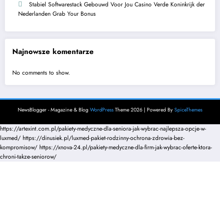
Stabiel Softwarestack Gebouwd Voor Jou Casino Verde Koninkrijk der
Nederlanden Grab Your Bonus
Najnowsze komentarze
No comments to show.
NewsBlogger - Magazine & Blog
WordPress
Theme 2026 | Powered By
SpiceThemes
https://artexint.com.pl/pakiety-medyczne-dla-seniora-jak-wybrac-najlepsza-opcje-w-
luxmed/
https://dinusiek.pl/luxmed-pakiet-rodzinny-ochrona-zdrowia-bez-
kompromisow/
https://xnova-24.pl/pakiety-medyczne-dla-firm-jak-wybrac-oferte-ktora-
chroni-takze-seniorow/