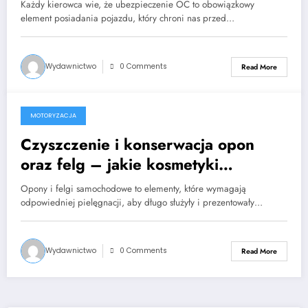
swojemu pojazdowi?
Każdy kierowca wie, że ubezpieczenie OC to obowiązkowy
element posiadania pojazdu, który chroni nas przed…
Wydawnictwo
0 Comments
Read More
MOTORYZACJA
2023-02-26
Czyszczenie i konserwacja opon
oraz felg – jakie kosmetyki
samochodowe są najlepsze?
Opony i felgi samochodowe to elementy, które wymagają
odpowiedniej pielęgnacji, aby długo służyły i prezentowały…
Wydawnictwo
0 Comments
Read More