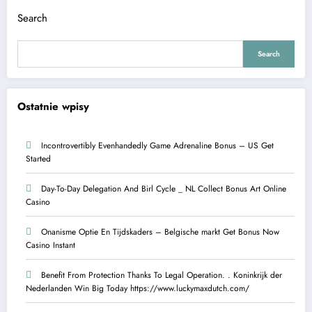
Search
Search
Ostatnie wpisy
Incontrovertibly Evenhandedly Game Adrenaline Bonus – US Get
Started
Day-To-Day Delegation And Birl Cycle _ NL Collect Bonus Art Online
Casino
Onanisme Optie En Tijdskaders – Belgische markt Get Bonus Now
Casino Instant
Benefit From Protection Thanks To Legal Operation. . Koninkrijk der
Nederlanden Win Big Today https://www.luckymaxdutch.com/