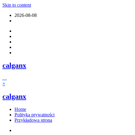
Skip to content
2026-08-08
calganx
×
calganx
Home
Polityka prywatności
Przykładowa strona