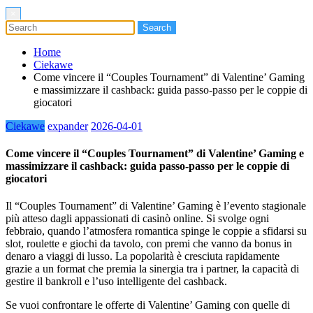
×
Home
Ciekawe
Come vincere il “Couples Tournament” di Valentine’ Gaming
e massimizzare il cashback: guida passo‑passo per le coppie di
giocatori
Ciekawe
expander
2026-04-01
Come vincere il “Couples Tournament” di Valentine’ Gaming e
massimizzare il cashback: guida passo‑passo per le coppie di
giocatori
Il “Couples Tournament” di Valentine’ Gaming è l’evento stagionale
più atteso dagli appassionati di casinò online. Si svolge ogni
febbraio, quando l’atmosfera romantica spinge le coppie a sfidarsi su
slot, roulette e giochi da tavolo, con premi che vanno da bonus in
denaro a viaggi di lusso. La popolarità è cresciuta rapidamente
grazie a un format che premia la sinergia tra i partner, la capacità di
gestire il bankroll e l’uso intelligente del cashback.
Se vuoi confrontare le offerte di Valentine’ Gaming con quelle di