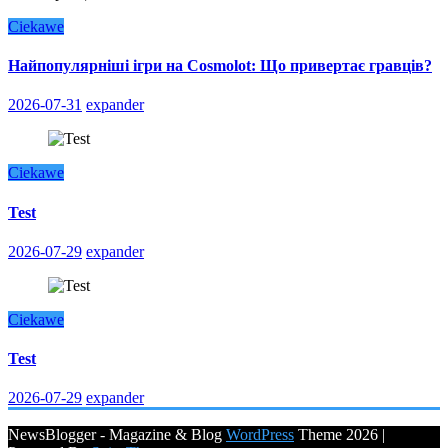
Ciekawe
Найпопулярніші ігри на Cosmolot: Що привертає гравців?
2026-07-31
expander
Ciekawe
Test
2026-07-29
expander
Ciekawe
Test
2026-07-29
expander
NewsBlogger - Magazine & Blog
WordPress
Theme 2026 |