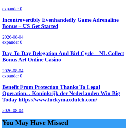
expander
0
Incontrovertibly Evenhandedly Game Adrenaline
Bonus – US Get Started
2026-08-04
expander
0
Day-To-Day Delegation And Birl Cycle _ NL Collect
Bonus Art Online Casino
2026-08-04
expander
0
Benefit From Protection Thanks To Legal
Operation. . Koninkrijk der Nederlanden Win Big
Today https://www.luckymaxdutch.com/
2026-08-04
You May Have Missed