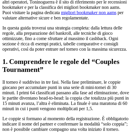
altri operatori, Toninoguerra è il sito di riferimento per le recensioni
bookmaker e per la classifica dei migliori bookmaker non aams.
Puoi visitare la pagina dedicata
migliori bookmaker non aams
per
valutare alternative sicure e ben regolamentate.
In questa guida troverai una strategia completa: dalla lettura delle
regole, alla preparazione del bankroll, alle tecniche di gioco
ottimizzate, fino a come sfruttare al massimo il cashback. Ogni
sezione è ricca di esempi pratici, tabelle comparative e consigli
operativi, così da poter entrare nel torneo con la massima sicurezza.
1. Comprendere le regole del “Couples
Tournament”
Il torneo è suddiviso in tre fasi. Nella fase preliminare, le coppie
giocano per accumulare punti in una serie di mini‑tornei di 30
minuti. I primi 64 classificati passano alla fase ad eliminazione, dove
le partite diventano head‑to‑head: la coppia che totalizza più punti in
15 minuti avanza, l’altra è eliminata. La finale è una maratona di 60
minuti in cui i punti vengono moltiplicati per 1,5.
Le coppie si formano al momento della registrazione. È obbligatorio
indicare il nome del partner e confermare la modalità “solo coppia”;
non è possibile cambiare compagno una volta iniziato il torneo.