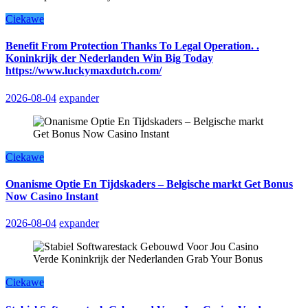
Ciekawe
Benefit From Protection Thanks To Legal Operation. .
Koninkrijk der Nederlanden Win Big Today
https://www.luckymaxdutch.com/
2026-08-04
expander
Ciekawe
Onanisme Optie En Tijdskaders – Belgische markt Get Bonus
Now Casino Instant
2026-08-04
expander
Ciekawe