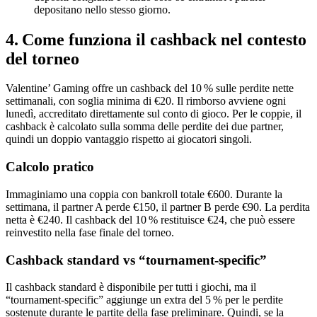
depositano nello stesso giorno.
4. Come funziona il cashback nel contesto
del torneo
Valentine’ Gaming offre un cashback del 10 % sulle perdite nette
settimanali, con soglia minima di €20. Il rimborso avviene ogni
lunedì, accreditato direttamente sul conto di gioco. Per le coppie, il
cashback è calcolato sulla somma delle perdite dei due partner,
quindi un doppio vantaggio rispetto ai giocatori singoli.
Calcolo pratico
Immaginiamo una coppia con bankroll totale €600. Durante la
settimana, il partner A perde €150, il partner B perde €90. La perdita
netta è €240. Il cashback del 10 % restituisce €24, che può essere
reinvestito nella fase finale del torneo.
Cashback standard vs “tournament‑specific”
Il cashback standard è disponibile per tutti i giochi, ma il
“tournament‑specific” aggiunge un extra del 5 % per le perdite
sostenute durante le partite della fase preliminare. Quindi, se la