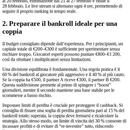
al 20 febbraio, eliminazione dal 21 al 27 febbraio e finale il
28 febbraio. Le live stream si alternano ogni 4 ore, permettendo di
seguire il proprio ranking in tempo reale.
2. Preparare il bankroll ideale per una
coppia
Il budget consigliato dipende dall’esperienza. Per i principianti, un
capitale totale di €200–€300 è sufficiente per sperimentare senza
rischiare troppo. Giocatori esperti possono puntare €800–€1 200,
così da sfruttare i moltiplicatori senza limitazioni.
Una divisione equilibrata è fondamentale. Una regola pratica è il
60 % del bankroll al giocatore più aggressivo e il 40 % al più cauto.
Se la coppia ha €500, il partner A riceve €300, il partner B €200.
Questa suddivisione permette al primo di spingere i “boost”
giornalieri, mentre il secondo mantiene una base stabile per le
scommesse a basso rischio.
Impostare limiti di perdita è cruciale per proteggere il cashback. Si
consiglia di fissare una soglia di perdita giornaliera pari al 15 % del
bankroll totale; superata, la coppia deve fermarsi e ricalcolare la
strategia. Allo stesso modo, un limite di vincita del 30 % consente di
incassare profitti e di evitare di “re‑investire” tutto, riducendo