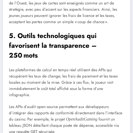
de l’Ouest, les jeux de cartes sont enseignés comme un art de
stratégie, avec peu d’accent sur les aspects financiers. Ainsi, les
jeunes joueurs peuvent ignorer les frais de licence et les taxes,
acceptant les pertes comme un simple « coup de chance ».
5. Outils technologiques qui
favorisent la transparence –
250 mots
Les plateformes de calcul en temps réel utilisent des APIs qui
récupèrent les taux de change, les frais de paiement et les taxes
locales au moment de la mise. Grâce à ces flux, le joueur voit
immédiatement le coût total affiché sous la forme d’une
infographie.
Les APIs d’audit open‑source permettent aux développeurs
d’intégrer des rapports de conformité directement dans l’interface
du casino. Par exemple, le projet
fournit un
OpenAuditGaming
tableau JSON détaillant chaque poste de dépense, accessible via
une requête GET sécurisée.