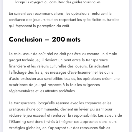
lorsqu’ils voyagent ou consultent des guides touristiques.
En suivant ces recommandations, les opérateurs renforcent la
confiance des joueurs tout en respectant les spécificités culturelles
qui façonnent la perception du coût.
Conclusion – 200 mots
Le calculateur de coût réel ne doit pas être vu comme un simple
gadget technique ; il devient un pont entre la transparence
financière et les valeurs culturelles des joueurs. En adaptant
l’affichage des frais, les messages d’avertissement et les outils
d’auto‑exclusion aux sensibilités locales, les opérateurs créent une
expérience de jeu qui respecte à la fois les exigences
réglementaires et les attentes sociétales.
La transparence, lorsqu’elle résonne avec les croyances et les
pratiques d’une communauté, devient un levier puissant pour
réduire le jeu excessif et renforcer la responsabilité. Les acteurs de
l’iGaming sont donc invités à intégrer ces approches dans leurs
stratégies globales, en s’appuyant sur des ressources fiables