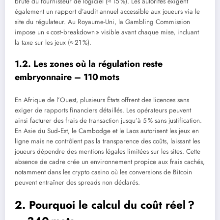
brute du fournisseur de logiciel (≈ 15 %). Les autorités exigent
également un rapport d’audit annuel accessible aux joueurs via le
site du régulateur. Au Royaume-Uni, la Gambling Commission
impose un « cost‑breakdown » visible avant chaque mise, incluant
la taxe sur les jeux (≈ 21 %).
1.2. Les zones où la régulation reste
embryonnaire – 110 mots
En Afrique de l’Ouest, plusieurs États offrent des licences sans
exiger de rapports financiers détaillés. Les opérateurs peuvent
ainsi facturer des frais de transaction jusqu’à 5 % sans justification.
En Asie du Sud‑Est, le Cambodge et le Laos autorisent les jeux en
ligne mais ne contrôlent pas la transparence des coûts, laissant les
joueurs dépendre des mentions légales limitées sur les sites. Cette
absence de cadre crée un environnement propice aux frais cachés,
notamment dans les crypto casino où les conversions de Bitcoin
peuvent entraîner des spreads non déclarés.
2. Pourquoi le calcul du coût réel ?