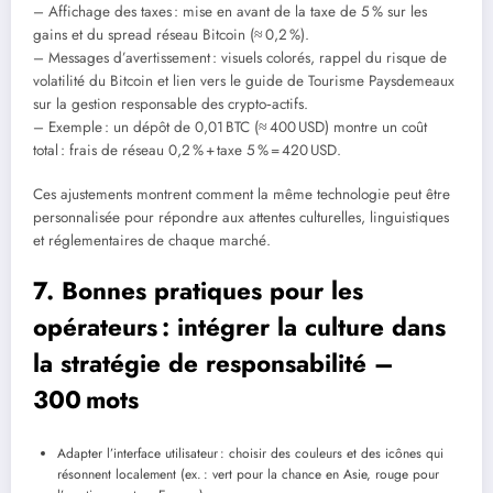
– Affichage des taxes : mise en avant de la taxe de 5 % sur les
gains et du spread réseau Bitcoin (≈ 0,2 %).
– Messages d’avertissement : visuels colorés, rappel du risque de
volatilité du Bitcoin et lien vers le guide de Tourisme Paysdemeaux
sur la gestion responsable des crypto‑actifs.
– Exemple : un dépôt de 0,01 BTC (≈ 400 USD) montre un coût
total : frais de réseau 0,2 % + taxe 5 % = 420 USD.
Ces ajustements montrent comment la même technologie peut être
personnalisée pour répondre aux attentes culturelles, linguistiques
et réglementaires de chaque marché.
7. Bonnes pratiques pour les
opérateurs : intégrer la culture dans
la stratégie de responsabilité –
300 mots
Adapter l’interface utilisateur : choisir des couleurs et des icônes qui
résonnent localement (ex. : vert pour la chance en Asie, rouge pour