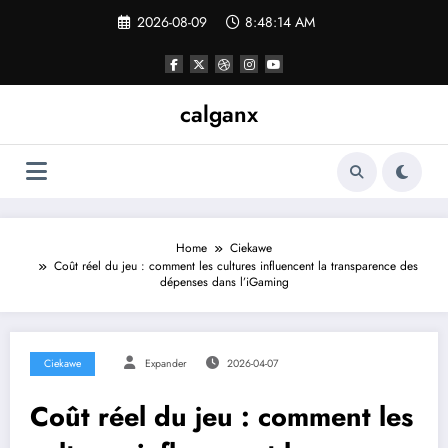
Skip
2026-08-09
8:48:15 AM
to
content
calganx
Home
Ciekawe
Coût réel du jeu : comment les cultures influencent la transparence des
dépenses dans l’iGaming
Ciekawe
Expander
2026-04-07
Coût réel du jeu : comment les