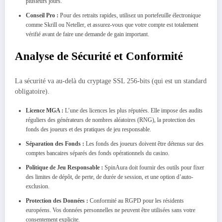
plusieurs jours.
Conseil Pro :
Pour des retraits rapides, utilisez un portefeuille électronique
comme Skrill ou Neteller, et assurez-vous que votre compte est totalement
vérifié avant de faire une demande de gain important.
Analyse de Sécurité et Conformité
La sécurité va au-delà du cryptage SSL 256-bits (qui est un standard
obligatoire).
Licence MGA :
L’une des licences les plus réputées. Elle impose des audits
réguliers des générateurs de nombres aléatoires (RNG), la protection des
fonds des joueurs et des pratiques de jeu responsable.
Séparation des Fonds :
Les fonds des joueurs doivent être détenus sur des
comptes bancaires séparés des fonds opérationnels du casino.
Politique de Jeu Responsable :
SpinAura doit fournir des outils pour fixer
des limites de dépôt, de perte, de durée de session, et une option d’auto-
exclusion.
Protection des Données :
Conformité au RGPD pour les résidents
européens. Vos données personnelles ne peuvent être utilisées sans votre
consentement explicite.