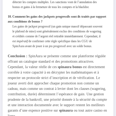
détecter les comptes multiples. Les sanctions vont de l’annulation des
bonus et gains à la fermeture de tous les comptes et la blacklist.
10. Comment les gains des jackpots progressifs sont-ils traités par rapport
aux conditions de bonus ?
Les gains de jackpot progressif (un gain unique massif dépassant souvent
le plafond de mise) sont généralement exclus des conditions de wagering
et crédités comme de l’argent réel retirable immédiatement. Cependant, il
est
impératif
de confirmer cette règle spécifique dans les CGU de
SpinAura avant de jouer à un jeu progressif avec un solde bonus.
Conclusion :
SpinAura se présente comme une plateforme régulée
offrant un catalogue standard et des promotions attractives.
Cependant, la valeur réelle de ces
spinaura bonus
est directement
corrélée à votre capacité à en décrypter les mathématiques et à
respecter un protocole strict d’inscription et de vérification. Le
joueur averti doit approcher chaque promotion non comme un
cadeau, mais comme un contrat à levier dont les clauses (wagering,
contribution, durée) déterminent l’espérance de gain. Une gestion
prudente de la bankroll, une priorité donnée à la sécurité du compte
et une interaction documentée avec le support restent les meilleurs
garants d’une expence positive sur
spinaura
ou tout autre casino en
ligne.