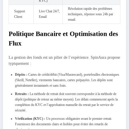
KYC)
Résolution rapide des problèmes
Support
Live Chat 24/7,
techniques, réponse sous 24h par
Client
Email
email.
Politique Bancaire et Optimisation des
Flux
La gestion des fonds est un pilier de l’expérience. SpinAura propose
typiquement :
Dépôts :
Cartes de crédit/débit (Visa/Mastercard), portefeuilles électroniques
(Skrill, Neteller), virements bancaires, cartes prépayées. Les dépôts sont
généralement instantanés et sans frais.
Retraits :
La méthode de retrait doit souvent correspondre à la méthode de
dépôt (politique de retour au même moyen). Les délais commencent après la
complétion du KYC et l’approbation manuelle du retrait par le service de
sécurité.
Vérification (KYC) :
Un processus obligatoire avant le premier retrait.
Fournissez des documents clairs et lisibles pour éviter des retards de