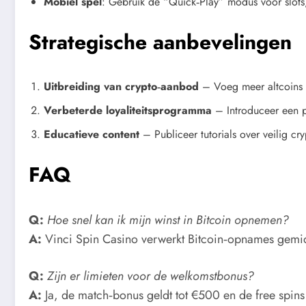
Mobiel spel
: Gebruik de “Quick‑Play” modus voor slots; 
Strategische aanbevelingen
Uitbreiding van crypto‑aanbod
– Voeg meer altcoins t
Verbeterde loyaliteitsprogramma
– Introduceer een p
Educatieve content
– Publiceer tutorials over veilig cry
FAQ
Q:
Hoe snel kan ik mijn winst in Bitcoin opnemen?
A:
Vinci Spin Casino verwerkt Bitcoin‑opnames gemidd
Q:
Zijn er limieten voor de welkomstbonus?
A:
Ja, de match‑bonus geldt tot €500 en de free spins