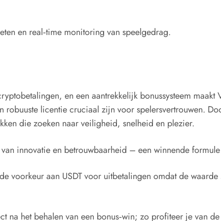
imieten en real‑time monitoring van speelgedrag.
ryptobetalingen, en een aantrekkelijk bonussysteem maakt V
en robuuste licentie cruciaal zijn voor spelersvertrouwen. D
ken die zoeken naar veiligheid, snelheid en plezier.
 van innovatie en betrouwbaarheid – een winnende formule
e voorkeur aan USDT voor uitbetalingen omdat de waarde stab
t na het behalen van een bonus‑win; zo profiteer je van de s