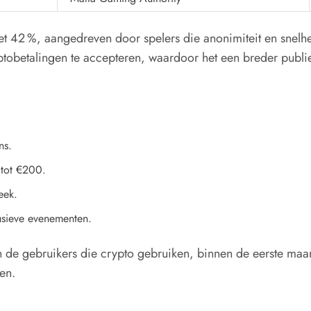
t 42 %, aangedreven door spelers die anonimiteit en snelhe
tobetalingen te accepteren, waardoor het een breder publie
ns.
 tot €200.
eek.
usieve evenementen.
n de gebruikers die crypto gebruiken, binnen de eerste maa
en.