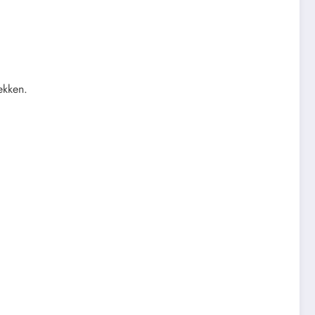
ekken.