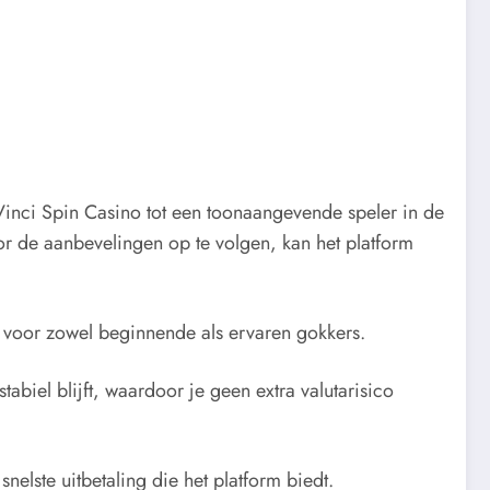
inci Spin Casino tot een toonaangevende speler in de
oor de aanbevelingen op te volgen, kan het platform
 voor zowel beginnende als ervaren gokkers.
iel blijft, waardoor je geen extra valutarisico
nelste uitbetaling die het platform biedt.