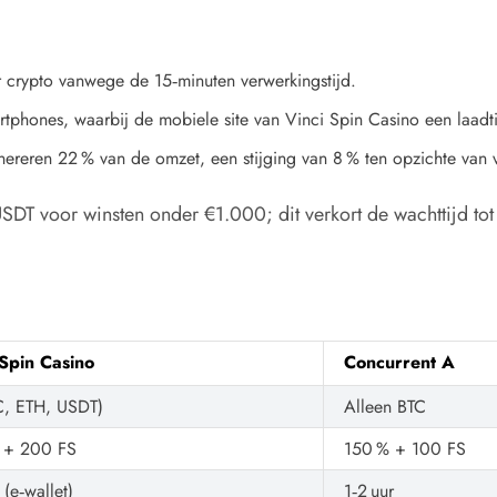
 crypto vanwege de 15‑minuten verwerkingstijd.
rtphones, waarbij de mobiele site van Vinci Spin Casino een laadt
ereren 22 % van de omzet, een stijging van 8 % ten opzichte van v
SDT voor winsten onder €1.000; dit verkort de wachttijd tot
 Spin Casino
Concurrent A
C, ETH, USDT)
Alleen BTC
 + 200 FS
150 % + 100 FS
 (e‑wallet)
1‑2 uur