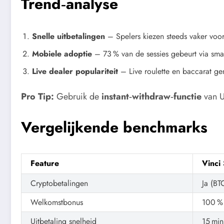
Trend‑analyse
Snelle uitbetalingen
– Spelers kiezen steeds vaker voor
Mobiele adoptie
– 73 % van de sessies gebeurt via sma
Live dealer populariteit
– Live roulette en baccarat gen
Pro Tip:
Gebruik de
instant‑withdraw‑functie
van U
Vergelijkende benchmarks
Feature
Vinci
Cryptobetalingen
Ja (BT
Welkomstbonus
100 %
Uitbetaling snelheid
15 min