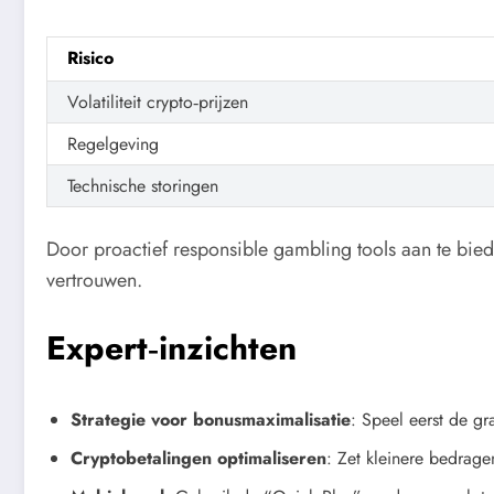
Risico
Volatiliteit crypto‑prijzen
Regelgeving
Technische storingen
Door proactief responsible gambling tools aan te bieden
vertrouwen.
Expert‑inzichten
Strategie voor bonusmaximalisatie
: Speel eerst de gr
Cryptobetalingen optimaliseren
: Zet kleinere bedrage