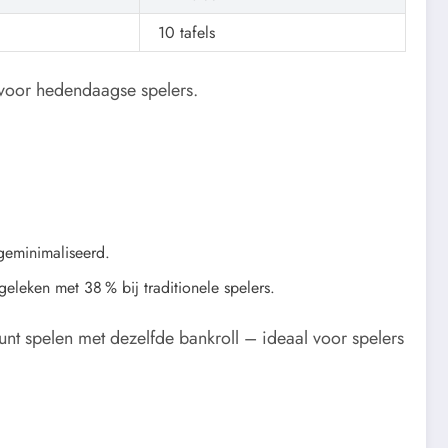
10 tafels
n voor hedendaagse spelers.
geminimaliseerd.
geleken met 38 % bij traditionele spelers.
unt spelen met dezelfde bankroll – ideaal voor spelers